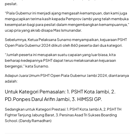
pesilat.
“Piala Gubernur ini menjadi ajang mengasah kemampuan, dan kami juga
mengucapkan terima kasih kepada Pemprov Jambi yang telah membuka
kesempatan bagi para pesilat dalam mengembangkan kemampuannya,”
ucap pria yang akrab disapa Mas Ismunandar.
Sebelumnya, Ketua Pelaksana Sunarno menyampaikan, kejuaraan PSHT
Open Piala Gubernur 2024 diikuti oleh 860 peserta dari dua kategori.
“Jumlah peserta ini merupakan suatu capaian yang luar biasa, kita
berharap kedepannya PSHT dapat terus melaksanakan kejuaraan
bergengsi,” kata Sunarno.
Adapun Juara Umum PSHT Open Piala Gubernur Jambi 2024, diantaranya
adalah:
Untuk Kategori Pemasalan: 1. PSHT Kota Jambi, 2.
PD.Ponpes Darul Arifin Jambi, 3. HIMSSI GP.
Sedangkan untuk Kategori Prestasi: 1. PSHT Kota Jambi A, 2. PSHT TH
Fighter Tanjung Jabung Barat, 3. Persinas Asad Tri Sukses Boarding
School. (Dandy Ramadhan)