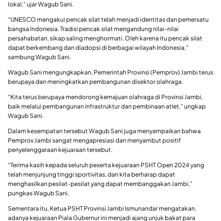
lokal,” ujar Wagub Sani.
“UNESCO mengakui pencak silat telah menjadi identitas dan pemersatu
bangsa Indonesia. Tradisi pencak silat mengandung nilai-nilai
persahabatan, sikap saling menghormati. Oleh karena itu pencak silat
dapat berkembang dan diadopsi di berbagai wilayah Indonesia,”
sambung Wagub Sani.
Wagub Sani mengungkapkan, Pemerintah Provinsi (Pemprov) Jambi terus
berupaya dan meningkatkan pembangunan disektor olahraga.
“Kita terus berupaya mendorong kemajuan olahraga di Provinsi Jambi,
baik melalui pembangunan infrastruktur dan pembinaan atlet,” ungkap
Wagub Sani.
Dalam kesempatan tersebut Wagub Sani juga menyampaikan bahwa
Pemprov Jambi sangat mengapresiasi dan menyambut positif
penyelenggaraan kejuaraan tersebut.
“Terima kasih kepada seluruh peserta kejuaraan PSHT Open 2024 yang
telah menjunjung tinggi sportivitas, dan kita berharap dapat
menghasilkan pesilat-pesilat yang dapat membanggakan Jambi,”
pungkas Wagub Sani.
Sementara itu, Ketua PSHT Provinsi Jambi Ismunandar mengatakan,
adanya kejuaraan Piala Gubernur ini menjadi ajang unjuk bakat para