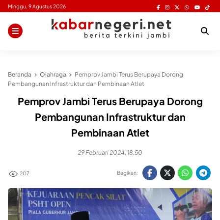
Skip
Minggu, 9 Agustus 2026
to
content
Beranda
Olahraga
Pemprov Jambi Terus Berupaya Dorong
Pembangunan Infrastruktur dan Pembinaan Atlet
Pemprov Jambi Terus Berupaya Dorong
Pembangunan Infrastruktur dan
Pembinaan Atlet
29 Februari 2024, 18:50
Bagikan:
207