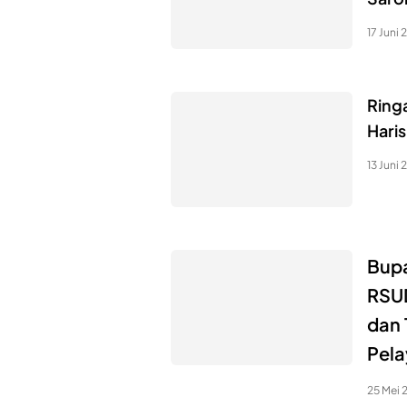
17 Juni
Ring
Hari
13 Juni
Bupa
RSUD
dan 
Pel
25 Mei 