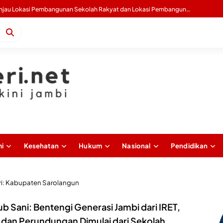
Gubernur Al Haris Tinjau Lokasi Pembangunan Sekolah Rakyat dan Lokasi Pembangunan BTN Bungo Green City
i
Kesehatan
Hukum
Nasional
Pendidikan
i:
Kabupaten Sarolangun
b Sani: Bentengi Generasi Jambi dari IRET,
 dan Perundungan Dimulai dari Sekolah