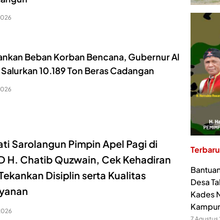
 2026
ankan Beban Korban Bencana, Gubernur Al
s Salurkan 10.189 Ton Beras Cadangan
 2026
ti Sarolangun Pimpin Apel Pagi di
Terbaru
 H. Chatib Quzwain, Cek Kehadiran
Bantuan
Tekankan Disiplin serta Kualitas
Desa Ta
ayanan
Kades N
Kampu
2026
7 Agustus