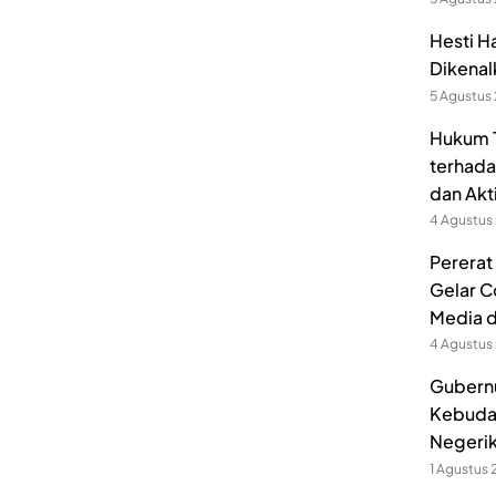
Hesti H
Dikenal
5 Agustus
Hukum T
terhada
dan Akt
4 Agustus
Pererat
Gelar C
Media 
4 Agustus
Gubernu
Kebuda
Negerik
1 Agustus