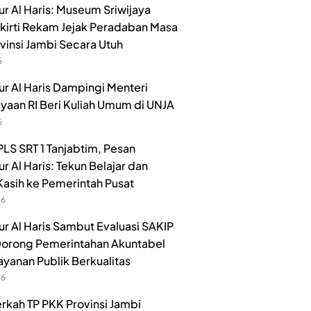
r Al Haris: Museum Sriwijaya
irti Rekam Jejak Peradaban Masa
ovinsi Jambi Secara Utuh
6
r Al Haris Dampingi Menteri
aan RI Beri Kuliah Umum di UNJA
6
LS SRT 1 Tanjabtim, Pesan
r Al Haris: Tekun Belajar dan
Kasih ke Pemerintah Pusat
26
r Al Haris Sambut Evaluasi SAKIP
orong Pemerintahan Akuntabel
ayanan Publik Berkualitas
26
rkah TP PKK Provinsi Jambi