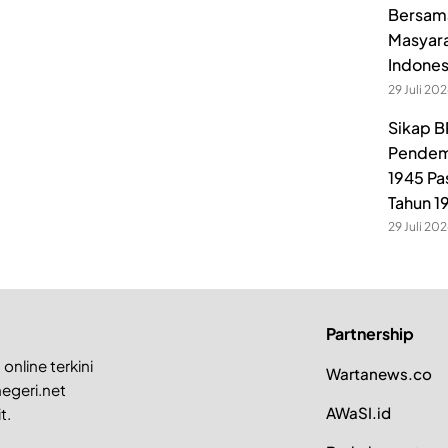
Bersama
Masyara
Indones
29 Juli 20
Sikap B
Pendem
1945 Pa
Tahun 1
29 Juli 20
Partnership
online terkini
Wartanews.co
egeri.net
AWaSI.id
t.