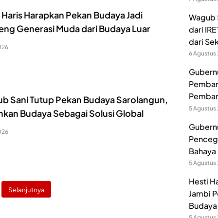
i Haris Harapkan Pekan Budaya Jadi
Wagub S
eng Generasi Muda dari Budaya Luar
dari IR
dari Se
026
6 Agustus
Gubernur
Pembang
Pemban
b Sani Tutup Pekan Budaya Sarolangun,
5 Agustus
nkan Budaya Sebagai Solusi Global
Gubernu
026
Pencega
Bahaya 
5 Agustus
Hesti H
Selanjutnya
Jambi P
Budaya 
5 Agustus