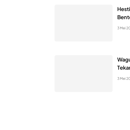
Hest
Bent
3 Mei 2
Wagu
Teka
3 Mei 2