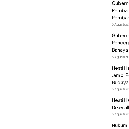
Gubernur
Pembang
Pemban
5 Agustus
Gubernu
Pencega
Bahaya 
5 Agustus
Hesti H
Jambi P
Budaya 
5 Agustus
Hesti H
Dikenal
5 Agustus
Hukum T