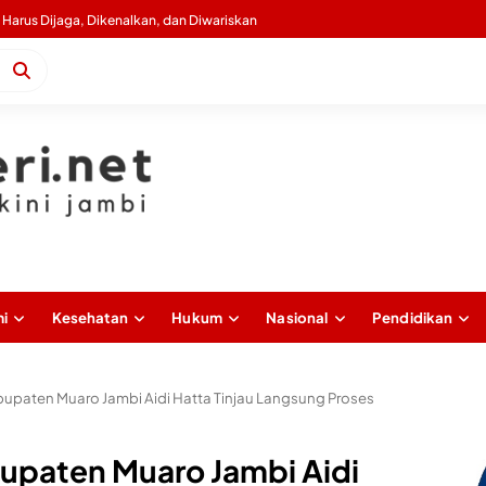
 Harus Dijaga, Dikenalkan, dan Diwariskan
Wagub Sani: Bentengi Generasi Jambi dari IRET, TCC, dan Perundungan Dimulai dari Sekolah
i
Kesehatan
Hukum
Nasional
Pendidikan
upaten Muaro Jambi Aidi Hatta Tinjau Langsung Proses
upaten Muaro Jambi Aidi