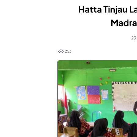
Hatta Tinjau 
Madra
23
253