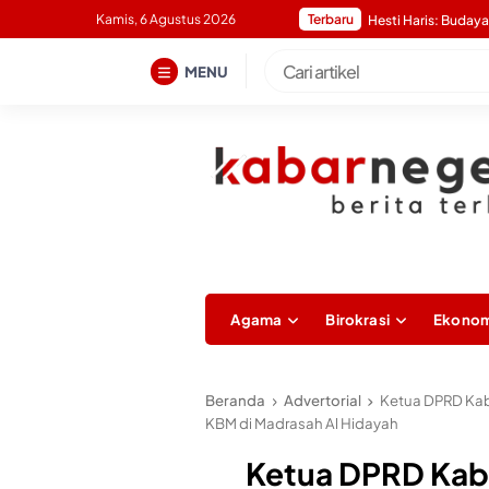
Skip
Kamis, 6 Agustus 2026
Terbaru
Hesti Haris: Budaya
to
content
MENU
Agama
Birokrasi
Ekonom
Beranda
Advertorial
Ketua DPRD Kab
KBM di Madrasah Al Hidayah
Ketua DPRD Kab