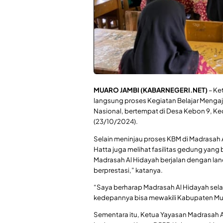
MUARO JAMBI (KABARNEGERI.NET)
– Ke
langsung proses Kegiatan Belajar Mengaja
Nasional, bertempat di Desa Kebon 9, 
(23/10/2024).
Selain meninjau proses KBM di Madrasah 
Hatta juga melihat fasilitas gedung yang 
Madrasah Al Hidayah berjalan dengan la
berprestasi,” katanya.
“Saya berharap Madrasah Al Hidayah sel
kedepannya bisa mewakili Kabupaten Mua
Sementara itu, Ketua Yayasan Madrasah A