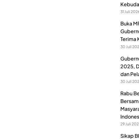
Kebuday
31 Juli 202
Buka MP
Gubernu
Terima 
30 Juli 20
Gubernu
2025, D
dan Pel
30 Juli 20
Rabu Be
Bersama
Masyara
Indones
29 Juli 20
Sikap B