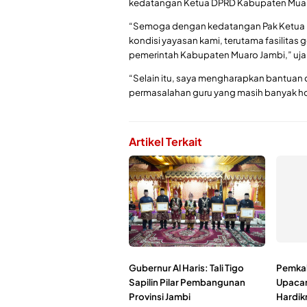
kedatangan Ketua DPRD Kabupaten Muaro
“Semoga dengan kedatangan Pak Ketua 
kondisi yayasan kami, terutama fasilitas
pemerintah Kabupaten Muaro Jambi,” uja
“Selain itu, saya mengharapkan bantuan 
permasalahan guru yang masih banyak ho
Artikel Terkait
Gubernur Al Haris: Tali Tigo
Pemkab
Sapilin Pilar Pembangunan
Upacar
Provinsi Jambi
Hardik