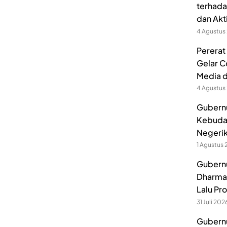
terhada
dan Akt
4 Agustus
Pererat
Gelar C
Media 
4 Agustus
Gubernu
Kebuda
Negerik
1 Agustus
Gubernu
Dharmak
Lalu Pr
31 Juli 202
Gubernu