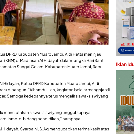
tua DPRD Kabupaten Muaro Jambi, Aidi Hatta meninjau
r (KBM) di Madrasah Al Hidayah dalam rangka Hari Santri
Iklan Id
Kecamatan Sungai Gelam, Kabupaten Muaro Jambi, Rabu
Al Hidayah, Ketua DPRD Kabupaten Muaro Jambi, Aidi
baru dibangun. “Alhamdulillah, kegiatan belajar mengajar di
ncar. Semoga kedepannya terus mengalir siswa-siswi yang
alu menciptakan siswa-siswi yang unggul supaya
ro Jambi di bidang pendidikan,” harapnya.
l Hidayah, Syarbaini, S.Ag mengucapkan terima kasih atas