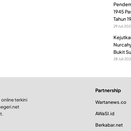
Pendem
1945 Pa
Tahun 1
29 Juli 20
Kejutka
Nurcahy
Bukit S
28 Juli 20
Partnership
online terkini
Wartanews.co
egeri.net
AWaSI.id
t.
Berkabar.net