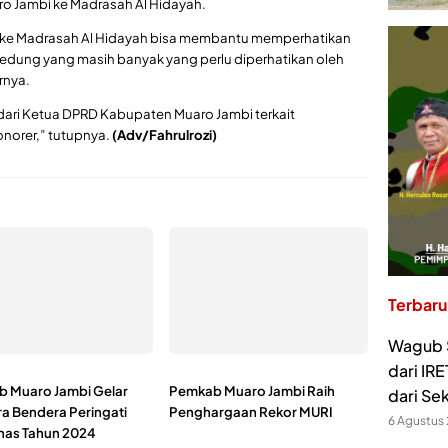
 Jambi ke Madrasah Al Hidayah.
ke Madrasah Al Hidayah bisa membantu memperhatikan
 gedung yang masih banyak yang perlu diperhatikan oleh
rnya.
dari Ketua DPRD Kabupaten Muaro Jambi terkait
norer,” tutupnya.
(Adv/Fahrulrozi)
Terbaru
Wagub S
dari IR
 Muaro Jambi Gelar
Pemkab Muaro Jambi Raih
dari Se
a Bendera Peringati
Penghargaan Rekor MURI
6 Agustus
nas Tahun 2024