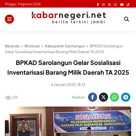
Skip
Minggu, 9 Agustus 2026
to
content
Beranda
Birokrasi
Kabupaten Sarolangun
BPKAD Sarolangun
Gelar Sosialisasi Inventarisasi Barang Milik Daerah TA 2025
BPKAD Sarolangun Gelar Sosialisasi
Inventarisasi Barang Milik Daerah TA 2025
6 Januari 2025, 18:13
Bagikan:
239