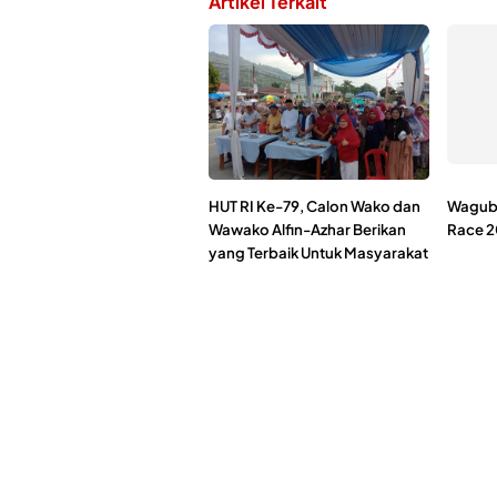
Artikel Terkait
HUT RI Ke-79, Calon Wako dan
Wagub 
Wawako Alfin-Azhar Berikan
Race 
yang Terbaik Untuk Masyarakat