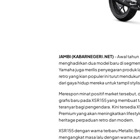
JAMBI (KABARNEGERI.NET)
– Awal tahun
menghadirkan dua model baru di segmen 
Yamaha juga merilis penyegaran produk lai
retro yang kian populer ini turut mendu
dari gaya hidup mereka untuk tampil stylis
Merespon minat positif market tersebut, 
grafis baru pada XSR 155 yang membuat ta
teranyar bagi pengendara. Kini tersedia X
Premium yang akan meningkatkan lifestyl
heritage perpaduan retro dan modern.
XSR 155 dengan warna terbaru Metallic 
mengangkat masa lalu dengan warna auten