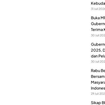
Kebuday
31 Juli 202
Buka MP
Gubernu
Terima 
30 Juli 20
Gubernu
2025, D
dan Pel
30 Juli 20
Rabu Be
Bersama
Masyara
Indones
29 Juli 20
Sikap B