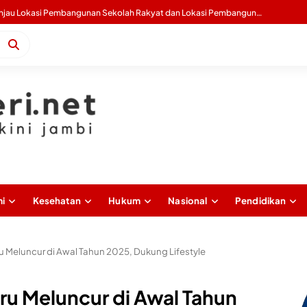
Gubernur Al Haris Buka Sosialisasi Akbar Pencegahan IRET, TCC, Perundungan, dan Bahaya Narkoba di Bungo
i
Kesehatan
Hukum
Nasional
Pendidikan
u Meluncur di Awal Tahun 2025, Dukung Lifestyle
ru Meluncur di Awal Tahun