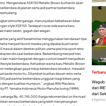
etro. Mengendarai XSR 155 Metallic Brown Authentic akan
endara di jalanan serta jadi partner berkendara
rpetualang.
angkat atmosfer garage, menunjukkan kebebasan biker
gan style XSR 155. Terdapat cover side warna baru
ak makin keren, gagah dan elegan.
emar yang aktif beraktivitas menggunakan kendaraan tipe
amaha menjadi favorit mereka yang dipakai buat harian
masuk dalam deretan pilihan utama pecinta sport retro
presi diri saat berkendara. Berkembang menjadi tren
ari dan makin bergairah dengan custom kreatif menjadikan
festyle berkendara. Kehadiran warna baru Metallic Brown
kin melengkapi gaya hidup berkendara tersebut, mewakili
Terbaru
uat pada motor itu. Ditambah kualitas desain retro serta
55 jadi partner berkendara unggulan bagi bikers yang
Wagub S
o dengan kualitas mumpuni,” ungkap Rifki Maulana,
dari IR
ty PT. Yamaha Indonesia Motor Manufacturing (YIMM).
dari Se
n seharga Rp. 40.745.000 (harga rekomendasi on the road
6 Agustus
hkan sensasi berkendara yang lebih menyenangkan