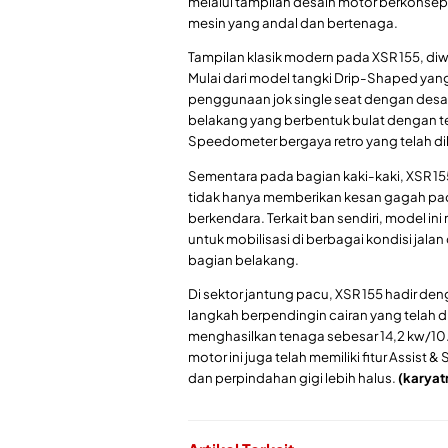
melalui tampilan desain motor berkonsep 
mesin yang andal dan bertenaga.
Tampilan klasik modern pada XSR 155, di
Mulai dari model tangki Drip-Shaped y
penggunaan jok single seat dengan desain
belakang yang berbentuk bulat dengan te
Speedometer bergaya retro yang telah dil
Sementara pada bagian kaki-kaki, XSR 1
tidak hanya memberikan kesan gagah pad
berkendara. Terkait ban sendiri, model i
untuk mobilisasi di berbagai kondisi jal
bagian belakang.
Di sektor jantung pacu, XSR 155 hadir de
langkah berpendingin cairan yang telah
menghasilkan tenaga sebesar 14,2 kw/10.
motor ini juga telah memiliki fitur Assist
dan perpindahan gigi lebih halus.
(karyat