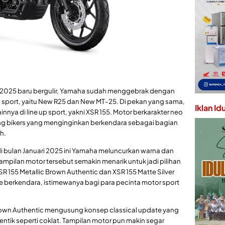
 2025 baru bergulir, Yamaha sudah menggebrak dengan
sport, yaitu New R25 dan New MT-25. Di pekan yang sama,
Iklan Id
nnya di line up sport, yakni XSR 155. Motor berkarakter neo
kung bikers yang menginginkan berkendara sebagai bagian
h.
di bulan Januari 2025 ini Yamaha meluncurkan warna dan
mpilan motor tersebut semakin menarik untuk jadi pilihan
SR 155 Metallic Brown Authentic dan XSR 155 Matte Silver
e berkendara, istimewanya bagi para pecinta motor sport
Brown Authentic mengusung konsep classical update yang
tik seperti coklat. Tampilan motor pun makin segar