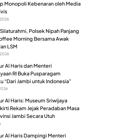
p Monopoli Kebenaran oleh Media
ivis
 2026
 Silaturahmi, Polsek Nipah Panjang
offee Morning Bersama Awak
dan LSM
 2026
r Al Haris dan Menteri
yaan RI Buka Pusparagam
u “Dari Jambi untuk Indonesia”
 2026
r Al Haris: Museum Sriwijaya
irti Rekam Jejak Peradaban Masa
ovinsi Jambi Secara Utuh
6
r Al Haris Dampingi Menteri