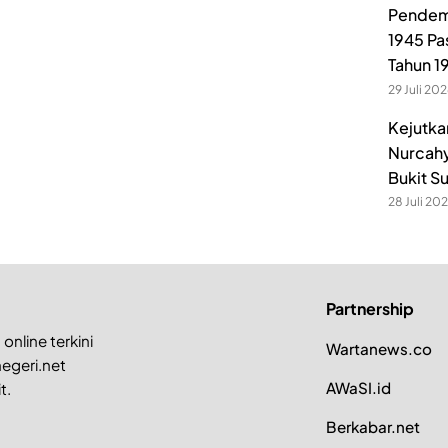
Pendem
1945 Pa
Tahun 1
29 Juli 20
Kejutka
Nurcahy
Bukit S
28 Juli 20
Partnership
online terkini
Wartanews.co
egeri.net
AWaSI.id
t.
Berkabar.net