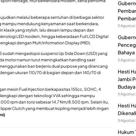
sport heritage, fitur berkendara modern, serta performa
Gubernur
Pembang
wujudkan melalui beberapa sentuhan di berbagai sektor.
Pemban
ang mampu mendukung kenyamanan saat berkendara,
5 Agustus
 klasik yang stylish, lalu desain lampu depan dan
knologi LED modern, hingga keberadaan Full LCD Digital
Gubernu
engkapi dengan Multi Information Display (MID).
Pencega
Bahaya 
55 sudah mengadopsi suspensi Up Side Down (USD) yang
a motor namun turut meningkatkan handling saat
5 Agustus
ni menggunakan ban berjenis dual purpose yang dirancang
Hesti H
an dengan ukuran 110/70 di bagian depan dan 140/70 di
Jambi P
Budaya 
ngan mesin Fuel Injection berkapasitas 155cc, SOHC, 4
5 Agustus
 dilengkapi dengan teknologi VVA sehingga mampu
000 rpm dan torsi sebesar 14,7 Nm/8.500 rpm. Selain itu,
Hesti H
 & Slipper Clutch yang membuat kopling menjadi lebih ringan
Dikenal
mi)
5 Agustus
Hukum T