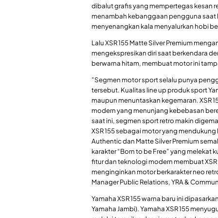
dibalut grafis yang mempertegas kesan r
menambah kebanggaan pengguna saat berk
menyenangkan kala menyalurkan hobi be
Lalu XSR 155 Matte Silver Premium meng
mengekspresikan diri saat berkendara den
berwarna hitam, membuat motor ini tamp
”Segmen motor sport selalu punya pengg
tersebut. Kualitas line up produk sport Y
maupun menuntaskan kegemaran. XSR 155 
modern yang menunjang kebebasan bereks
saat ini, segmen sport retro makin digem
XSR 155 sebagai motor yang mendukung li
Authentic dan Matte Silver Premium sema
karakter “Born to be Free” yang melekat k
fitur dan teknologi modern membuat XSR 1
menginginkan motor berkarakter neo retr
Manager Public Relations, YRA & Communi
Yamaha XSR 155 warna baru ini dipasarka
Yamaha Jambi). Yamaha XSR 155 menyugu