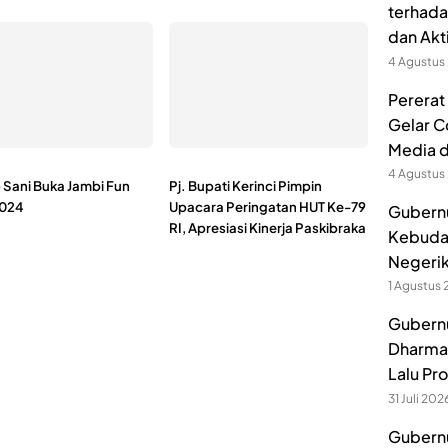
terhada
dan Akt
4 Agustus
Pererat
Gelar C
Media 
4 Agustus
Sani Buka Jambi Fun
Pj. Bupati Kerinci Pimpin
2024
Upacara Peringatan HUT Ke-79
Gubernu
RI, Apresiasi Kinerja Paskibraka
Kebuda
Negerik
1 Agustus
Gubernu
Dharmak
Lalu Pr
31 Juli 202
Gubernu