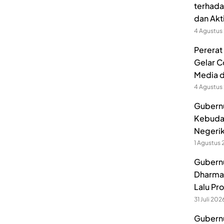
terhada
dan Akt
4 Agustus
Pererat
Gelar C
Media 
4 Agustus
Gubernu
Kebuda
Negerik
1 Agustus
Gubernu
Dharmak
Lalu Pr
31 Juli 202
Gubernu