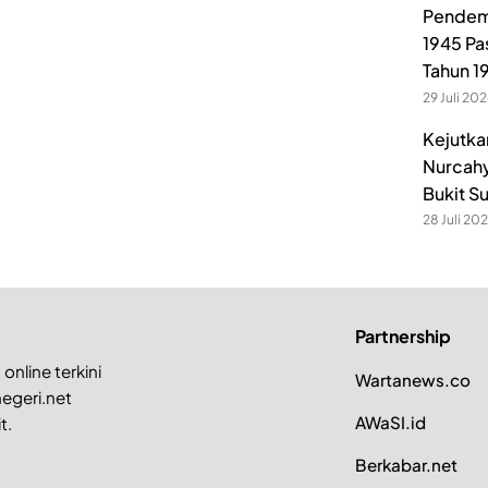
Pendem
1945 Pa
Tahun 1
29 Juli 20
Kejutka
Nurcahy
Bukit S
28 Juli 20
Partnership
online terkini
Wartanews.co
egeri.net
AWaSI.id
t.
Berkabar.net