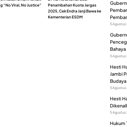
Gubernur
 “No Viral, No Justice”
Penambahan Kuota Jargas
Pembang
2025, Cek Endra Janji Bawa ke
Pemban
Kementerian ESDM
5 Agustus
Gubernu
Pencega
Bahaya 
5 Agustus
Hesti H
Jambi P
Budaya 
5 Agustus
Hesti H
Dikenal
5 Agustus
Hukum T