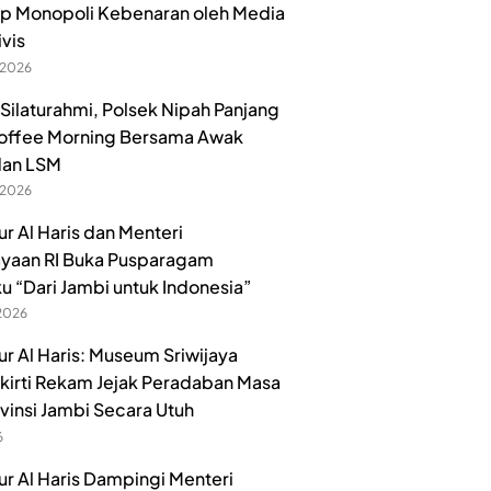
p Monopoli Kebenaran oleh Media
ivis
 2026
 Silaturahmi, Polsek Nipah Panjang
offee Morning Bersama Awak
dan LSM
 2026
r Al Haris dan Menteri
yaan RI Buka Pusparagam
u “Dari Jambi untuk Indonesia”
 2026
r Al Haris: Museum Sriwijaya
irti Rekam Jejak Peradaban Masa
ovinsi Jambi Secara Utuh
6
r Al Haris Dampingi Menteri