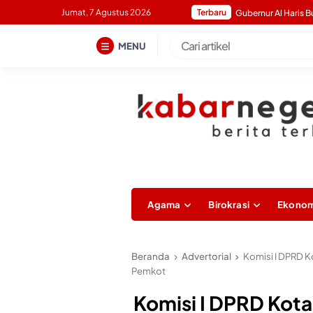
Skip
Jumat, 7 Agustus 2026
Terbaru
to
content
MENU
Agama
Birokrasi
Ekonom
Beranda
Advertorial
Komisi I DPRD K
Pemkot
Komisi I DPRD Kota