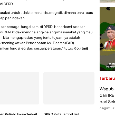
 di DPRD.
yarakat untuk tidak termakan isu negatif, dimana baru-baru
hadap penindakan.
dakan sebagai fungsi kami di DPRD, benar kami katakan
uga di DPRD tidak menghalang-halangi masyarakat yang mau
an kita mengapresiasi yang tentu tujuannya adalah
 meningkatkan Pendapatan Asli Daerah (PAD).
an fungsi legislasi sesuai peraturan,” tutup Rio.
(tmi)
Terbaru
Wagub S
dari IR
dari Se
6 Agustus
eri Kuliah Umum Terkait
DPRD Kota Jambi Usul