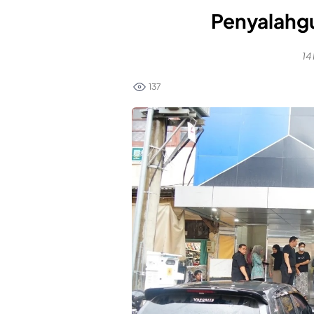
Penyalahg
14
137