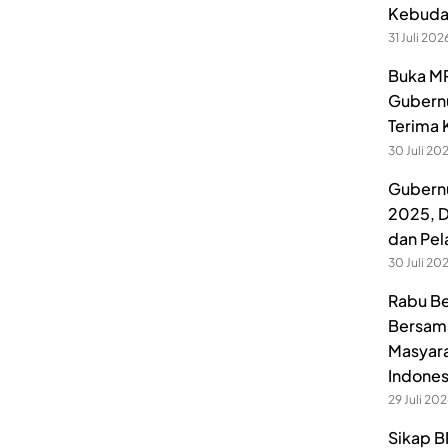
Kebuday
31 Juli 202
Buka MP
Gubernu
Terima 
30 Juli 20
Gubernu
2025, D
dan Pel
30 Juli 20
Rabu Be
Bersama
Masyara
Indones
29 Juli 20
Sikap B