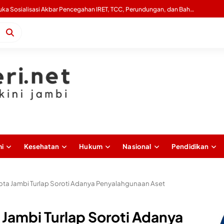
Gubernur Al Haris Buka Sosialisasi Akbar Pencegahan IRET, TCC, Perundungan, dan Bahaya Narkoba di Bungo
i
Kesehatan
Hukum
Nasional
Pendidikan
ota Jambi Turlap Soroti Adanya Penyalahgunaan Aset
 Jambi Turlap Soroti Adanya