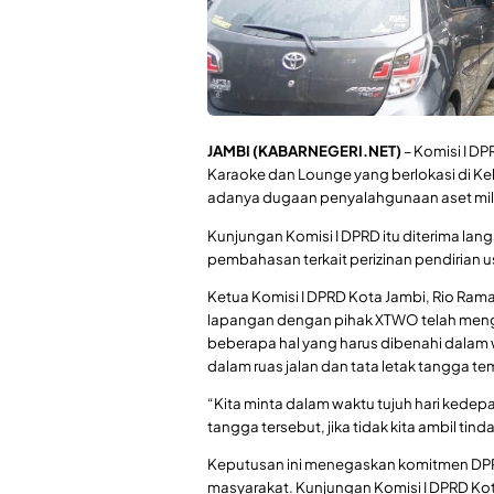
JAMBI (KABARNEGERI.NET)
–
Komisi I DP
Karaoke dan Lounge yang berlokasi di Ke
adanya dugaan penyalahgunaan aset mili
Kunjungan Komisi I DPRD itu diterima la
pembahasan terkait perizinan pendirian 
Ketua Komisi I DPRD Kota Jambi, Rio Ra
lapangan dengan pihak XTWO telah mengan
beberapa hal yang harus dibenahi dalam wa
dalam ruas jalan dan tata letak tangga t
“Kita minta dalam waktu tujuh hari kede
tangga tersebut, jika tidak kita ambil ti
Keputusan ini menegaskan komitmen DPRD
masyarakat. Kunjungan Komisi I DPRD Ko