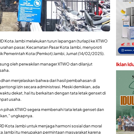
RD Kota Jambi melakukan turun lapangan (turlap) ke XTWO
lurahan pasar, Kecamatan Pasar Kota Jambi, menyoroti
k Pemerintah Kota (Pemkot) Jambi, Jumat (14/02/2025).
Iklan Id
ngsung oleh perwakilan manager XTWO dan dilanjut
usaha.
madhan menjelaskan bahwa dari hasil pembahasan di
tongi izin secara administrasi. Meski demikian, ada
ktu dekat, hal itu berkaitan dengan tata letak genset di
empat usaha.
pan pihak XTWO segera membenahi tata letak genset dan
ndakan,” ungkapnya.
 Kota Jambi untuk menjaga harmoni sosial dan moral
ta Jambi itu merupakan permintaan masyarakat karena