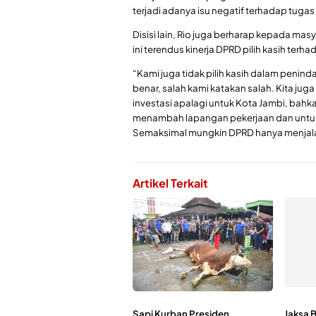
terjadi adanya isu negatif terhadap tugas
Disisi lain, Rio juga berharap kepada mas
ini terendus kinerja DPRD pilih kasih ter
“Kami juga tidak pilih kasih dalam penin
benar, salah kami katakan salah. Kita j
investasi apalagi untuk Kota Jambi, bahk
menambah lapangan pekerjaan dan untuk
Semaksimal mungkin DPRD hanya menjalank
Artikel Terkait
Sapi Kurban Presiden
Jaksa B