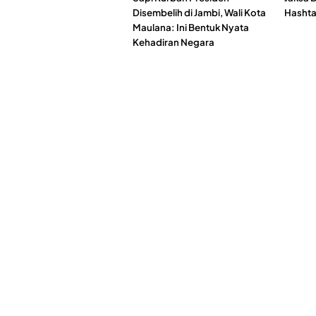
Disembelih di Jambi, Wali Kota
Hashtag
Maulana: Ini Bentuk Nyata
Kehadiran Negara