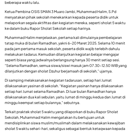
beberapa waktu lalu.
Ketua Pembina OSIS SMAN 3 Muaro Jambi, Muhammad Halim, S.Pd
menyatakan pihak sekolah menekankan kepada peserta didik untuk
melaporkan segala aktifitas dan kegiatan mereka, seperti sholat 5 waktu
ke dalam buku Rapor Sholat Sekolah setiap harinya.
Muhammad Halim menjelaskan, pertama kali dimulainya pembelajaran
tatap muka di bulan Ramadhan, yakni 6-20 Maret 2025. Selama 10 menit
pada jam pertama masuk sekolah, peserta didik wajib terlebih dahulu
melakukan tadarus. Kemudian dilanjutkan kegiatan belajar mengajar
seperti biasa yang jadwalnya berlangsung hanya 30 menit setiap sesi.
“Selama Ramadhan, semua siswa/siswi masuk jam 07.30-12.50 WIB yang
dilanjutkan dengan sholat Dzuhur berjamaah di sekolah,” ujarnya.
Di samping melaksanakan kegiatan tadarusan, setiap hari Jumat
dilaksanakan yasinan di sekolah. “Kegiatan yasinan hanya dilaksanakan
setiap hari Jumat selama Ramadhan. Di luar bulan Ramadhan hanya
dilaksanakan dua kali sebulan, yaitu Jumat di minggu kedua dan Jumat di
minggu keempat setiap bulannya,” sebutnya.
Terkait praktek sholat 5 waktu yang dilaporkan di buku Rapor Sholat
Sekolah, Muhammad Halim mengatakan itu bertujuan untuk
mendisiplinkan siswa muslim/muslimah dalam melaksanakan kewajiban
sholat 5 waktu sehari-hari, sekaligus sebagai bentuk ketaqwaan kepada