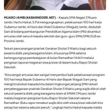
MUARO JAMBI (KABARNEGERI.NET)
– Kepala SMA Negeri 3 Muaro
Jambi, Harits Haikal, S.Pd mengungkapkan, pelaksanaan 100 hari kerja
Gubernur Jambi, Al Haris dan Wakil Gubernur (Wagub) Jambi, Abdullah
Sani di bidang pembangunan Pendidikan Agama Islam (PAI) disambut
antusias oleh seluruh kepala sekolah dan guru-guru SMA/SMK/SLB se-
Provinsi Jambi.
Terkait pencanangan praktek Gerakan Sholat 5 Waktu bagi seluruh
peserta didik yang beragama Islam, khususnya SMA selama
berlangsungnya pembelajaran di bulan Ramadhan 1446 H melalui
pengisian laporan kegiatan siswa/siswi di dalam buku Rapor Sholat
Sekolah.
“Kita sangat antusias dan sangat menyambut baik pelaksanaan program
100 hari kerja Bapak Gubernur Al Haris dan Bapak Wagub Sani yang
mengintruksikan kepada kita dalam lingkungan jenjang SMA terkait
penyelenggaraan praktek Gerakan Sholat 5 Waktu yang wajib diikuti oleh
seluruh peserta didik yang beragama Islam di SMAN 3 Muaro Jambi
melalui kegiatan pengisian buku Rapor Sholat Sekolah selama
Ramadhan. Buku rapor tersebut wajib diisi oleh siswa/siswi sekolah kita
setiap hari selama sebulan penuh,” ungkap Harits Haikal kepada media