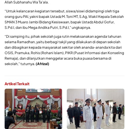
Allah Subhanahu Wa Ta’ala.
“Untuk kelancaran kegiatan tersebut, siswa/siswi didampingi oleh tiga
orang guru PAI, yakni bapak Ustadz M. Toni MT, S.Ag, Wakil Kepala Sekolah
SMAN 3 Muaro Jambi Bidang Kesiswaan, bapak Ustadz Abdul Gofur,
S.Pd.I, dan ibu Mega Andika Putri, S.Pd.I,” ungkapnya.
“Di samping itu, pihak sekolah juga rutin melaksanakan agenda tahunan
selama Ramadhan, yaitu berbagi takjil yang dilakukan di depan sekolah
dan dibagikan kepada masyarakat sekitar oleh ananda-ananda kita dari
OSIS, Pramuka, Rohis (Rohani Islam), PIKR (Pusat Informasi dan Konseling
Remaja), dan dilanjutkan menggelar acara buka puasa bersama di
sekolah,” tuturnya.
(Afrizal)
Artikel Terkait