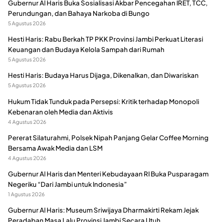
Gubernur Al Haris Buka Sosialisasi Akbar Pencegahan IRET, TCC,
Perundungan, dan Bahaya Narkoba di Bungo
5 Agustus 2026
Hesti Haris: Rabu Berkah TP PKK Provinsi Jambi Perkuat Literasi
Keuangan dan Budaya Kelola Sampah dari Rumah
5 Agustus 2026
Hesti Haris: Budaya Harus Dijaga, Dikenalkan, dan Diwariskan
5 Agustus 2026
Hukum Tidak Tunduk pada Persepsi: Kritik terhadap Monopoli
Kebenaran oleh Media dan Aktivis
4 Agustus 2026
Pererat Silaturahmi, Polsek Nipah Panjang Gelar Coffee Morning
Bersama Awak Media dan LSM
4 Agustus 2026
Gubernur Al Haris dan Menteri Kebudayaan RI Buka Pusparagam
Negeriku “Dari Jambi untuk Indonesia”
1 Agustus 2026
Gubernur Al Haris: Museum Sriwijaya Dharmakirti Rekam Jejak
Peradaban Masa Lalu Provinsi Jambi Secara Utuh