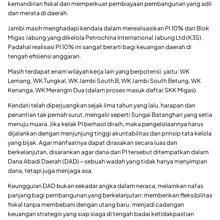
kemandirian fiskal dan memperkuat pembiayaan pembangunan yang adil
dan merata di daerah.
Jambi masih menghadapi kendala dalam merealisasikan PI 10% dari Blok
Migas Jabung yang dikelola Petrochina International Jabung Ltd (K3S).
Padahal realisasi PI 10% ini sangat berarti bagi keuangan daerah di
tengah efisiensi anggaran.
Masih terdapat enam wilayah kerja lain yang berpotensi, yaitu: WK
Lemang, WK Tungkal, WK Jambi South B, WK Jambi South Betung, WK
Kenanga, WK Merangin Dua (dalam proses masuk daftar SKK Migas).
Kendati telah diperjuangkan sejak lima tahun yang lalu, harapan dan
penantian tak pernah surut, mengalir seperti Sungai Batanghari yang setia
menuju muara. Jika kelak PI berhasil diraih, maka pengelolaannya harus
dijalankan dengan menjunjung tinggi akuntabilitas dan prinsip tata kelola
yang bijak. Agar manfaatnya dapat dirasakan secara luas dan
berkelanjutan, disarankan agar dana dari PI tersebut ditempatkan dalam
Dana Abadi Daerah (DAD)—sebuah wadah yang tidak hanya menyimpan
dana, tetapi juga menjaga asa.
Keunggulan DAD bukan sekadar angka dalam neraca, melainkan nafas
panjang bagi pembangunan yang berkelanjutan: memberikan fleksibilitas
fiskal tanpa membebani dengan utang baru; menjadi cadangan
keuangan strategis yang siap siaga di tengah badai ketidakpastian