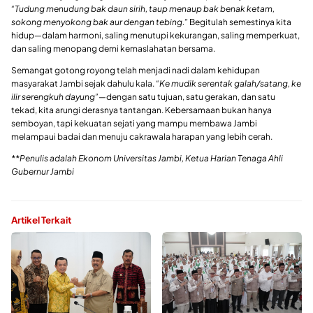
“Tudung menudung bak daun sirih, taup menaup bak benak ketam,
sokong menyokong bak aur dengan tebing.”
Begitulah semestinya kita
hidup—dalam harmoni, saling menutupi kekurangan, saling memperkuat,
dan saling menopang demi kemaslahatan bersama.
Semangat gotong royong telah menjadi nadi dalam kehidupan
masyarakat Jambi sejak dahulu kala.
“Ke mudik serentak galah/satang, ke
ilir serengkuh dayung”
—dengan satu tujuan, satu gerakan, dan satu
tekad, kita arungi derasnya tantangan. Kebersamaan bukan hanya
semboyan, tapi kekuatan sejati yang mampu membawa Jambi
melampaui badai dan menuju cakrawala harapan yang lebih cerah.
**Penulis adalah Ekonom Universitas Jambi, Ketua Harian Tenaga Ahli
Gubernur Jambi
Artikel Terkait