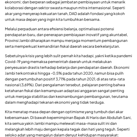
ekonomi; dan berperan sebagai jembatan pembiayaan untuk menarik
kolaborasi dengan sektor swasta maupun mitra internasional. Seperti
akar yang menyerap kekuatan tanah, DAD adalah fondasi yang kokoh
untuk masa depan yang ingin kita tumbuhkan bersama.
Melalui perpaduan antara efisiensi belanja, optimalisasi potensi
pendapatan baru, dan penerapan pembiayaan inovatif yang akuntabel,
Provinsi Jambi diharapkan mampu menjaga momentum pembangunan
serta memperkuat kemandirian fiskal daerah secara berkelanjutan.
Sebetulnya krisis yang lebih sulit pernah kita hadapi, yakni ketika pandemi
Covid-19 yang memaksa pemerintah daerah untuk melakukan
penyesuaian drastis terhadap belanja dan pendapatan daerah. Ekonomi
Jambi terkontraksi hingga -0,5% pada tahun 2020, namun bisa pulih
dengan pertumbuhan positif 3,71% pada tahun 2021, di atas rata-rata
nasional (3,69%). Dari pengalaman tersebut, pelajaran penting bahwa
ketahanan fiskal dan kemampuan adaptasi anggaran sangat penting
untuk menjaga stabilitas dan kesinambungan pembangunan, terutama
dalam menghadapi tekanan ekonomi yang tidak terduga.
Kita menatap masa depan dengan optimisme yang tumbuh dari akar
kebersamaan. Di bawah kepemimpinan Bapak Al Haris dan Abdullah Sani,
kita semua yakin Jambi mampu melewati masa-masa sulit ini dan
melangkah lebih maju dengan kepala tegak dan hati yang teguh. Seperti
seloko adat yang mengalun dalam denyut kehidupan masyarakat: