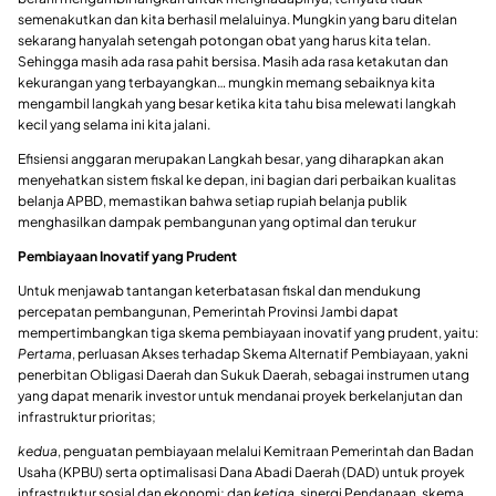
semenakutkan dan kita berhasil melaluinya. Mungkin yang baru ditelan
sekarang hanyalah setengah potongan obat yang harus kita telan.
Sehingga masih ada rasa pahit bersisa. Masih ada rasa ketakutan dan
kekurangan yang terbayangkan… mungkin memang sebaiknya kita
mengambil langkah yang besar ketika kita tahu bisa melewati langkah
kecil yang selama ini kita jalani.
Efisiensi anggaran merupakan Langkah besar, yang diharapkan akan
menyehatkan sistem fiskal ke depan, ini bagian dari perbaikan kualitas
belanja APBD, memastikan bahwa setiap rupiah belanja publik
menghasilkan dampak pembangunan yang optimal dan terukur
Pembiayaan Inovatif yang Prudent
Untuk menjawab tantangan keterbatasan fiskal dan mendukung
percepatan pembangunan, Pemerintah Provinsi Jambi dapat
mempertimbangkan tiga skema pembiayaan inovatif yang prudent, yaitu:
Pertama
, perluasan Akses terhadap Skema Alternatif Pembiayaan, yakni
penerbitan Obligasi Daerah dan Sukuk Daerah, sebagai instrumen utang
yang dapat menarik investor untuk mendanai proyek berkelanjutan dan
infrastruktur prioritas;
kedua
, penguatan pembiayaan melalui Kemitraan Pemerintah dan Badan
Usaha (KPBU) serta optimalisasi Dana Abadi Daerah (DAD) untuk proyek
infrastruktur sosial dan ekonomi; dan
ketiga
, sinergi Pendanaan, skema