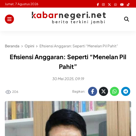
Skip
Jumat, 7 Agustus 2026
to
content
Beranda
Opini
Efisiensi Anggaran: Seperti “Menelan Pil Pahit”
Efisiensi Anggaran: Seperti “Menelan Pil
Pahit”
30 Mei 2025, 09:19
Bagikan:
206