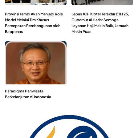
Provinsi Jambi Akan Menjadi Role
Lepas JCH Kloter Terakhir BTH 25,
Model Melalui Tim Khusus
Gubernur Al Haris: Semoga
Percepatan Pembangunan oleh
Layanan Haji Makin Baik, Jamaah
Bappenas
Makin Puas
Paradigma Pariwisata
Berkelanjutan di Indonesia