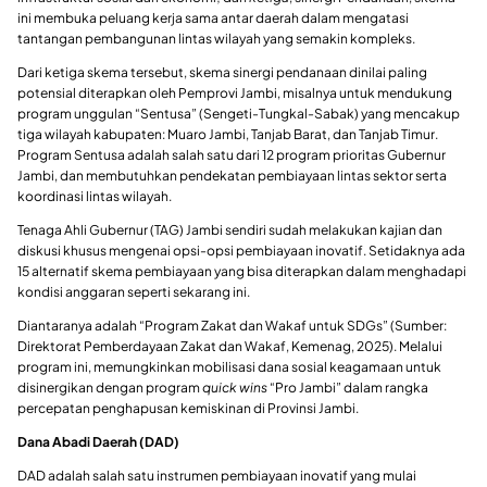
ini membuka peluang kerja sama antar daerah dalam mengatasi
tantangan pembangunan lintas wilayah yang semakin kompleks.
Dari ketiga skema tersebut, skema sinergi pendanaan dinilai paling
potensial diterapkan oleh Pemprovi Jambi, misalnya untuk mendukung
program unggulan “Sentusa” (Sengeti-Tungkal-Sabak) yang mencakup
tiga wilayah kabupaten: Muaro Jambi, Tanjab Barat, dan Tanjab Timur.
Program Sentusa adalah salah satu dari 12 program prioritas Gubernur
Jambi, dan membutuhkan pendekatan pembiayaan lintas sektor serta
koordinasi lintas wilayah.
Tenaga Ahli Gubernur (TAG) Jambi sendiri sudah melakukan kajian dan
diskusi khusus mengenai opsi-opsi pembiayaan inovatif. Setidaknya ada
15 alternatif skema pembiayaan yang bisa diterapkan dalam menghadapi
kondisi anggaran seperti sekarang ini.
Diantaranya adalah “Program Zakat dan Wakaf untuk SDGs” (Sumber:
Direktorat Pemberdayaan Zakat dan Wakaf, Kemenag, 2025). Melalui
program ini, memungkinkan mobilisasi dana sosial keagamaan untuk
disinergikan dengan program
quick wins
“Pro Jambi” dalam rangka
percepatan penghapusan kemiskinan di Provinsi Jambi.
Dana Abadi Daerah (DAD)
DAD adalah salah satu instrumen pembiayaan inovatif yang mulai