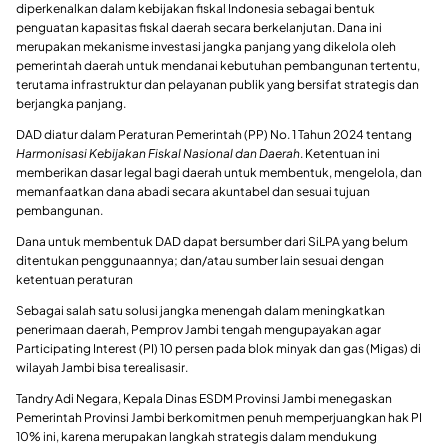
diperkenalkan dalam kebijakan fiskal Indonesia sebagai bentuk
penguatan kapasitas fiskal daerah secara berkelanjutan. Dana ini
merupakan mekanisme investasi jangka panjang yang dikelola oleh
pemerintah daerah untuk mendanai kebutuhan pembangunan tertentu,
terutama infrastruktur dan pelayanan publik yang bersifat strategis dan
berjangka panjang.
DAD diatur dalam Peraturan Pemerintah (PP) No. 1 Tahun 2024 tentang
Harmonisasi Kebijakan Fiskal Nasional dan Daerah
. Ketentuan ini
memberikan dasar legal bagi daerah untuk membentuk, mengelola, dan
memanfaatkan dana abadi secara akuntabel dan sesuai tujuan
pembangunan.
Dana untuk membentuk DAD dapat bersumber dari SiLPA yang belum
ditentukan penggunaannya; dan/atau sumber lain sesuai dengan
ketentuan peraturan
Sebagai salah satu solusi jangka menengah dalam meningkatkan
penerimaan daerah, Pemprov Jambi tengah mengupayakan agar
Participating Interest (PI) 10 persen pada blok minyak dan gas (Migas) di
wilayah Jambi bisa terealisasir.
Tandry Adi Negara, Kepala Dinas ESDM Provinsi Jambi menegaskan
Pemerintah Provinsi Jambi berkomitmen penuh memperjuangkan hak PI
10% ini, karena merupakan langkah strategis dalam mendukung