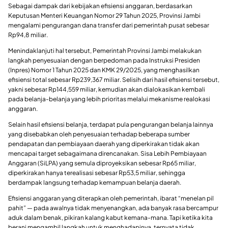
Sebagai dampak dari kebijakan efisiensi anggaran, berdasarkan
Keputusan Menteri Keuangan Nomor 29 Tahun 2025, Provinsi Jambi
mengalami pengurangan dana transfer dari pemerintah pusat sebesar
Rp94,8 miliar.
Menindaklanjuti hal tersebut, Pemerintah Provinsi Jambi melakukan
langkah penyesuaian dengan berpedoman pada Instruksi Presiden
(Inpres) Nomor 1 Tahun 2025 dan KMK 29/2025, yang menghasilkan
efisiensi total sebesar Rp239,367 miliar. Selisih dari hasil efisiensi tersebut,
yakni sebesar Rp144,559 miliar, kemudian akan dialokasikan kembali
pada belanja-belanja yang lebih prioritas melalui mekanisme realokasi
anggaran.
Selain hasil efisiensi belanja, terdapat pula pengurangan belanja lainnya
yang disebabkan oleh penyesuaian terhadap beberapa sumber
pendapatan dan pembiayaan daerah yang diperkirakan tidak akan
mencapai target sebagaimana direncanakan. Sisa Lebih Pembiayaan
Anggaran (SiLPA) yang semula diproyeksikan sebesar Rp65 miliar,
diperkirakan hanya terealisasi sebesar Rp53,5 miliar, sehingga
berdampak langsung terhadap kemampuan belanja daerah.
Efisiensi anggaran yang diterapkan oleh pemerintah, ibarat “menelan pil
pahit” — pada awalnya tidak menyenangkan, ada banyak rasa bercampur
aduk dalam benak, pikiran kalang kabut kemana-mana. Tapi ketika kita
berani mengambil langkah untuk menghadapinya, ternyata tidak