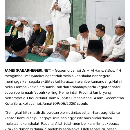
JAMBI (KABARNEGERI.NET)
– Gubernur Jambi Dr. H. Al Haris, S.Sos, MH
mengimbau masyarakat agar tidak melalaikan shalat dan segera
meninggalkan segala aktifitas ketika adzan telah berkumandang. Hal ini
beliau sampaikan dalam sambutan dan arahannya pada kegiatan safari
subuh berjamaah (subuh keliling) Pemerintah Provinsi Jambi yang
bertempat di Masjid Nurul Islam RT 33 Kelurahan Kenali Asam, Kecamatan
Kota Baru, Kota Jambi, Jumat (09/05/2025) subuh.
“Seringkali kita masih disibukkan oleh rutinitas sehari-hari, pagi kita ke
kantor, kemudian pulangnya sore, sehingga kita masih lalai dalam
melaksanakan shalat. Padahal Allah telah memberikan nikmat kepada
kita kehidupan di dunia ini melebihi segalanya. Oleh sebab itu, pesan