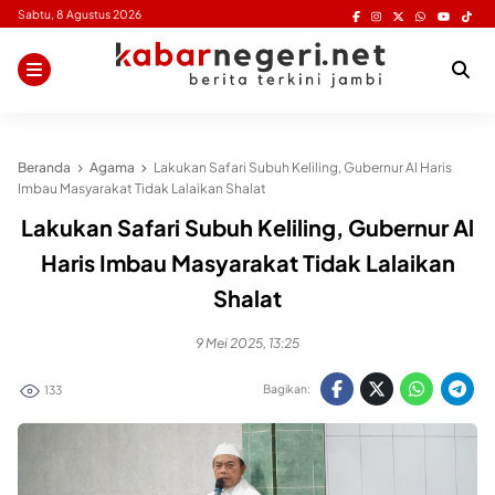
Skip
Sabtu, 8 Agustus 2026
to
content
Beranda
Agama
Lakukan Safari Subuh Keliling, Gubernur Al Haris
Imbau Masyarakat Tidak Lalaikan Shalat
Lakukan Safari Subuh Keliling, Gubernur Al
Haris Imbau Masyarakat Tidak Lalaikan
Shalat
9 Mei 2025, 13:25
Bagikan:
133