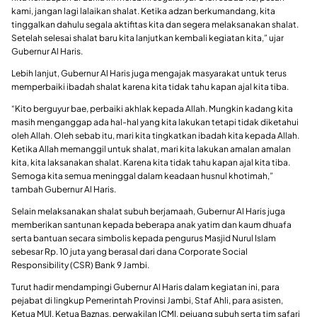
kami, jangan lagi lalaikan shalat. Ketika adzan berkumandang, kita
tinggalkan dahulu segala aktifitas kita dan segera melaksanakan shalat.
Setelah selesai shalat baru kita lanjutkan kembali kegiatan kita,” ujar
Gubernur Al Haris.
Lebih lanjut, Gubernur Al Haris juga mengajak masyarakat untuk terus
memperbaiki ibadah shalat karena kita tidak tahu kapan ajal kita tiba.
“Kito berguyur bae, perbaiki akhlak kepada Allah. Mungkin kadang kita
masih menganggap ada hal-hal yang kita lakukan tetapi tidak diketahui
oleh Allah. Oleh sebab itu, mari kita tingkatkan ibadah kita kepada Allah.
Ketika Allah memanggil untuk shalat, mari kita lakukan amalan amalan
kita, kita laksanakan shalat. Karena kita tidak tahu kapan ajal kita tiba.
Semoga kita semua meninggal dalam keadaan husnul khotimah,”
tambah Gubernur Al Haris.
Selain melaksanakan shalat subuh berjamaah, Gubernur Al Haris juga
memberikan santunan kepada beberapa anak yatim dan kaum dhuafa
serta bantuan secara simbolis kepada pengurus Masjid Nurul Islam
sebesar Rp. 10 juta yang berasal dari dana Corporate Social
Responsibility (CSR) Bank 9 Jambi.
Turut hadir mendampingi Gubernur Al Haris dalam kegiatan ini, para
pejabat di lingkup Pemerintah Provinsi Jambi, Staf Ahli, para asisten,
Ketua MUI, Ketua Baznas, perwakilan ICMI, pejuang subuh serta tim safari