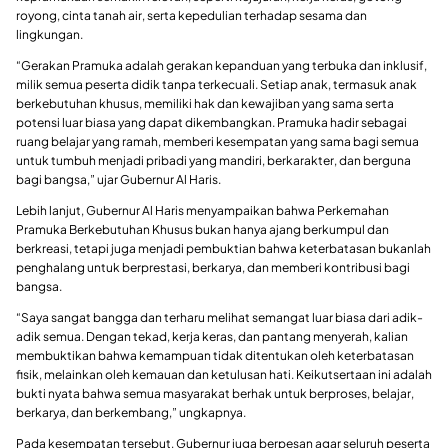
royong, cinta tanah air, serta kepedulian terhadap sesama dan
lingkungan.
“Gerakan Pramuka adalah gerakan kepanduan yang terbuka dan inklusif,
milik semua peserta didik tanpa terkecuali. Setiap anak, termasuk anak
berkebutuhan khusus, memiliki hak dan kewajiban yang sama serta
potensi luar biasa yang dapat dikembangkan. Pramuka hadir sebagai
ruang belajar yang ramah, memberi kesempatan yang sama bagi semua
untuk tumbuh menjadi pribadi yang mandiri, berkarakter, dan berguna
bagi bangsa,” ujar Gubernur Al Haris.
Lebih lanjut, Gubernur Al Haris menyampaikan bahwa Perkemahan
Pramuka Berkebutuhan Khusus bukan hanya ajang berkumpul dan
berkreasi, tetapi juga menjadi pembuktian bahwa keterbatasan bukanlah
penghalang untuk berprestasi, berkarya, dan memberi kontribusi bagi
bangsa.
“Saya sangat bangga dan terharu melihat semangat luar biasa dari adik-
adik semua. Dengan tekad, kerja keras, dan pantang menyerah, kalian
membuktikan bahwa kemampuan tidak ditentukan oleh keterbatasan
fisik, melainkan oleh kemauan dan ketulusan hati. Keikutsertaan ini adalah
bukti nyata bahwa semua masyarakat berhak untuk berproses, belajar,
berkarya, dan berkembang,” ungkapnya.
Pada kesempatan tersebut, Gubernur juga berpesan agar seluruh peserta