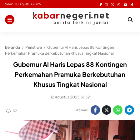
Skip
Senin, 10 Agustus 2026
to
content
Beranda
Peristiwa
Gubernur Al Haris Lepas 88 Kontingen
Perkemahan Pramuka Berkebutuhan Khusus Tingkat Nasional
Gubernur Al Haris Lepas 88 Kontingen
Perkemahan Pramuka Berkebutuhan
Khusus Tingkat Nasional
12 Agustus 2025, 16:52
Bagikan:
127