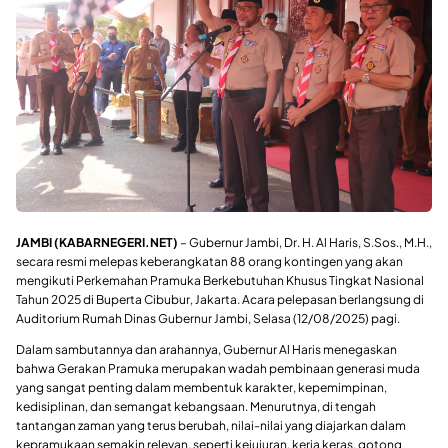
JAMBI (KABARNEGERI.NET)
– Gubernur Jambi, Dr. H. Al Haris, S.Sos., M.H.,
secara resmi melepas keberangkatan 88 orang kontingen yang akan
mengikuti Perkemahan Pramuka Berkebutuhan Khusus Tingkat Nasional
Tahun 2025 di Buperta Cibubur, Jakarta. Acara pelepasan berlangsung di
Auditorium Rumah Dinas Gubernur Jambi, Selasa (12/08/2025) pagi.
Dalam sambutannya dan arahannya, Gubernur Al Haris menegaskan
bahwa Gerakan Pramuka merupakan wadah pembinaan generasi muda
yang sangat penting dalam membentuk karakter, kepemimpinan,
kedisiplinan, dan semangat kebangsaan. Menurutnya, di tengah
tantangan zaman yang terus berubah, nilai-nilai yang diajarkan dalam
kepramukaan semakin relevan, seperti kejujuran, kerja keras, gotong