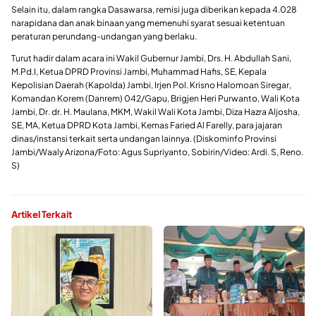
Selain itu, dalam rangka Dasawarsa, remisi juga diberikan kepada 4.028
narapidana dan anak binaan yang memenuhi syarat sesuai ketentuan
peraturan perundang-undangan yang berlaku.
Turut hadir dalam acara ini Wakil Gubernur Jambi, Drs. H. Abdullah Sani,
M.Pd.I, Ketua DPRD Provinsi Jambi, Muhammad Hafis, SE, Kepala
Kepolisian Daerah (Kapolda) Jambi, Irjen Pol. Krisno Halomoan Siregar,
Komandan Korem (Danrem) 042/Gapu, Brigjen Heri Purwanto, Wali Kota
Jambi, Dr. dr. H. Maulana, MKM, Wakil Wali Kota Jambi, Diza Hazra Aljosha,
SE, MA, Ketua DPRD Kota Jambi, Kemas Faried Al Farelly, para jajaran
dinas/instansi terkait serta undangan lainnya. (Diskominfo Provinsi
Jambi/Waaly Arizona/Foto: Agus Supriyanto, Sobirin/Video: Ardi. S, Reno.
S)
Artikel Terkait