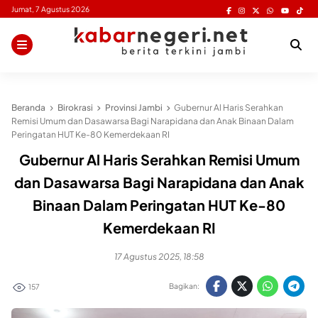
Skip
Jumat, 7 Agustus 2026
to
content
Beranda
Birokrasi
Provinsi Jambi
Gubernur Al Haris Serahkan
Remisi Umum dan Dasawarsa Bagi Narapidana dan Anak Binaan Dalam
Peringatan HUT Ke-80 Kemerdekaan RI
Gubernur Al Haris Serahkan Remisi Umum
dan Dasawarsa Bagi Narapidana dan Anak
Binaan Dalam Peringatan HUT Ke-80
Kemerdekaan RI
17 Agustus 2025, 18:58
Bagikan:
157