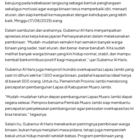
berujung pada kebebasan langsung sebagai bentuk penghargaan
sekaligus motivasi agar warga binaan terus memperbaiki diri, menaati
aturan, dan siap kembali ke masyarakat dengan kehidupan yang lebih
baik, Minggu (17/08/2025) siang.
Dalam sambutan dan arahannya, Gubernur Al Haris menyampaikan
apresiasi atas kerja keras jajaran Pemasyarakatan dalam melaksanakan
pembinaan. “Mudah-mudahan semakin hari semakin banyak warga
binaan yang sadar, taat aturan, dan benar-benar berubah. Kita sudah
melihat banyak warga binaan yang kini hidup normal, stabil, dan mampu
kembali berkontribusi positif bagi masyarakat,” ujar Gubernur Al Haris.
Gubernur Al Haris juga menyoroti kondisi overkapasitas Lapas Jambi yang
saat ini dihuni sekitar 1.500 warga binaan, padahal kapasitas ideal hanya
di bawah 500 orang. Untuk itu, Pemerintah Provinsi Jambi mendorong
percepatan pembangunan Lapas di Kabupaten Muaro Jambi.
“Mudah-mudahan tahun depan pembangunan Lapas Muaro Jambi dapat
segera selesai. Pemprov bersama Pemkab Muaro Jambi siap membantu
percepatan penyelesaian pembangunan agar persoalan overkapasitas ini
bisa teratasi,” tegasnya.
Selain itu, Gubernur Al Haris menekankan pentingnya pembinaan warga
binaan, bukan hanya menjalani masa pidana, tetapi juga memperoleh
bekal untuk hidup mandiri setelah bebas. Program pembinaan yang