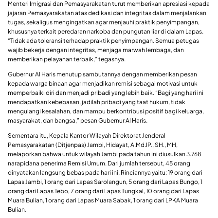
Menteri Imigrasi dan Pemasyarakatan turut memberikan apresiasi kepada
jajaran Pemasyarakatan atas dedikasi dan integritas dalam menjalankan
tugas, sekaligus mengingatkan agar menjauhi praktik penyimpangan,
khususnya terkait peredaran narkoba dan pungutan liar di dalam Lapas.
“Tidak ada toleransi terhadap praktik penyimpangan. Semua petugas
wajib bekerja dengan integritas, menjaga marwah lembaga, dan
memberikan pelayanan terbaik,” tegasnya.
Gubernur Al Haris menutup sambutannya dengan memberikan pesan
kepada warga binaan agar menjadikan remisi sebagai motivasi untuk
memperbaiki diri dan menjadi pribadi yang lebih baik. “Bagi yang hari ini
mendapatkan kebebasan, jadilah pribadi yang taat hukum, tidak
mengulangi kesalahan, dan mampu berkontribusi positif bagi keluarga,
masyarakat, dan bangsa,” pesan Gubernur Al Haris.
Sementara itu, Kepala Kantor Wilayah Direktorat Jenderal
Pemasyarakatan (Ditjenpas) Jambi, Hidayat, A.Md.IP., SH., MH,
melaporkan bahwa untuk wilayah Jambi pada tahun ini diusulkan 3.768
narapidana penerima Remisi Umum. Dari jumlah tersebut, 45 orang
dinyatakan langsung bebas pada hari ini. Rinciannya yaitu: 19 orang dari
Lapas Jambi, 1 orang dari Lapas Sarolangun, 5 orang dari Lapas Bungo, 1
orang dari Lapas Tebo, 7 orang dari Lapas Tungkal, 10 orang dari Lapas
Muara Bulian, 1 orang dari Lapas Muara Sabak, 1 orang dari LPKA Muara
Bulian.