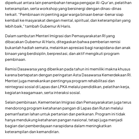
diperkuat antara lain penambahan tenaga pengajar Al-Qur’an, pelatihan
keterampilan, serta workshop yang bersinergi dengan dinas-dinas
terkait. “Pembinaan ini penting agar warga binaan benar-benar siap
kembali ke masyarakat dengan mental, spiritual, dan keterampilan yang
lebih baik,” tambah Gubernur Al Haris.
Dalam sambutan Menteri Imigrasi dan Pemasyarakatan RI yang
dibacakan Gubernur Al Haris, ditegaskan bahwa pemberian remisi
bukanlah hadiah semata, melainkan apresiasi bagi narapidana dan anak
binaan yang berdisiplin, berprestasi, dan aktif mengikuti program
pembinaan.
Remisi Dasawarsa yang diberikan pada tahun ini memiliki makna khusus
karena bertepatan dengan peringatan Asta Dasawarsa Kemerdekaan RI.
Menteri juga menekankan pentingnya program rehabilitasi dan
reintegrasi sosial di Lapas dan LPKA melalui pendidikan, pelatihan kerja,
kegiatan keagamaan, serta interaksi sosial.
Selain pembinaan, Kementerian Imigrasi dan Pemasyarakatan juga terus
mendorong program ketahanan pangan di Lapas dan Rutan melalui
pemanfaatan lahan untuk pertanian dan perikanan. Program ini tidak
hanya mendukung ketahanan pangan nasional, tetapi juga menjadi
bagian dari pemberdayaan narapidana dalam meningkatkan
keterampilan dan kemandirian.