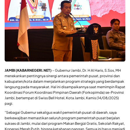
JAMBI (KABARNEGERI.NET)
– Gubernur Jambi, Dr. H Al Haris, S.Sos, MH
menekankan pentingnya sinergi antara pemerintah pusat, provinsi dan
kabupaten/kota dalam menjalankan program strategis yang berdampak
langsung pada masyarakat. Hal ini disampaikannya saat memimpin Rapat
Koordinasi Forum Koordinasi Pimpinan Daerah (Forkopimda) se-Provinsi
Jambi, bertempat di Swiss Bell Hotel, Kota Jambi, Kamis (14/08/2025)
pagi.
“Sebagai Gubernur sekaligus wakil pemerintah pusat di daerah, saya
berkewajiban memastikan seluruh program pemerintah pusat berjalan
sukses di Jambi, mulai dari program Makan Bergizi Gratis, Sekolah Rakyat,
Koperasi Merah Putih, hingga ketahanan pangan. Semua ini harus menjadi