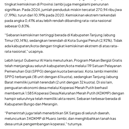
tingkat kemiskinan di Provinsi Jambi juga mengalami penurunan
signifikan. Pada 2024, jumlah penduduk miskin tercatat 270,94 ribu jiwa
(7,19%), turun dari 10,19% pada 2020. Kemiskinan ekstrem terkendali
pada angka 0,41% atau lebih rendah dibanding rata-rata nasional
sebesar 0,83%.
“Sebaran kemiskinan tertinggi berada di Kabupaten Tanjung Jabung
Timur (10,14%), sedangkan terendah di Kota Sungai Penuh (2,92%). Tidak
ada kabupaten/kota dengan tingkat kemiskinan ekstrem di atas rata-
rata nasional,” ucapnya.
Lebih lanjut Gubernur Al Haris menuturkan, Program Makan Bergizi Gratis
telah menjangkau seluruh kabupaten/kota melalui 119 Satuan Pelayanan
Pemenuhan Gizi (SPPG) dengan kuota bervariasi. Kota Jambi memiliki
SPPG terbanyak (18 unit dengan 61 kuota), sedangkan Tanjung Jabung
Barat memiliki jumlah terendah (2 unit dengan 32 kuota). Di sisi lain,
penguatan ekonomi desa melalui Koperasi Merah Putih berhasil
membentuk 1.585 Koperasi Desa/Kelurahan Merah Putih (KDKMP) dengan
hampir seluruhnya telah memiliki akta resmi. Sebaran terbesar berada di
Kabupaten Bungo dan Merangin.
“Pemerintah juga telah menerbitkan SK Satgas di seluruh daerah,
meluncurkan 3 KDKMP di Muaro Jambi, dan menghibahkan tanah kas
desa untuk pengembangan koperasi,” tuturnya.