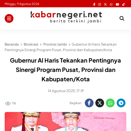
Skip
Minggu, 9 Agustus 2026
to
content
Beranda
Birokrasi
Provinsi Jambi
Gubernur Al Haris Tekankan
Pentingnya Sinergi Program Pusat, Provinsi dan Kabupaten/Kota
Gubernur Al Haris Tekankan Pentingnya
Sinergi Program Pusat, Provinsi dan
Kabupaten/Kota
14 Agustus 2025, 17:19
Bagikan:
118