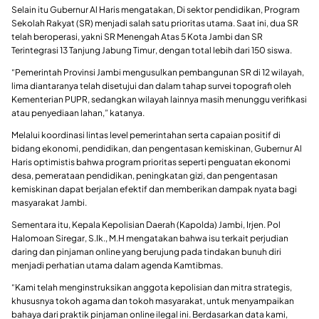
Selain itu Gubernur Al Haris mengatakan, Di sektor pendidikan, Program
Sekolah Rakyat (SR) menjadi salah satu prioritas utama. Saat ini, dua SR
telah beroperasi, yakni SR Menengah Atas 5 Kota Jambi dan SR
Terintegrasi 13 Tanjung Jabung Timur, dengan total lebih dari 150 siswa.
“Pemerintah Provinsi Jambi mengusulkan pembangunan SR di 12 wilayah,
lima diantaranya telah disetujui dan dalam tahap survei topografi oleh
Kementerian PUPR, sedangkan wilayah lainnya masih menunggu verifikasi
atau penyediaan lahan,” katanya.
Melalui koordinasi lintas level pemerintahan serta capaian positif di
bidang ekonomi, pendidikan, dan pengentasan kemiskinan, Gubernur Al
Haris optimistis bahwa program prioritas seperti penguatan ekonomi
desa, pemerataan pendidikan, peningkatan gizi, dan pengentasan
kemiskinan dapat berjalan efektif dan memberikan dampak nyata bagi
masyarakat Jambi.
Sementara itu, Kepala Kepolisian Daerah (Kapolda) Jambi, Irjen. Pol
Halomoan Siregar, S.Ik., M.H mengatakan bahwa isu terkait perjudian
daring dan pinjaman online yang berujung pada tindakan bunuh diri
menjadi perhatian utama dalam agenda Kamtibmas.
“Kami telah menginstruksikan anggota kepolisian dan mitra strategis,
khususnya tokoh agama dan tokoh masyarakat, untuk menyampaikan
bahaya dari praktik pinjaman online ilegal ini. Berdasarkan data kami,