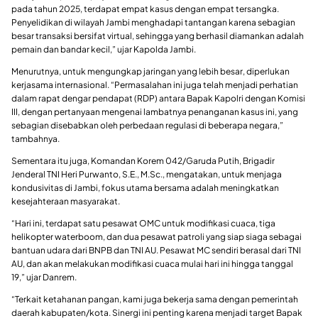
pada tahun 2025, terdapat empat kasus dengan empat tersangka.
Penyelidikan di wilayah Jambi menghadapi tantangan karena sebagian
besar transaksi bersifat virtual, sehingga yang berhasil diamankan adalah
pemain dan bandar kecil,” ujar Kapolda Jambi.
Menurutnya, untuk mengungkap jaringan yang lebih besar, diperlukan
kerjasama internasional. “Permasalahan ini juga telah menjadi perhatian
dalam rapat dengar pendapat (RDP) antara Bapak Kapolri dengan Komisi
III, dengan pertanyaan mengenai lambatnya penanganan kasus ini, yang
sebagian disebabkan oleh perbedaan regulasi di beberapa negara,”
tambahnya.
Sementara itu juga, Komandan Korem 042/Garuda Putih, Brigadir
Jenderal TNI Heri Purwanto, S.E., M.Sc., mengatakan, untuk menjaga
kondusivitas di Jambi, fokus utama bersama adalah meningkatkan
kesejahteraan masyarakat.
“Hari ini, terdapat satu pesawat OMC untuk modifikasi cuaca, tiga
helikopter waterboom, dan dua pesawat patroli yang siap siaga sebagai
bantuan udara dari BNPB dan TNI AU. Pesawat MC sendiri berasal dari TNI
AU, dan akan melakukan modifikasi cuaca mulai hari ini hingga tanggal
19,” ujar Danrem.
“Terkait ketahanan pangan, kami juga bekerja sama dengan pemerintah
daerah kabupaten/kota. Sinergi ini penting karena menjadi target Bapak