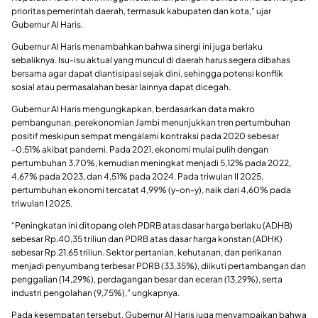
prioritas pemerintah daerah, termasuk kabupaten dan kota,” ujar
Gubernur Al Haris.
Gubernur Al Haris menambahkan bahwa sinergi ini juga berlaku
sebaliknya. Isu-isu aktual yang muncul di daerah harus segera dibahas
bersama agar dapat diantisipasi sejak dini, sehingga potensi konflik
sosial atau permasalahan besar lainnya dapat dicegah.
Gubernur Al Haris mengungkapkan, berdasarkan data makro
pembangunan, perekonomian Jambi menunjukkan tren pertumbuhan
positif meskipun sempat mengalami kontraksi pada 2020 sebesar
-0,51% akibat pandemi. Pada 2021, ekonomi mulai pulih dengan
pertumbuhan 3,70%, kemudian meningkat menjadi 5,12% pada 2022,
4,67% pada 2023, dan 4,51% pada 2024. Pada triwulan II 2025,
pertumbuhan ekonomi tercatat 4,99% (y-on-y), naik dari 4,60% pada
triwulan I 2025.
“Peningkatan ini ditopang oleh PDRB atas dasar harga berlaku (ADHB)
sebesar Rp.40,35 triliun dan PDRB atas dasar harga konstan (ADHK)
sebesar Rp.21,65 triliun. Sektor pertanian, kehutanan, dan perikanan
menjadi penyumbang terbesar PDRB (33,35%), diikuti pertambangan dan
penggalian (14,29%), perdagangan besar dan eceran (13,29%), serta
industri pengolahan (9,75%),” ungkapnya.
Pada kesempatan tersebut, Gubernur Al Haris juga menyampaikan bahwa