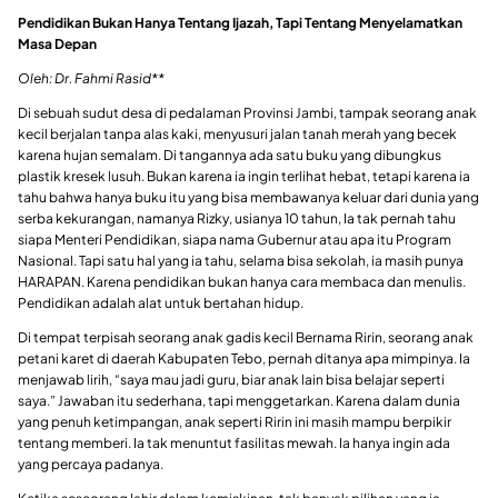
Pendidikan Bukan Hanya Tentang Ijazah, Tapi Tentang Menyelamatkan
Masa Depan
Oleh: Dr. Fahmi Rasid**
Di sebuah sudut desa di pedalaman Provinsi Jambi, tampak seorang anak
kecil berjalan tanpa alas kaki, menyusuri jalan tanah merah yang becek
karena hujan semalam. Di tangannya ada satu buku yang dibungkus
plastik kresek lusuh. Bukan karena ia ingin terlihat hebat, tetapi karena ia
tahu bahwa hanya buku itu yang bisa membawanya keluar dari dunia yang
serba kekurangan, namanya Rizky, usianya 10 tahun, Ia tak pernah tahu
siapa Menteri Pendidikan, siapa nama Gubernur atau apa itu Program
Nasional. Tapi satu hal yang ia tahu, selama bisa sekolah, ia masih punya
HARAPAN. Karena pendidikan bukan hanya cara membaca dan menulis.
Pendidikan adalah alat untuk bertahan hidup.
Di tempat terpisah seorang anak gadis kecil Bernama Ririn, seorang anak
petani karet di daerah Kabupaten Tebo, pernah ditanya apa mimpinya. Ia
menjawab lirih, “saya mau jadi guru, biar anak lain bisa belajar seperti
saya.” Jawaban itu sederhana, tapi menggetarkan. Karena dalam dunia
yang penuh ketimpangan, anak seperti Ririn ini masih mampu berpikir
tentang memberi. Ia tak menuntut fasilitas mewah. Ia hanya ingin ada
yang percaya padanya.