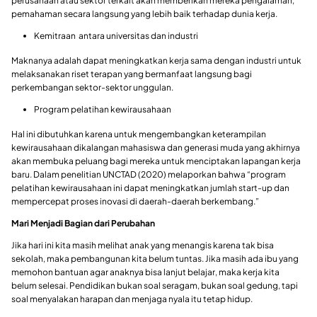
perusahaan atau sektor terkait akan memberikan mereka pengalaman,
pemahaman secara langsung yang lebih baik terhadap dunia kerja.
Kemitraan antara universitas dan industri
Maknanya adalah dapat meningkatkan kerja sama dengan industri untuk
melaksanakan riset terapan yang bermanfaat langsung bagi
perkembangan sektor-sektor unggulan.
Program pelatihan kewirausahaan
Hal ini dibutuhkan karena untuk mengembangkan keterampilan
kewirausahaan dikalangan mahasiswa dan generasi muda yang akhirnya
akan membuka peluang bagi mereka untuk menciptakan lapangan kerja
baru. Dalam penelitian UNCTAD (2020) melaporkan bahwa “program
pelatihan kewirausahaan ini dapat meningkatkan jumlah start-up dan
mempercepat proses inovasi di daerah-daerah berkembang.”
Mari Menjadi Bagian dari Perubahan
Jika hari ini kita masih melihat anak yang menangis karena tak bisa
sekolah, maka pembangunan kita belum tuntas. Jika masih ada ibu yang
memohon bantuan agar anaknya bisa lanjut belajar, maka kerja kita
belum selesai. Pendidikan bukan soal seragam, bukan soal gedung, tapi
soal menyalakan harapan dan menjaga nyala itu tetap hidup.