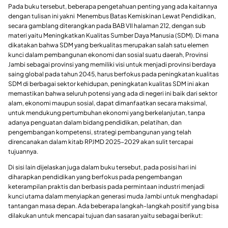
Pada buku tersebut, beberapa pengetahuan penting yang ada kaitannya
dengan tulisan ini yakni Menembus Batas Kemiskinan Lewat Pendidikan,
secara gamblang diterangkan pada BAB VII halaman 212, dengan sub
materi yaitu Meningkatkan Kualitas Sumber Daya Manusia (SDM). Di mana
dikatakan bahwa SDM yang berkualitas merupakan salah satu elemen
kunci dalam pembangunan ekonomi dan sosial suatu daerah, Provinsi
Jambi sebagai provinsi yang memiliki visi untuk menjadi provinsi berdaya
saing global pada tahun 2045, harus berfokus pada peningkatan kualitas
SDM di berbagai sektor kehidupan, peningkatan kualitas SDM ini akan
memastikan bahwa seluruh potensi yang ada di negeri ini baik dari sektor
alam, ekonomi maupun sosial, dapat dimanfaatkan secara maksimal,
untuk mendukung pertumbuhan ekonomi yang berkelanjutan, tanpa
adanya penguatan dalam bidang pendidikan, pelatihan, dan
pengembangan kompetensi, strategi pembangunan yang telah
direncanakan dalam kitab RPJMD 2025-2029 akan sulit tercapai
tujuannya.
Di sisi lain dijelaskan juga dalam buku tersebut, pada posisi hari ini
diharapkan pendidikan yang berfokus pada pengembangan
keterampilan praktis dan berbasis pada permintaan industri menjadi
kunci utama dalam menyiapkan generasi muda Jambi untuk menghadapi
tantangan masa depan. Ada beberapa langkah-langkah positif yang bisa
dilakukan untuk mencapai tujuan dan sasaran yaitu sebagai berikut: