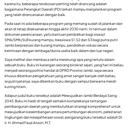
karena itu, beberapa terobosan penting telah dirancang adalah
bagaimana Perangkat Daerah (PD) terkait mampu menjalankan program
yang telah direncanakan dengan baik.
Pada saat ini ada beberapa program yang memang sudah di jalankan dan
akan di tetap dilaksanakan hingga akhir 2030 nanti, ini termuat dalam
dokumen perencanaan, yaitu bantuan pendidikan bagi siswa/i
SMA/SMK/SLB kurang mampu, beasiswa S1 ,S2 dan S3 bagi putra putri
Jambi berprestasi dan kurang mampu, pendidikan vokasi secara
kemitraan dengan lembaga/dunia usaha baik dalam dan luar negeri.
Saya melihat dan membaca serta merenungi apa yang tertulis dalam
sebuah buku. Buku ini karangan seorang birokrat sejati, yang hari ini beliau
menjadi seorang politisi handal di DPRD Provinsi Jambi, saya secara
khusus diberikan pengetahuan yang amat sangat banyak oleh beliau,
wujud nyatanya, saya diberikan buku dengan sampul berwarna merah
kuning hitam.
Adapun judul buku tersebut adalah Mewujudkan Jambi Berdaya Saing
2045. Buku ini hadir di tengah semakin kompleksnya tantangan
pembangunan daerah yang membutuhkan strategi komprehensif untuk
mewujudkan keseimbangan antara pertumbungan ekonomi, pelestarian
lingkungan dan kesejahteraan sosial, pengarang buku tersebut adalah Dr.
Ir. H. Ahmad Fauzi Ansori, M.T.