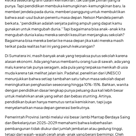
Ketika seseorang lahir dalam kemiskinan, tak banyak pilihan yang ia
punya. Tapi pendidikan membuka kemungkinan-kemungkinan baru. Ia
memberi jendela pada dunia, memberi panggung untuk membuktikan
bahwa asal-usul bukan penentu masa depan. Nelson Mandela pernah
berkata, “pendidikan adalah senjata paling ampuh yang dapat kamu
gunakan untuk mengubah dunia.” Tapi bagaimana bisa anak-anak kita
mengubah dunia kalau mereka sendiri kesulitan menjangkau sekolah?
Bagaimana bisa mereka berlari ke masa depan jika kaki mereka masih
terikat pada realitas hari ini yang penuh kekurangan?
Di Sumatera ini, masih banyak anak yang terpaksa putus sekolah karena
alasan ekonomi. Ada yang harus membantu orang tua di sawah, ada yang
malu karena tak punya seragam, ada pula yang terpaksa menikah di usia
muda karena tak melihat jalan lain. Padahal, penelitian dari UNESCO
menunjukkan bahwa setiap tambahan satu tahun masa sekolah dapat
meningkatkan penghasilan seseorang hingga 10%-15%. Bahkan, wanita
dengan pendidikan dasar lengkap punya peluang dua kali lebih besar
untuk melahirkan anak yang sehat dan bebas stunting. Artinya,
pendidikan bukan hanya memutus rantai kemiskinan, tapi juga
menyelamatkan masa depan generasi berikutnya.
Pemerintah Provinsi Jambi melalui visi besar Jambi Mantap Berdaya Saing
dan Berkelanjutan 2025-2029 memahami bahwa keberhasilan
pembangunan tidak diukur dari jumlah jembatan atau gedung tinggi,
tetapi dari wajah-wajah cerah anak-anak yang berani bermimpi. Oleh