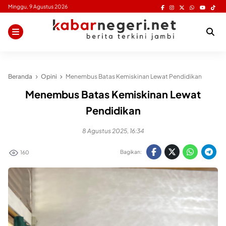
Skip
Minggu, 9 Agustus 2026
to
content
Beranda
Opini
Menembus Batas Kemiskinan Lewat Pendidikan
Menembus Batas Kemiskinan Lewat
Pendidikan
8 Agustus 2025, 16:34
Bagikan:
160