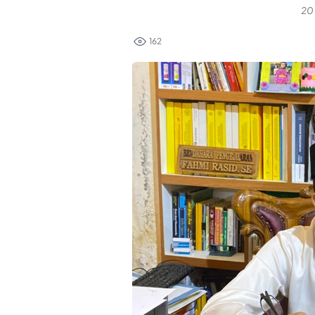
20
162