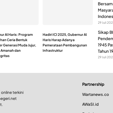
Bersama
Masyara
Indones
29 Juli 20
Sikap B
ur Al Haris: Program
Hadiri ICI 2025, Gubernur Al
Pendem
an Ceria Bentuk
Haris Harap Adanya
1945 Pa
er Generasi Muda Jujur,
Pemerataan Pembangunan
, Amanah dan
Infrastruktur
Tahun 1
gritas
29 Juli 20
Partnership
online terkini
Wartanews.co
egeri.net
AWaSI.id
t.