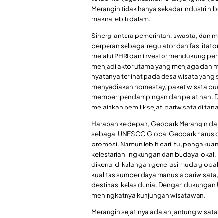
Merangin tidak hanya sekadar industri hi
makna lebih dalam.
Sinergi antara pemerintah, swasta, dan m
berperan sebagai regulator dan fasilitat
melalui PHRI dan investor mendukung pem
menjadi aktor utama yang menjaga dan m
nyatanya terlihat pada desa wisata yan
menyediakan homestay, paket wisata buda
memberi pendampingan dan pelatihan. D
melainkan pemilik sejati pariwisata di tan
Harapan ke depan, Geopark Merangin dap
sebagai UNESCO Global Geopark harus d
promosi. Namun lebih dari itu, pengakuan
kelestarian lingkungan dan budaya lokal.
dikenal di kalangan generasi muda globa
kualitas sumber daya manusia pariwisat
destinasi kelas dunia. Dengan dukungan 
meningkatnya kunjungan wisatawan.
Merangin sejatinya adalah jantung wisat