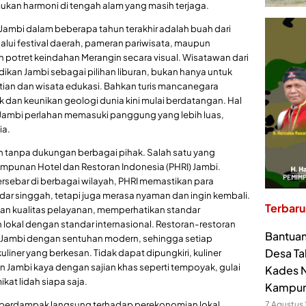
an harmoni di tengah alam yang masih terjaga.
Jambi dalam beberapa tahun terakhir adalah buah dari
alui festival daerah, pameran pariwisata, maupun
 potret keindahan Merangin secara visual. Wisatawan dari
ikan Jambi sebagai pilihan liburan, bukan hanya untuk
litian dan wisata edukasi. Bahkan turis mancanegara
 dan keunikan geologi dunia kini mulai berdatangan. Hal
a Jambi perlahan memasuki panggung yang lebih luas,
ia.
alan tanpa dukungan berbagai pihak. Salah satu yang
mpunan Hotel dan Restoran Indonesia (PHRI) Jambi.
tersebar di berbagai wilayah, PHRI memastikan para
ar singgah, tetapi juga merasa nyaman dan ingin kembali.
Terbaru
an kualitas pelayanan, memperhatikan standar
okal dengan standar internasional. Restoran-restoran
Bantuan
 Jambi dengan sentuhan modern, sehingga setiap
Desa Ta
ner yang berkesan. Tidak dapat dipungkiri, kuliner
an Jambi kaya dengan sajian khas seperti tempoyak, gulai
Kades N
kat lidah siapa saja.
Kampu
 berdampak langsung terhadap perekonomian lokal,
7 Agustus