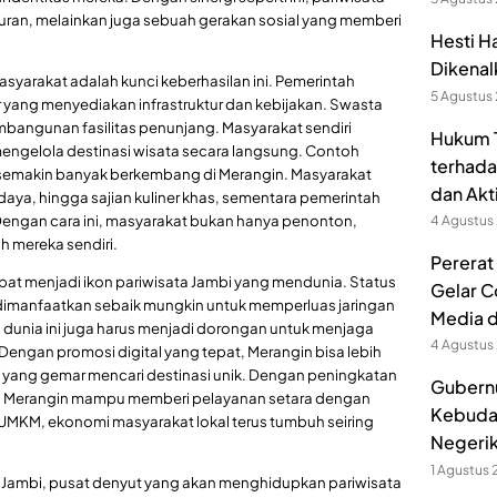
buran, melainkan juga sebuah gerakan sosial yang memberi
Hesti H
Dikenal
asyarakat adalah kunci keberhasilan ini. Pemerintah
5 Agustus
or yang menyediakan infrastruktur dan kebijakan. Swasta
bangunan fasilitas penunjang. Masyarakat sendiri
Hukum T
engelola destinasi wisata secara langsung. Contoh
terhada
g semakin banyak berkembang di Merangin. Masyarakat
dan Akt
ya, hingga sajian kuliner khas, sementara pemerintah
engan cara ini, masyarakat bukan hanya penonton,
4 Agustus
ah mereka sendiri.
Pererat
at menjadi ikon pariwisata Jambi yang mendunia. Status
Gelar C
imanfaatkan sebaik mungkin untuk memperluas jaringan
Media 
 dunia ini juga harus menjadi dorongan untuk menjaga
4 Agustus
 Dengan promosi digital yang tepat, Merangin bisa lebih
l yang gemar mencari destinasi unik. Dengan peningkatan
Gubernu
a, Merangin mampu memberi pelayanan setara dengan
Kebuda
UMKM, ekonomi masyarakat lokal terus tumbuh seiring
Negerik
1 Agustus
a Jambi, pusat denyut yang akan menghidupkan pariwisata