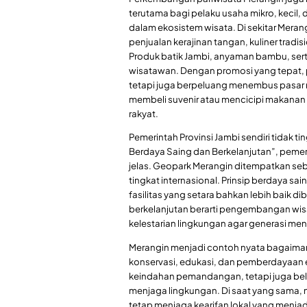
terutama bagi pelaku usaha mikro, keci
dalam ekosistem wisata. Di sekitar Mera
penjualan kerajinan tangan, kuliner tradi
Produk batik Jambi, anyaman bambu, sert
wisatawan. Dengan promosi yang tepat, pr
tetapi juga berpeluang menembus pasar n
membeli suvenir atau mencicipi makanan 
rakyat.
Pemerintah Provinsi Jambi sendiri tidak t
Berdaya Saing dan Berkelanjutan”, pem
jelas. Geopark Merangin ditempatkan seba
tingkat internasional. Prinsip berdaya s
fasilitas yang setara bahkan lebih baik di
berkelanjutan berarti pengembangan wis
kelestarian lingkungan agar generasi me
Merangin menjadi contoh nyata bagaiman
konservasi, edukasi, dan pemberdayaan
keindahan pemandangan, tetapi juga bela
menjaga lingkungan. Di saat yang sama
tetap menjaga kearifan lokal yang menjadi