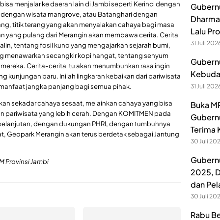
ta bisa menjalar ke daerah lain di Jambi seperti Kerinci dengan
Gubernu
 dengan wisata mangrove, atau Batanghari dengan
Dharmak
ang, titik terang yang akan menyalakan cahaya bagi masa
Lalu Pr
n yang pulang dari Merangin akan membawa cerita. Cerita
31 Juli 202
lin, tentang fosil kuno yang mengajarkan sejarah bumi,
g menawarkan secangkir kopi hangat, tentang senyum
Gubernu
reka. Cerita-cerita itu akan menumbuhkan rasa ingin
Kebuday
g kunjungan baru. Inilah lingkaran kebaikan dari pariwisata
n manfaat jangka panjang bagi semua pihak.
31 Juli 202
ukan sekadar cahaya sesaat, melainkan cahaya yang bisa
Buka MP
n pariwisata yang lebih cerah. Dengan KOMITMEN pada
Gubernu
rkelanjutan, dengan dukungan PHRI, dengan tumbuhnya
Terima 
t, Geopark Merangin akan terus berdetak sebagai Jantung
30 Juli 20
Gubernu
M Provinsi Jambi
2025, D
dan Pel
30 Juli 20
Rabu Be