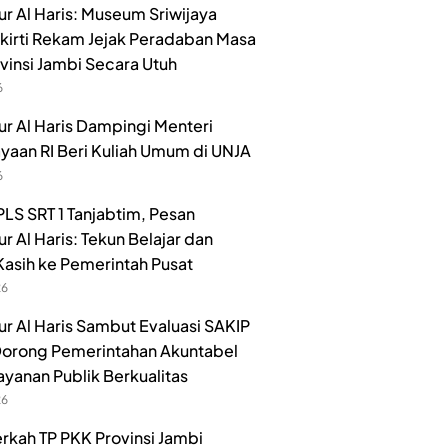
r Al Haris: Museum Sriwijaya
irti Rekam Jejak Peradaban Masa
ovinsi Jambi Secara Utuh
6
r Al Haris Dampingi Menteri
aan RI Beri Kuliah Umum di UNJA
6
LS SRT 1 Tanjabtim, Pesan
r Al Haris: Tekun Belajar dan
Kasih ke Pemerintah Pusat
26
r Al Haris Sambut Evaluasi SAKIP
orong Pemerintahan Akuntabel
ayanan Publik Berkualitas
26
rkah TP PKK Provinsi Jambi