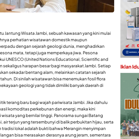
u Jantung Wisata Jambi, sebuah kawasan yang kini mulai
uhnya perhatian wisatawan domestik maupun
 berpadu dengan sejarah geologi dunia, menghadirkan
esona mata, tetapi juga memperkaya jiwa. Pesona
ui UNESCO (United Nations Educational, Scientific and
n sekaligus harapan besar bagi masyarakat Jambi. Setiap
Iklan Id
bukan sekadar bentang alam, melainkan catatan sejarah
tahun. Di sinilah wisatawan bisa menemukan fosil flora
 kekayaan geologi yang tidak dimiliki banyak daerah di
k terang baru bagi wajah pariwisata Jambi. Jika dahulu
hasil komoditas perkebunan dan energi, maka kini
i wisata yang bernilai tinggi. Panorama sungai Batang
air terjun yang tersembunyi di balik perbukitan hijau, serta
radisi lokal adalah bukti bahwa Merangin menyimpan
ualangan bisa merasakan derasnya arung jeram, sementara