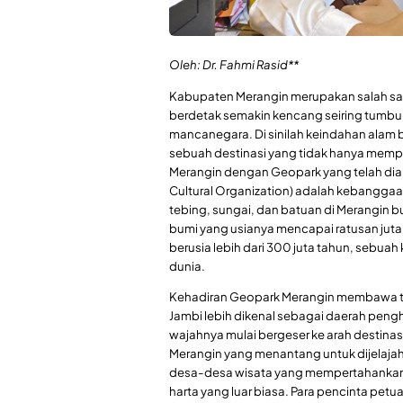
Oleh: Dr. Fahmi Rasid**
Kabupaten Merangin merupakan salah sat
berdetak semakin kencang seiring tumb
mancanegara. Di sinilah keindahan alam
sebuah destinasi yang tidak hanya memp
Merangin dengan Geopark yang telah diak
Cultural Organization) adalah kebanggaa
tebing, sungai, dan batuan di Merangin 
bumi yang usianya mencapai ratusan juta 
berusia lebih dari 300 juta tahun, sebuah
dunia.
Kehadiran Geopark Merangin membawa titi
Jambi lebih dikenal sebagai daerah peng
wajahnya mulai bergeser ke arah destinas
Merangin yang menantang untuk dijelajahi, 
desa-desa wisata yang mempertahankan t
harta yang luar biasa. Para pencinta pet