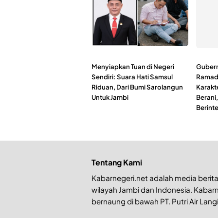
Menyiapkan Tuan di Negeri
Gubern
Sendiri: Suara Hati Samsul
Ramadh
Riduan, Dari Bumi Sarolangun
Karakt
Untuk Jambi
Berani
Berinte
Tentang Kami
Kabarnegeri.net adalah media berita 
wilayah Jambi dan Indonesia. Kabarn
bernaung di bawah PT. Putri Air Langi