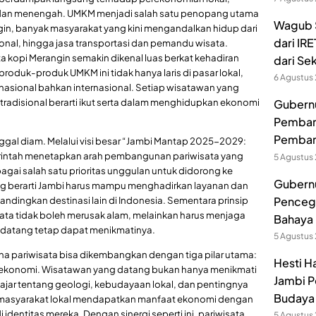
l, dan menengah. UMKM menjadi salah satu penopang utama
Wagub S
ngin, banyak masyarakat yang kini mengandalkan hidup dari
dari IR
sional, hingga jasa transportasi dan pemandu wisata.
a kopi Merangin semakin dikenal luas berkat kehadiran
dari Se
oduk-produk UMKM ini tidak hanya laris di pasar lokal,
6 Agustus
asional bahkan internasional. Setiap wisatawan yang
tradisional berarti ikut serta dalam menghidupkan ekonomi
Gubernur
Pembang
Pemban
inggal diam. Melalui visi besar “Jambi Mantap 2025-2029:
erintah menetapkan arah pembangunan pariwisata yang
5 Agustus
gai salah satu prioritas unggulan untuk didorong ke
Gubernu
aing berarti Jambi harus mampu menghadirkan layanan dan
Pencega
bandingkan destinasi lain di Indonesia. Sementara prinsip
ata tidak boleh merusak alam, melainkan harus menjaga
Bahaya 
ndatang tetap dapat menikmatinya.
5 Agustus
a pariwisata bisa dikembangkan dengan tiga pilar utama:
Hesti H
 ekonomi. Wisatawan yang datang bukan hanya menikmati
Jambi P
jar tentang geologi, kebudayaan lokal, dan pentingnya
Budaya 
, masyarakat lokal mendapatkan manfaat ekonomi dengan
 identitas mereka. Dengan sinergi seperti ini, pariwisata
5 Agustus