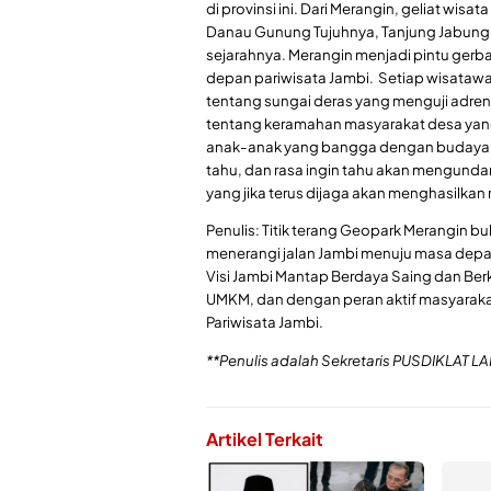
di provinsi ini. Dari Merangin, geliat wisa
Danau Gunung Tujuhnya, Tanjung Jabung
sejarahnya. Merangin menjadi pintu gerb
depan pariwisata Jambi. Setiap wisatawa
tentang sungai deras yang menguji adrena
tentang keramahan masyarakat desa yan
anak-anak yang bangga dengan budaya me
tahu, dan rasa ingin tahu akan mengundan
yang jika terus dijaga akan menghasilka
Penulis: Titik terang Geopark Merangin b
menerangi jalan Jambi menuju masa depa
Visi Jambi Mantap Berdaya Saing dan Be
UMKM, dan dengan peran aktif masyaraka
Pariwisata Jambi.
**Penulis adalah Sekretaris PUSDIKLAT LA
Artikel Terkait