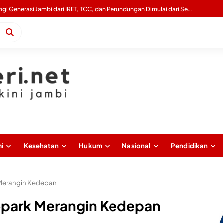
Gubernur Al Haris Tinjau Lokasi Pembangunan Sekolah Rakyat dan Lokasi Pembangunan BTN Bungo Green City
i
Kesehatan
Hukum
Nasional
Pendidikan
 Merangin Kedepan
eopark Merangin Kedepan