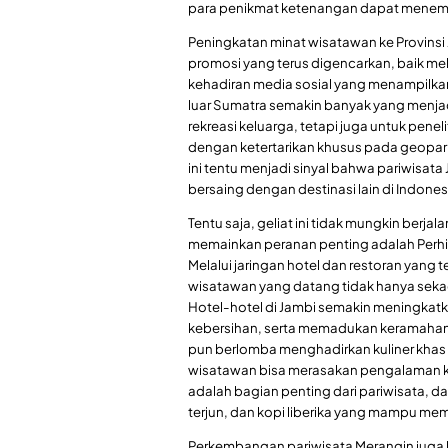
para penikmat ketenangan dapat menemuk
Peningkatan minat wisatawan ke Provinsi 
promosi yang terus digencarkan, baik mel
kehadiran media sosial yang menampilkan
luar Sumatra semakin banyak yang menjad
rekreasi keluarga, tetapi juga untuk pene
dengan ketertarikan khusus pada geopark
ini tentu menjadi sinyal bahwa pariwisat
bersaing dengan destinasi lain di Indones
Tentu saja, geliat ini tidak mungkin berj
memainkan peranan penting adalah Perhi
Melalui jaringan hotel dan restoran yang 
wisatawan yang datang tidak hanya sekad
Hotel-hotel di Jambi semakin meningkatk
kebersihan, serta memadukan keramahan l
pun berlomba menghadirkan kuliner khas
wisatawan bisa merasakan pengalaman kuli
adalah bagian penting dari pariwisata, d
terjun, dan kopi liberika yang mampu memi
Perkembangan pariwisata Merangin juga