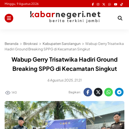
Skip
Minggu, 9 Agustus 2026
to
content
Beranda
Birokrasi
Kabupaten Sarolangun
Wabup Gerry Trisatwika
Hadiri Ground Breaking SPPG di Kecamatan Singkut
Wabup Gerry Trisatwika Hadiri Ground
Breaking SPPG di Kecamatan Singkut
6 Agustus 2025, 21:21
Bagikan:
140