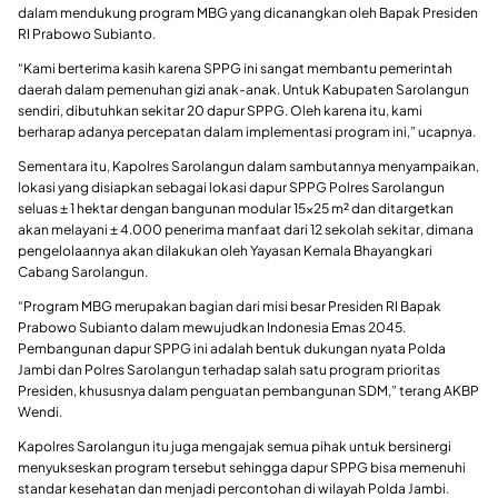
dalam mendukung program MBG yang dicanangkan oleh Bapak Presiden
RI Prabowo Subianto.
“Kami berterima kasih karena SPPG ini sangat membantu pemerintah
daerah dalam pemenuhan gizi anak-anak. Untuk Kabupaten Sarolangun
sendiri, dibutuhkan sekitar 20 dapur SPPG. Oleh karena itu, kami
berharap adanya percepatan dalam implementasi program ini,” ucapnya.
Sementara itu, Kapolres Sarolangun dalam sambutannya menyampaikan,
lokasi yang disiapkan sebagai lokasi dapur SPPG Polres Sarolangun
seluas ± 1 hektar dengan bangunan modular 15×25 m² dan ditargetkan
akan melayani ± 4.000 penerima manfaat dari 12 sekolah sekitar, dimana
pengelolaannya akan dilakukan oleh Yayasan Kemala Bhayangkari
Cabang Sarolangun.
“Program MBG merupakan bagian dari misi besar Presiden RI Bapak
Prabowo Subianto dalam mewujudkan Indonesia Emas 2045.
Pembangunan dapur SPPG ini adalah bentuk dukungan nyata Polda
Jambi dan Polres Sarolangun terhadap salah satu program prioritas
Presiden, khususnya dalam penguatan pembangunan SDM,” terang AKBP
Wendi.
Kapolres Sarolangun itu juga mengajak semua pihak untuk bersinergi
menyukseskan program tersebut sehingga dapur SPPG bisa memenuhi
standar kesehatan dan menjadi percontohan di wilayah Polda Jambi.