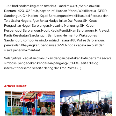
Turut hadir dalam kegiatan tersebut, Dandim 0420/Sarko diwakili
Danramil 420-02 Pauh, Kapten Inf. Husnan Efendi, Wakil Ketua I DPRD
Sarolangun, Cik Marleni, Kajari Sarolangun diwakili Kasubsi Perdata dan
Tata Usaha Negara, Ajun Jaksa Madya Julian Dwi Putra, SH, Ketua
Pengadilan Negeri Sarolangun, Novarina Manurung, SH, Kaban
Kesbangpol Sarolangun, Hudri, Kadis Pendidikan Sarolangun, H. Arsyad,
Kadis Kesehatan Sarolangun, Bambang Hermanto, Wakapolres
Sarolangun, Kompol Aswindo Indriadi, jajaran PJU Polres Sarolangun,
perwakilan Bhayangkari, pengawas SPPI, hingga kepala sekolah dan
siswa penerima manfaat.
Selanjutnya, kegiatan dilanjutkan dengan peletakan batu pertama secara
simbolis, pengecekan kendaraan pengangkut MBG, serta dialog
interaktif bersama peserta daring dari lima Polres. (F)
Artikel Terkait