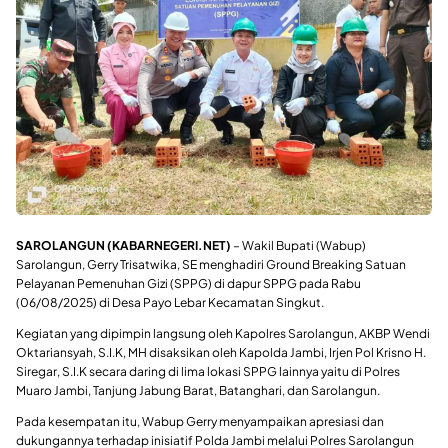
SAROLANGUN (KABARNEGERI.NET)
– Wakil Bupati (Wabup)
Sarolangun, Gerry Trisatwika, SE menghadiri Ground Breaking Satuan
Pelayanan Pemenuhan Gizi (SPPG) di dapur SPPG pada Rabu
(06/08/2025) di Desa Payo Lebar Kecamatan Singkut.
Kegiatan yang dipimpin langsung oleh Kapolres Sarolangun, AKBP Wendi
Oktariansyah, S.I.K, MH disaksikan oleh Kapolda Jambi, Irjen Pol Krisno H.
Siregar, S.I.K secara daring di lima lokasi SPPG lainnya yaitu di Polres
Muaro Jambi, Tanjung Jabung Barat, Batanghari, dan Sarolangun.
Pada kesempatan itu, Wabup Gerry menyampaikan apresiasi dan
dukungannya terhadap inisiatif Polda Jambi melalui Polres Sarolangun