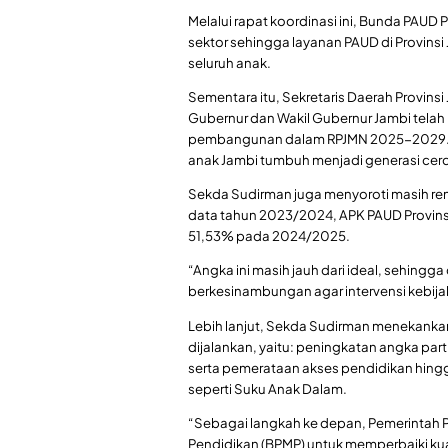
Melalui rapat koordinasi ini, Bunda PAUD Pr
sektor sehingga layanan PAUD di Provinsi 
seluruh anak.
Sementara itu, Sekretaris Daerah Provins
Gubernur dan Wakil Gubernur Jambi telah
pembangunan dalam RPJMN 2025-2029. Me
anak Jambi tumbuh menjadi generasi cerda
Sekda Sudirman juga menyoroti masih ren
data tahun 2023/2024, APK PAUD Provin
51,53% pada 2024/2025.
“Angka ini masih jauh dari ideal, sehingg
berkesinambungan agar intervensi kebija
Lebih lanjut, Sekda Sudirman menekanka
dijalankan, yaitu: peningkatan angka par
serta pemerataan akses pendidikan hingg
seperti Suku Anak Dalam.
“Sebagai langkah ke depan, Pemerintah 
Pendidikan (BPMP) untuk memperbaiki kua