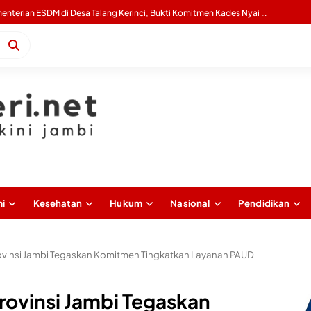
Wagub Sani: Bentengi Generasi Jambi dari IRET, TCC, dan Perundungan Dimulai dari Sekolah
i
Kesehatan
Hukum
Nasional
Pendidikan
vinsi Jambi Tegaskan Komitmen Tingkatkan Layanan PAUD
ovinsi Jambi Tegaskan