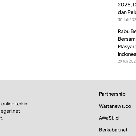
2025, D
dan Pel
30 Juli 20
Rabu Be
Bersama
Masyara
Indones
29 Juli 20
Partnership
online terkini
Wartanews.co
egeri.net
AWaSI.id
t.
Berkabar.net