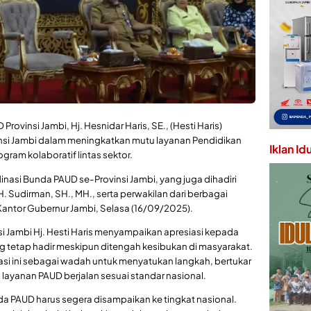
Provinsi Jambi, Hj. Hesnidar Haris, SE., (Hesti Haris)
si Jambi dalam meningkatkan mutu layanan Pendidikan
Iklan Id
gram kolaboratif lintas sektor.
nasi Bunda PAUD se-Provinsi Jambi, yang juga dihadiri
 H. Sudirman, SH., MH., serta perwakilan dari berbagai
 Kantor Gubernur Jambi, Selasa (16/09/2025).
 Jambi Hj. Hesti Haris menyampaikan apresiasi kepada
 tetap hadir meskipun ditengah kesibukan di masyarakat.
si ini sebagai wadah untuk menyatukan langkah, bertukar
layanan PAUD berjalan sesuai standar nasional.
da PAUD harus segera disampaikan ke tingkat nasional.