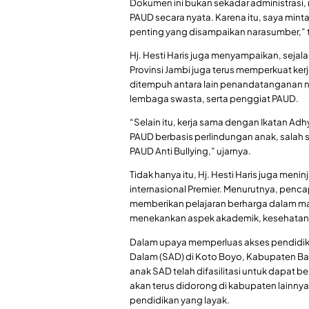
Dokumen ini bukan sekadar administrasi,
PAUD secara nyata. Karena itu, saya min
penting yang disampaikan narasumber,” te
Hj. Hesti Haris juga menyampaikan, seja
Provinsi Jambi juga terus memperkuat ker
ditempuh antara lain penandatanganan 
lembaga swasta, serta penggiat PAUD.
“Selain itu, kerja sama dengan Ikatan A
PAUD berbasis perlindungan anak, salah
PAUD Anti Bullying,” ujarnya.
Tidak hanya itu, Hj. Hesti Haris juga men
internasional Premier. Menurutnya, penca
memberikan pelajaran berharga dalam ma
menekankan aspek akademik, kesehatan, s
Dalam upaya memperluas akses pendidikan
Dalam (SAD) di Koto Boyo, Kabupaten Bat
anak SAD telah difasilitasi untuk dapat
akan terus didorong di kabupaten lainnya
pendidikan yang layak.