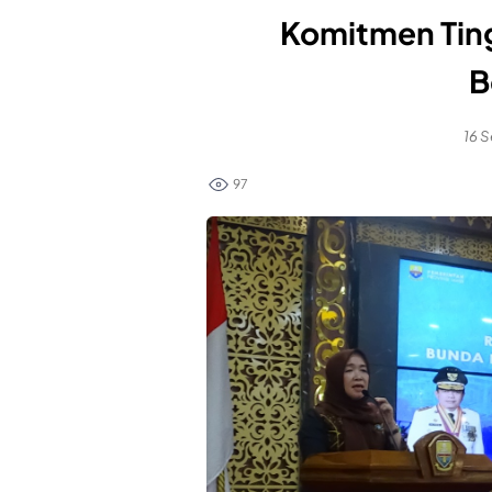
Komitmen Tin
B
16 
97