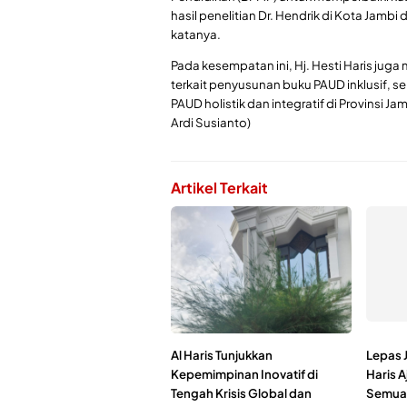
hasil penelitian Dr. Hendrik di Kota Jam
katanya.
Pada kesempatan ini, Hj. Hesti Haris ju
terkait penyusunan buku PAUD inklusif,
PAUD holistik dan integratif di Provinsi 
Ardi Susianto)
Artikel Terkait
Al Haris Tunjukkan
Lepas J
Kepemimpinan Inovatif di
Haris A
Tengah Krisis Global dan
Semua 