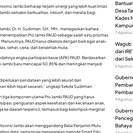
Bantuan
ovinsi Jambi berharap terjalin sinergi yang lebih kuat lintas
Desa Ta
Jambi semakin berkualitas, inklusif, dan merata bagi
Kades N
Kampu
i Jambi, Dr. H. Sudirman, SH., MH., menegaskan bahwa
7 Agustus
 menempatkan Pro Jambi PAUD sebagai salah satu prioritas
nurutnya, PAUD harus dikelola dengan baik agar anak-
Wagub S
s, sehat, ceria, dan berakhlak mulia.
dari IR
dahnya angka partisipasi kasar (APK) PAUD. Berdasarkan
dari Se
si Jambi baru mencapai 50,85% dan meningkat menjadi
6 Agustus
Gubernur
a diperlukan pendataan yang lebih akurat dan
Pembang
kan lebih tepat sasaran,” ungkap Sekda Sudirman.
Pemban
n tiga komponen utama Pro Jambi PAUD yang harus
5 Agustus
tisipasi, penguatan aspek kesehatan dan keceriaan anak,
a ke daerah terpencil, termasuk bagi kelompok marginal
Gubernu
Pencega
Bahaya 
Provinsi Jambi akan menggandeng Balai Penjamin Mutu
litas data, serta mulai menerapkan metode Smart Edu
5 Agustus