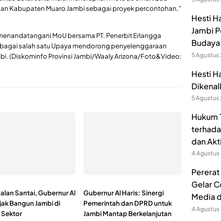
bi dan Kabupaten Muaro Jambi sebagai proyek percontohan,”
Hesti H
Jambi P
ga menandatangani MoU bersama PT. Penerbit Erlangga
Budaya 
 sebagai salah satu Upaya mendorong penyelenggaraan
5 Agustus
Jambi. (Diskominfo Provinsi Jambi/Waaly Arizona/Foto&Video:
Hesti H
Dikenal
5 Agustus
Hukum T
terhada
dan Akt
4 Agustus
Pererat
Gelar C
alan Santai, Gubernur Al
Gubernur Al Haris: Sinergi
Media 
jak Bangun Jambi di
Pemerintah dan DPRD untuk
4 Agustus
Sektor
Jambi Mantap Berkelanjutan