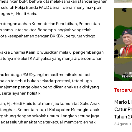
 melainkan bukti bahwa kita melaksanakan standar layanan
ta seluruh Pokja Bunda PAUD benar-benar menyimak poin
gas Hj. Hesti Haris.
lan dengan arahan Kementerian Pendidikan, Pemerintah
ja sama lintas sektor. Beberapa langkah yang telah
nota kesepahaman dengan BKKBN, perguruan tinggi,
dhyaksa Dharma Karini diwujudkan melalui pengembangan
 satunya melalui TK Adhyaksa yang menjadi percontohan
injau lembaga PAUD yang berhasil meraih akreditasi
paian tersebut bukan sekadar prestasi, tetapi juga
najemen pengelolaan pendidikan anak usia dini yang
Terbaru
erta layanan holistik.
Mario L
, Hj. Hesti Haris turut meninjau komunitas Suku Anak
Catur P
anghari. Sementara itu, di Kabupaten Merangin, anak-
 bergabung dengan sekolah umum. Langkah serupa juga
Tahun 
 agar seluruh anak tanpa terkecuali memperoleh hak
8 Agustus