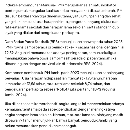
Indeks Pembangunan Manusia (IPM) merupakan salah satu indikator
penting untuk mengukur kualitas hidup masyarakat di suatu daerah. IPM
disusun berdasarkan tiga dimensi utama, yaitu umur panjang dan sehat
yang diukur melalui usia harapan hidup, pengetahuan yang diukur dari
rata-rata lama sekolah dan harapan lama sekolah, serta standar hidup
layak yang diukur dari pengeluaran per kapita.
Data Badan Pusat Statistik (BPS) menunjukkan bahwa pada tahun 2023
IPM Provinsi Jambi berada di peringkat ke-17 secara nasional dengan nilai
72,39. Angka ini menandakan adanya peningkatan, namun sekaligus
menunjukkan bahwa posisi Jambi masih berada di papan tengah jika
dibandingkan dengan provinsi lain di Indonesia (BPS, 2024).
Komponen pembentuk IPM Jambi pada 2023 menunjukkan capaian yang
bervariasi. Usia harapan hidup saat lahir tercatat 71,93 tahun, harapan
lama sekolah 13,56 tahun, rata-rata lama sekolah 8,74 tahun, dan
pengeluaran per kapita sebesar Rp11,47 juta per tahun (BPS Provinsi
Jambi, 2024).
Jika dilihat secara komprehensif, angka-angka ini mencerminkan adanya
kemajuan, terutama pada aspek pendidikan dengan meningkatnya
angka harapan lama sekolah. Namun, rata-rata lama sekolah yang masih
di bawah 9 tahun menunjukkan bahwa banyak penduduk Jambi yang
belum menuntaskan pendidikan menengah.