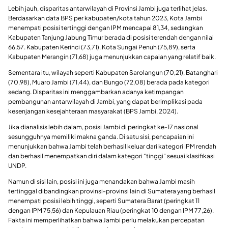
Lebih jauh, disparitas antarwilayah di Provinsi Jambi juga terlihat jelas.
Berdasarkan data BPS per kabupaten/kota tahun 2023, Kota Jambi
menempati posisi tertinggi dengan IPM mencapai 81,34, sedangkan
Kabupaten Tanjung Jabung Timur berada di posisi terendah dengan nilai
66,57. Kabupaten Kerinci (73,71), Kota Sungai Penuh (75,89), serta
Kabupaten Merangin (71,68) juga menunjukkan capaian yang relatif baik.
Sementara itu, wilayah seperti Kabupaten Sarolangun (70,21), Batanghari
(70,98), Muaro Jambi (71,44), dan Bungo (72,08) berada pada kategori
sedang. Disparitas ini menggambarkan adanya ketimpangan
pembangunan antarwilayah di Jambi, yang dapat berimplikasi pada
kesenjangan kesejahteraan masyarakat (BPS Jambi, 2024).
Jika dianalisis lebih dalam, posisi Jambi di peringkat ke-17 nasional
sesungguhnya memiliki makna ganda. Di satu sisi, pencapaian ini
menunjukkan bahwa Jambi telah berhasil keluar dari kategori IPM rendah
dan berhasil menempatkan diri dalam kategori “tinggi” sesuai klasifikasi
UNDP.
Namun di sisi lain, posisi ini juga menandakan bahwa Jambi masih
tertinggal dibandingkan provinsi-provinsi lain di Sumatera yang berhasil
menempati posisi lebih tinggi, seperti Sumatera Barat (peringkat 11
dengan IPM 75,56) dan Kepulauan Riau (peringkat 10 dengan IPM 77,26).
Fakta ini memperlihatkan bahwa Jambi perlu melakukan percepatan