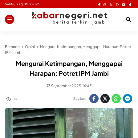
Skip
Sabtu, 8 Agustus 2026
to
content
Beranda
Opini
Mengurai Ketimpangan, Menggapai Harapan: Potret
IPM Jambi
Mengurai Ketimpangan, Menggapai
Harapan: Potret IPM Jambi
17 September 2025, 14:43
Bagikan:
110