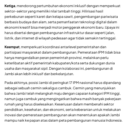
Ketiga
, mendorong pertumbuhan ekonomi inklusif dengan memperkuat
sektor-sektor yang memiliki nilai tambah tinggi. Hilirisasi hasil
perkebunan seperti karet dan kelapa sawit, pengembangan pariwisata
berbasis budaya dan alam, serta pemanfaatan teknologi digital dalam
ekonomi kreatif bisa menjadi motor penggerak ekonomi baru. Upaya ini
harus disertai dengan pembangunan infrastruktur dasar seperti jalan,
listrik, dan internet di wilayah pedesaan agar tidak semakin tertinggal.
Keempat
, memperkuat koordinasi antarlevel pemerintahan dan
partisipasi masyarakat dalam pembangunan. Pemerataan IPM tidak bisa
hanya mengandalkan peran pemerintah provinsi, melainkan perlu
keterlibatan aktif pemerintah kabupaten/kota serta dukungan dunia
usaha dan masyarakat sipil. Dengan kolaborasi ini, pembangunan di
Jambi akan lebih inklusif dan berkelanjutan.
Pada akhirnya, posisi Jambi di peringkat 17 IPM nasional harus dipandang
sebagai sebuah cermin sekaligus cambuk. Cermin yang menunjukkan
bahwa Jambi telah melangkah maju dengan capaian kategori IPM tinggi,
namun juga cambuk yang mengingatkan bahwa masih banyak pekerjaan
rumah yang harus diselesaikan. Keseriusan dalam membenahi sektor
pendidikan, kesehatan, dan ekonomi, serta keberanian untuk melakukan
inovasi dan pemerataan pembangunan akan menentukan apakah Jambi
mampu naik ke papan atas dalam peta pembangunan manusia Indonesia.