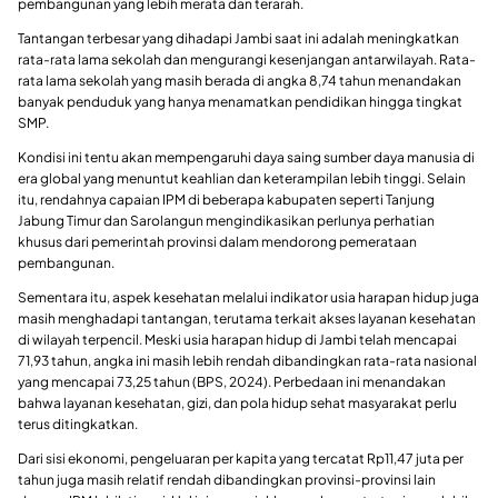
pembangunan yang lebih merata dan terarah.
Tantangan terbesar yang dihadapi Jambi saat ini adalah meningkatkan
rata-rata lama sekolah dan mengurangi kesenjangan antarwilayah. Rata-
rata lama sekolah yang masih berada di angka 8,74 tahun menandakan
banyak penduduk yang hanya menamatkan pendidikan hingga tingkat
SMP.
Kondisi ini tentu akan mempengaruhi daya saing sumber daya manusia di
era global yang menuntut keahlian dan keterampilan lebih tinggi. Selain
itu, rendahnya capaian IPM di beberapa kabupaten seperti Tanjung
Jabung Timur dan Sarolangun mengindikasikan perlunya perhatian
khusus dari pemerintah provinsi dalam mendorong pemerataan
pembangunan.
Sementara itu, aspek kesehatan melalui indikator usia harapan hidup juga
masih menghadapi tantangan, terutama terkait akses layanan kesehatan
di wilayah terpencil. Meski usia harapan hidup di Jambi telah mencapai
71,93 tahun, angka ini masih lebih rendah dibandingkan rata-rata nasional
yang mencapai 73,25 tahun (BPS, 2024). Perbedaan ini menandakan
bahwa layanan kesehatan, gizi, dan pola hidup sehat masyarakat perlu
terus ditingkatkan.
Dari sisi ekonomi, pengeluaran per kapita yang tercatat Rp11,47 juta per
tahun juga masih relatif rendah dibandingkan provinsi-provinsi lain