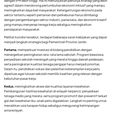
dengan IPM lebih tinggi. Hal ini menunjukkan perlunya strategi yang lebih
agresif dalam mendorong pertumbuhan ekonomi inklusif yang mampu
meningkatkan daya beli masyarakat. Ketergantungan ekonomi pada
sektor tertentu seperti pertanian dan perkebunan harus diimbangi
dengan pengembangan sektor industri, pariwisata, dan ekonomi kreatif
yang mampu menyerap tenaga kerja sekaligus meningkatkan
pendapatan masyarakat.
Melihat kondisi tersebut, terdapat beberapa saran kebijakan yang dapat
menjadi langkah strategis bagi Pemerintah Provinsi Jambi:
Pertama
, memperkuat investasi di bidang pendidikan dengan
menargetkan peningkatan rata-rata lama sekolah. Program beasiswa,
penyediaan sekolah menengah yang merata hingga daerah pedesaan,
serta peningkatan kualitas tenaga pengajar harus menjadi prioritas.
Selain itu, pendidikan vokasi dan pelatihan keterampilan kerja perlu
diperluas agar lulusan sekolah memiliki keahlian yang relevan dengan
kebutuhan pasar kerja.
Kedua
, meningkatkan akses dan kualitas layanan kesehatan.
Pembangunan fasilitas kesehatan di wilayah terpencil, penyediaan
tenaga medis yang merata, serta program promotif dan preventif terkait
gizi dan kesehatan ibu-anak perlu digalakkan. Langkah ini penting untuk
menaikkan usia harapan hidup sekaligus mengurangi ketimpangan
antarwilayah.