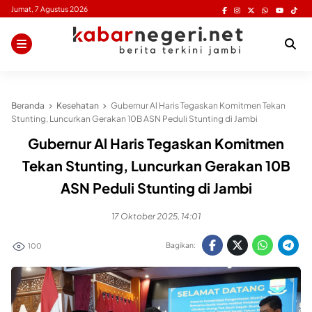
Skip
Jumat, 7 Agustus 2026
to
content
Beranda
Kesehatan
Gubernur Al Haris Tegaskan Komitmen Tekan
Stunting, Luncurkan Gerakan 10B ASN Peduli Stunting di Jambi
Gubernur Al Haris Tegaskan Komitmen
Tekan Stunting, Luncurkan Gerakan 10B
ASN Peduli Stunting di Jambi
17 Oktober 2025, 14:01
Bagikan:
100