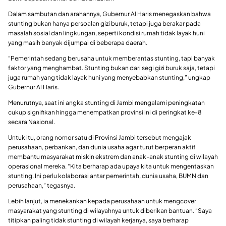
Dalam sambutan dan arahannya, Gubernur Al Haris menegaskan bahwa
stunting bukan hanya persoalan gizi buruk, tetapi juga berakar pada
masalah sosial dan lingkungan, seperti kondisi rumah tidak layak huni
yang masih banyak dijumpai di beberapa daerah.
“Pemerintah sedang berusaha untuk memberantas stunting, tapi banyak
faktor yang menghambat. Stunting bukan dari segi gizi buruk saja, tetapi
juga rumah yang tidak layak huni yang menyebabkan stunting,” ungkap
Gubernur Al Haris.
Menurutnya, saat ini angka stunting di Jambi mengalami peningkatan
cukup signifikan hingga menempatkan provinsi ini di peringkat ke-8
secara Nasional.
Untuk itu, orang nomor satu di Provinsi Jambi tersebut mengajak
perusahaan, perbankan, dan dunia usaha agar turut berperan aktif
membantu masyarakat miskin ekstrem dan anak-anak stunting di wilayah
operasional mereka. “Kita berharap ada upaya kita untuk mengentaskan
stunting. Ini perlu kolaborasi antar pemerintah, dunia usaha, BUMN dan
perusahaan,” tegasnya.
Lebih lanjut, ia menekankan kepada perusahaan untuk mengcover
masyarakat yang stunting di wilayahnya untuk diberikan bantuan. “Saya
titipkan paling tidak stunting di wilayah kerjanya, saya berharap