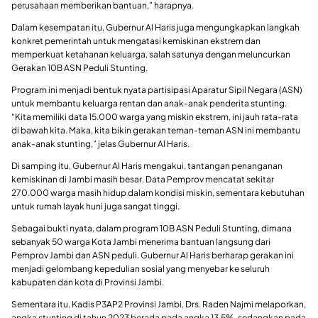
perusahaan memberikan bantuan,” harapnya.
Dalam kesempatan itu, Gubernur Al Haris juga mengungkapkan langkah
konkret pemerintah untuk mengatasi kemiskinan ekstrem dan
memperkuat ketahanan keluarga, salah satunya dengan meluncurkan
Gerakan 10B ASN Peduli Stunting.
Program ini menjadi bentuk nyata partisipasi Aparatur Sipil Negara (ASN)
untuk membantu keluarga rentan dan anak-anak penderita stunting.
“Kita memiliki data 15.000 warga yang miskin ekstrem, ini jauh rata-rata
di bawah kita. Maka, kita bikin gerakan teman-teman ASN ini membantu
anak-anak stunting,” jelas Gubernur Al Haris.
Di samping itu, Gubernur Al Haris mengakui, tantangan penanganan
kemiskinan di Jambi masih besar. Data Pemprov mencatat sekitar
270.000 warga masih hidup dalam kondisi miskin, sementara kebutuhan
untuk rumah layak huni juga sangat tinggi.
Sebagai bukti nyata, dalam program 10B ASN Peduli Stunting, dimana
sebanyak 50 warga Kota Jambi menerima bantuan langsung dari
Pemprov Jambi dan ASN peduli. Gubernur Al Haris berharap gerakan ini
menjadi gelombang kepedulian sosial yang menyebar ke seluruh
kabupaten dan kota di Provinsi Jambi.
Sementara itu, Kadis P3AP2 Provinsi Jambi, Drs. Raden Najmi melaporkan,
angka stunting di tahun 2023 berada pada angka 13,5%, sedangkan pada