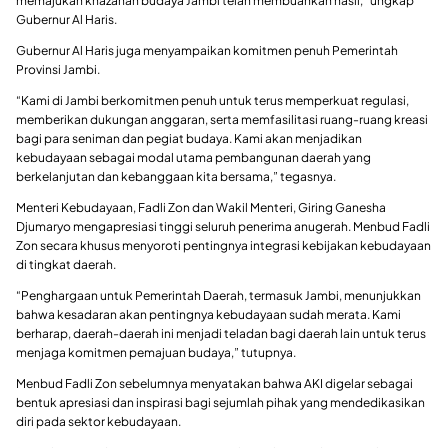
memajukan khazanah budaya Jambi telah membuahkan hasil,” ungkap
Gubernur Al Haris.
Gubernur Al Haris juga menyampaikan komitmen penuh Pemerintah
Provinsi Jambi.
“Kami di Jambi berkomitmen penuh untuk terus memperkuat regulasi,
memberikan dukungan anggaran, serta memfasilitasi ruang-ruang kreasi
bagi para seniman dan pegiat budaya. Kami akan menjadikan
kebudayaan sebagai modal utama pembangunan daerah yang
berkelanjutan dan kebanggaan kita bersama,” tegasnya.
Menteri Kebudayaan, Fadli Zon dan Wakil Menteri, Giring Ganesha
Djumaryo mengapresiasi tinggi seluruh penerima anugerah. Menbud Fadli
Zon secara khusus menyoroti pentingnya integrasi kebijakan kebudayaan
di tingkat daerah.
“Penghargaan untuk Pemerintah Daerah, termasuk Jambi, menunjukkan
bahwa kesadaran akan pentingnya kebudayaan sudah merata. Kami
berharap, daerah-daerah ini menjadi teladan bagi daerah lain untuk terus
menjaga komitmen pemajuan budaya,” tutupnya.
Menbud Fadli Zon sebelumnya menyatakan bahwa AKI digelar sebagai
bentuk apresiasi dan inspirasi bagi sejumlah pihak yang mendedikasikan
diri pada sektor kebudayaan.