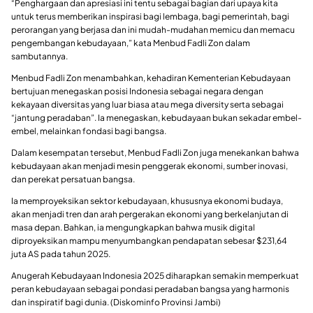
“Penghargaan dan apresiasi ini tentu sebagai bagian dari upaya kita
untuk terus memberikan inspirasi bagi lembaga, bagi pemerintah, bagi
perorangan yang berjasa dan ini mudah-mudahan memicu dan memacu
pengembangan kebudayaan,” kata Menbud Fadli Zon dalam
sambutannya.
Menbud Fadli Zon menambahkan, kehadiran Kementerian Kebudayaan
bertujuan menegaskan posisi Indonesia sebagai negara dengan
kekayaan diversitas yang luar biasa atau mega diversity serta sebagai
“jantung peradaban”. Ia menegaskan, kebudayaan bukan sekadar embel-
embel, melainkan fondasi bagi bangsa.
Dalam kesempatan tersebut, Menbud Fadli Zon juga menekankan bahwa
kebudayaan akan menjadi mesin penggerak ekonomi, sumber inovasi,
dan perekat persatuan bangsa.
Ia memproyeksikan sektor kebudayaan, khususnya ekonomi budaya,
akan menjadi tren dan arah pergerakan ekonomi yang berkelanjutan di
masa depan. Bahkan, ia mengungkapkan bahwa musik digital
diproyeksikan mampu menyumbangkan pendapatan sebesar $231,64
juta AS pada tahun 2025.
Anugerah Kebudayaan Indonesia 2025 diharapkan semakin memperkuat
peran kebudayaan sebagai pondasi peradaban bangsa yang harmonis
dan inspiratif bagi dunia. (Diskominfo Provinsi Jambi)