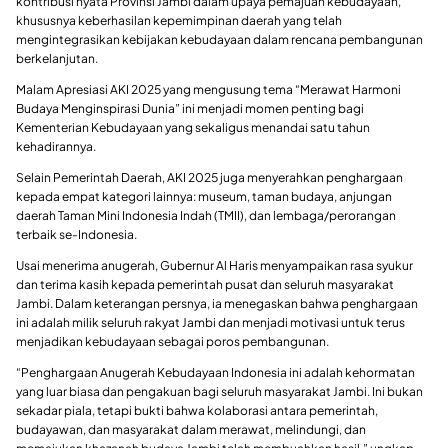
kontribusi nyata Provinsi Jambi dalam upaya pemajuan kebudayaan,
khususnya keberhasilan kepemimpinan daerah yang telah
mengintegrasikan kebijakan kebudayaan dalam rencana pembangunan
berkelanjutan.
Malam Apresiasi AKI 2025 yang mengusung tema “Merawat Harmoni
Budaya Menginspirasi Dunia” ini menjadi momen penting bagi
Kementerian Kebudayaan yang sekaligus menandai satu tahun
kehadirannya.
Selain Pemerintah Daerah, AKI 2025 juga menyerahkan penghargaan
kepada empat kategori lainnya: museum, taman budaya, anjungan
daerah Taman Mini Indonesia Indah (TMII), dan lembaga/perorangan
terbaik se-Indonesia.
Usai menerima anugerah, Gubernur Al Haris menyampaikan rasa syukur
dan terima kasih kepada pemerintah pusat dan seluruh masyarakat
Jambi. Dalam keterangan persnya, ia menegaskan bahwa penghargaan
ini adalah milik seluruh rakyat Jambi dan menjadi motivasi untuk terus
menjadikan kebudayaan sebagai poros pembangunan.
“Penghargaan Anugerah Kebudayaan Indonesia ini adalah kehormatan
yang luar biasa dan pengakuan bagi seluruh masyarakat Jambi. Ini bukan
sekadar piala, tetapi bukti bahwa kolaborasi antara pemerintah,
budayawan, dan masyarakat dalam merawat, melindungi, dan