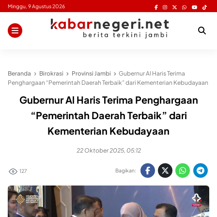
Skip
Minggu, 9 Agustus 2026
to
content
Beranda
Birokrasi
Provinsi Jambi
Gubernur Al Haris Terima
Penghargaan “Pemerintah Daerah Terbaik” dari Kementerian Kebudayaan
Gubernur Al Haris Terima Penghargaan
“Pemerintah Daerah Terbaik” dari
Kementerian Kebudayaan
22 Oktober 2025, 05:12
Bagikan:
127