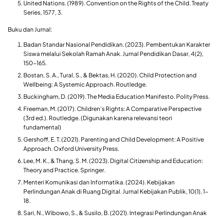
United Nations. (1989). Convention on the Rights of the Child. Treaty
Series, 1577, 3.
Buku dan Jurnal:
Badan Standar Nasional Pendidikan. (2023). Pembentukan Karakter
Siswa melalui Sekolah Ramah Anak. Jurnal Pendidikan Dasar, 4(2),
150-165.
Bostan, S. A., Tural, S., & Bektas, H. (2020). Child Protection and
Wellbeing: A Systemic Approach. Routledge.
Buckingham, D. (2019). The Media Education Manifesto. Polity Press.
Freeman, M. (2017). Children’s Rights: A Comparative Perspective
(3rd ed.). Routledge. (Digunakan karena relevansi teori
fundamental)
Gershoff, E. T. (2021). Parenting and Child Development: A Positive
Approach. Oxford University Press.
Lee, M. K., & Thang, S. M. (2023). Digital Citizenship and Education:
Theory and Practice. Springer.
Menteri Komunikasi dan Informatika. (2024). Kebijakan
Perlindungan Anak di Ruang Digital. Jurnal Kebijakan Publik, 10(1), 1-
18.
Sari, N., Wibowo, S., & Susilo, B. (2021). Integrasi Perlindungan Anak