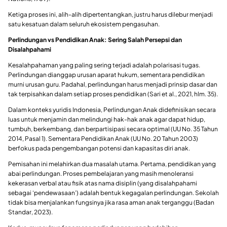
Ketiga proses ini, alih-alih dipertentangkan, justru harus dilebur menjadi
satu kesatuan dalam seluruh ekosistem pengasuhan.
Perlindungan vs Pendidikan Anak: Sering Salah Persepsi dan
Disalahpahami
Kesalahpahaman yang paling sering terjadi adalah polarisasi tugas.
Perlindungan dianggap urusan aparat hukum, sementara pendidikan
murni urusan guru. Padahal, perlindungan harus menjadi prinsip dasar dan
tak terpisahkan dalam setiap proses pendidikan (Sari et al., 2021, hlm. 35).
Dalam konteks yuridis Indonesia, Perlindungan Anak didefinisikan secara
luas untuk menjamin dan melindungi hak-hak anak agar dapat hidup,
tumbuh, berkembang, dan berpartisipasi secara optimal (UU No. 35 Tahun
2014, Pasal 1). Sementara Pendidikan Anak (UU No. 20 Tahun 2003)
berfokus pada pengembangan potensi dan kapasitas diri anak.
Pemisahan ini melahirkan dua masalah utama. Pertama, pendidikan yang
abai perlindungan. Proses pembelajaran yang masih menoleransi
kekerasan verbal atau fisik atas nama disiplin (yang disalahpahami
sebagai ‘pendewasaan’) adalah bentuk kegagalan perlindungan. Sekolah
tidak bisa menjalankan fungsinya jika rasa aman anak terganggu (Badan
Standar, 2023).