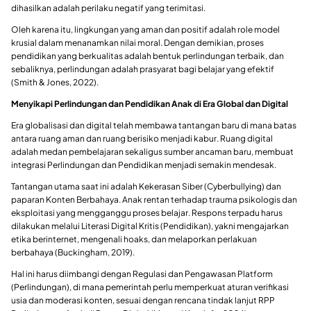
dihasilkan adalah perilaku negatif yang terimitasi.
Oleh karena itu, lingkungan yang aman dan positif adalah role model
krusial dalam menanamkan nilai moral. Dengan demikian, proses
pendidikan yang berkualitas adalah bentuk perlindungan terbaik, dan
sebaliknya, perlindungan adalah prasyarat bagi belajar yang efektif
(Smith & Jones, 2022).
Menyikapi Perlindungan dan Pendidikan Anak di Era Global dan Digital
Era globalisasi dan digital telah membawa tantangan baru di mana batas
antara ruang aman dan ruang berisiko menjadi kabur. Ruang digital
adalah medan pembelajaran sekaligus sumber ancaman baru, membuat
integrasi Perlindungan dan Pendidikan menjadi semakin mendesak.
Tantangan utama saat ini adalah Kekerasan Siber (Cyberbullying) dan
paparan Konten Berbahaya. Anak rentan terhadap trauma psikologis dan
eksploitasi yang mengganggu proses belajar. Respons terpadu harus
dilakukan melalui Literasi Digital Kritis (Pendidikan), yakni mengajarkan
etika berinternet, mengenali hoaks, dan melaporkan perlakuan
berbahaya (Buckingham, 2019).
Hal ini harus diimbangi dengan Regulasi dan Pengawasan Platform
(Perlindungan), di mana pemerintah perlu memperkuat aturan verifikasi
usia dan moderasi konten, sesuai dengan rencana tindak lanjut RPP