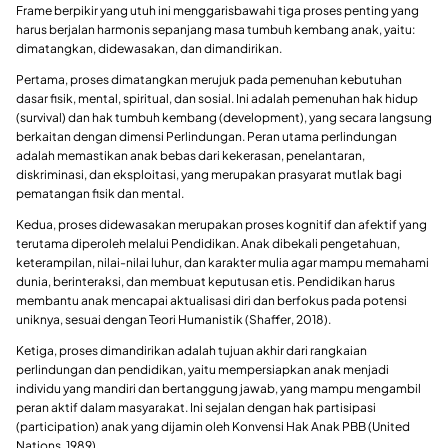
Frame berpikir yang utuh ini menggarisbawahi tiga proses penting yang
harus berjalan harmonis sepanjang masa tumbuh kembang anak, yaitu:
dimatangkan, didewasakan, dan dimandirikan.
Pertama, proses dimatangkan merujuk pada pemenuhan kebutuhan
dasar fisik, mental, spiritual, dan sosial. Ini adalah pemenuhan hak hidup
(survival) dan hak tumbuh kembang (development), yang secara langsung
berkaitan dengan dimensi Perlindungan. Peran utama perlindungan
adalah memastikan anak bebas dari kekerasan, penelantaran,
diskriminasi, dan eksploitasi, yang merupakan prasyarat mutlak bagi
pematangan fisik dan mental.
Kedua, proses didewasakan merupakan proses kognitif dan afektif yang
terutama diperoleh melalui Pendidikan. Anak dibekali pengetahuan,
keterampilan, nilai-nilai luhur, dan karakter mulia agar mampu memahami
dunia, berinteraksi, dan membuat keputusan etis. Pendidikan harus
membantu anak mencapai aktualisasi diri dan berfokus pada potensi
uniknya, sesuai dengan Teori Humanistik (Shaffer, 2018).
Ketiga, proses dimandirikan adalah tujuan akhir dari rangkaian
perlindungan dan pendidikan, yaitu mempersiapkan anak menjadi
individu yang mandiri dan bertanggung jawab, yang mampu mengambil
peran aktif dalam masyarakat. Ini sejalan dengan hak partisipasi
(participation) anak yang dijamin oleh Konvensi Hak Anak PBB (United
Nations, 1989).