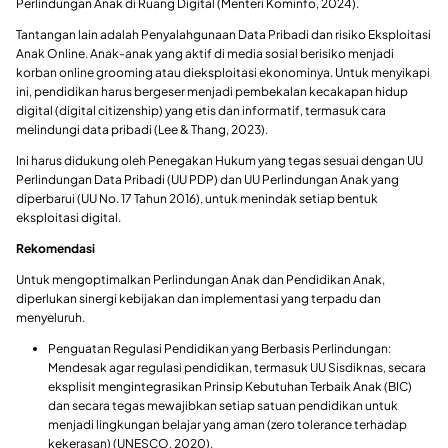
Perlindungan Anak di Ruang Digital (Menteri Kominfo, 2024).
Tantangan lain adalah Penyalahgunaan Data Pribadi dan risiko Eksploitasi
Anak Online. Anak-anak yang aktif di media sosial berisiko menjadi
korban online grooming atau dieksploitasi ekonominya. Untuk menyikapi
ini, pendidikan harus bergeser menjadi pembekalan kecakapan hidup
digital (digital citizenship) yang etis dan informatif, termasuk cara
melindungi data pribadi (Lee & Thang, 2023).
Ini harus didukung oleh Penegakan Hukum yang tegas sesuai dengan UU
Perlindungan Data Pribadi (UU PDP) dan UU Perlindungan Anak yang
diperbarui (UU No. 17 Tahun 2016), untuk menindak setiap bentuk
eksploitasi digital.
Rekomendasi
Untuk mengoptimalkan Perlindungan Anak dan Pendidikan Anak,
diperlukan sinergi kebijakan dan implementasi yang terpadu dan
menyeluruh.
Penguatan Regulasi Pendidikan yang Berbasis Perlindungan:
Mendesak agar regulasi pendidikan, termasuk UU Sisdiknas, secara
eksplisit mengintegrasikan Prinsip Kebutuhan Terbaik Anak (BIC)
dan secara tegas mewajibkan setiap satuan pendidikan untuk
menjadi lingkungan belajar yang aman (zero tolerance terhadap
kekerasan) (UNESCO, 2020).