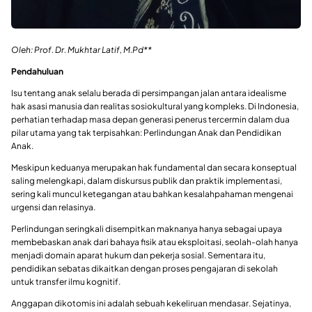
Oleh: Prof. Dr. Mukhtar Latif, M.Pd**
Pendahuluan
Isu tentang anak selalu berada di persimpangan jalan antara idealisme
hak asasi manusia dan realitas sosiokultural yang kompleks. Di Indonesia,
perhatian terhadap masa depan generasi penerus tercermin dalam dua
pilar utama yang tak terpisahkan: Perlindungan Anak dan Pendidikan
Anak.
Meskipun keduanya merupakan hak fundamental dan secara konseptual
saling melengkapi, dalam diskursus publik dan praktik implementasi,
sering kali muncul ketegangan atau bahkan kesalahpahaman mengenai
urgensi dan relasinya.
Perlindungan seringkali disempitkan maknanya hanya sebagai upaya
membebaskan anak dari bahaya fisik atau eksploitasi, seolah-olah hanya
menjadi domain aparat hukum dan pekerja sosial. Sementara itu,
pendidikan sebatas dikaitkan dengan proses pengajaran di sekolah
untuk transfer ilmu kognitif.
Anggapan dikotomis ini adalah sebuah kekeliruan mendasar. Sejatinya,