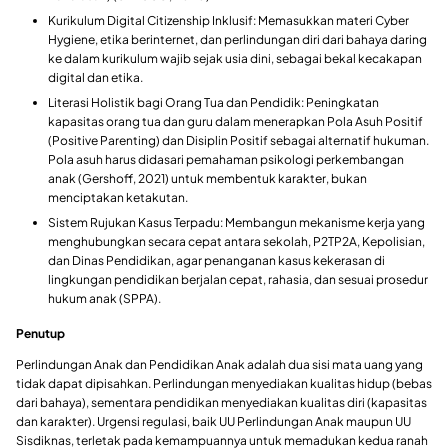
Kurikulum Digital Citizenship Inklusif: Memasukkan materi Cyber
Hygiene, etika berinternet, dan perlindungan diri dari bahaya daring
ke dalam kurikulum wajib sejak usia dini, sebagai bekal kecakapan
digital dan etika.
Literasi Holistik bagi Orang Tua dan Pendidik: Peningkatan
kapasitas orang tua dan guru dalam menerapkan Pola Asuh Positif
(Positive Parenting) dan Disiplin Positif sebagai alternatif hukuman.
Pola asuh harus didasari pemahaman psikologi perkembangan
anak (Gershoff, 2021) untuk membentuk karakter, bukan
menciptakan ketakutan.
Sistem Rujukan Kasus Terpadu: Membangun mekanisme kerja yang
menghubungkan secara cepat antara sekolah, P2TP2A, Kepolisian,
dan Dinas Pendidikan, agar penanganan kasus kekerasan di
lingkungan pendidikan berjalan cepat, rahasia, dan sesuai prosedur
hukum anak (SPPA).
Penutup
Perlindungan Anak dan Pendidikan Anak adalah dua sisi mata uang yang
tidak dapat dipisahkan. Perlindungan menyediakan kualitas hidup (bebas
dari bahaya), sementara pendidikan menyediakan kualitas diri (kapasitas
dan karakter). Urgensi regulasi, baik UU Perlindungan Anak maupun UU
Sisdiknas, terletak pada kemampuannya untuk memadukan kedua ranah