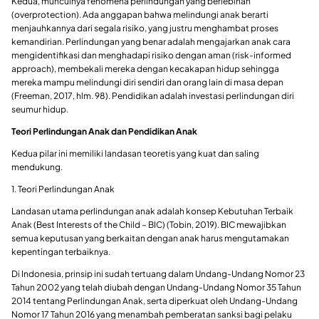
Kedua, munculnya fenomena perlindungan yang berlebihan
(overprotection). Ada anggapan bahwa melindungi anak berarti
menjauhkannya dari segala risiko, yang justru menghambat proses
kemandirian. Perlindungan yang benar adalah mengajarkan anak cara
mengidentifikasi dan menghadapi risiko dengan aman (risk-informed
approach), membekali mereka dengan kecakapan hidup sehingga
mereka mampu melindungi diri sendiri dan orang lain di masa depan
(Freeman, 2017, hlm. 98). Pendidikan adalah investasi perlindungan diri
seumur hidup.
Teori Perlindungan Anak dan Pendidikan Anak
Kedua pilar ini memiliki landasan teoretis yang kuat dan saling
mendukung.
1. Teori Perlindungan Anak
Landasan utama perlindungan anak adalah konsep Kebutuhan Terbaik
Anak (Best Interests of the Child – BIC) (Tobin, 2019). BIC mewajibkan
semua keputusan yang berkaitan dengan anak harus mengutamakan
kepentingan terbaiknya.
Di Indonesia, prinsip ini sudah tertuang dalam Undang-Undang Nomor 23
Tahun 2002 yang telah diubah dengan Undang-Undang Nomor 35 Tahun
2014 tentang Perlindungan Anak, serta diperkuat oleh Undang-Undang
Nomor 17 Tahun 2016 yang menambah pemberatan sanksi bagi pelaku