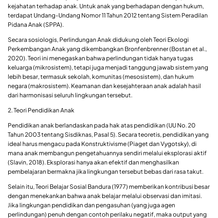
kejahatan terhadap anak. Untuk anak yang berhadapan dengan hukum,
terdapat Undang-Undang Nomor 11 Tahun 2012 tentang Sistem Peradilan
Pidana Anak (SPPA).
Secara sosiologis, Perlindungan Anak didukung oleh Teori Ekologi
Perkembangan Anak yang dikembangkan Bronfenbrenner (Bostan et al.,
2020). Teori ini menegaskan bahwa perlindungan tidak hanya tugas
keluarga (mikrosistem), tetapi juga menjadi tanggung jawab sistem yang
lebih besar, termasuk sekolah, komunitas (mesosistem), dan hukum
negara (makrosistem). Keamanan dan kesejahteraan anak adalah hasil
dari harmonisasi seluruh lingkungan tersebut.
2. Teori Pendidikan Anak
Pendidikan anak berlandaskan pada hak atas pendidikan (UU No. 20
Tahun 2003 tentang Sisdiknas, Pasal 5). Secara teoretis, pendidikan yang
ideal harus mengacu pada Konstruktivisme (Piaget dan Vygotsky), di
mana anak membangun pengetahuannya sendiri melalui eksplorasi aktif
(Slavin, 2018). Eksplorasi hanya akan efektif dan menghasilkan
pembelajaran bermakna jika lingkungan tersebut bebas dari rasa takut.
Selain itu, Teori Belajar Sosial Bandura (1977) memberikan kontribusi besar
dengan menekankan bahwa anak belajar melalui observasi dan imitasi.
Jika lingkungan pendidikan dan pengasuhan (yang juga agen
perlindungan) penuh dengan contoh perilaku negatif, maka output yang