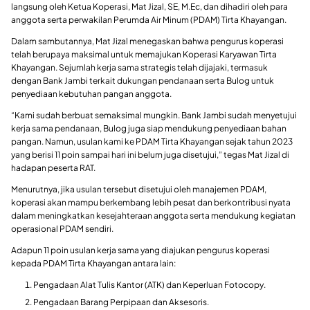
langsung oleh Ketua Koperasi, Mat Jizal, SE, M.Ec, dan dihadiri oleh para
anggota serta perwakilan Perumda Air Minum (PDAM) Tirta Khayangan.
Dalam sambutannya, Mat Jizal menegaskan bahwa pengurus koperasi
telah berupaya maksimal untuk memajukan Koperasi Karyawan Tirta
Khayangan. Sejumlah kerja sama strategis telah dijajaki, termasuk
dengan Bank Jambi terkait dukungan pendanaan serta Bulog untuk
penyediaan kebutuhan pangan anggota.
“Kami sudah berbuat semaksimal mungkin. Bank Jambi sudah menyetujui
kerja sama pendanaan, Bulog juga siap mendukung penyediaan bahan
pangan. Namun, usulan kami ke PDAM Tirta Khayangan sejak tahun 2023
yang berisi 11 poin sampai hari ini belum juga disetujui,” tegas Mat Jizal di
hadapan peserta RAT.
Menurutnya, jika usulan tersebut disetujui oleh manajemen PDAM,
koperasi akan mampu berkembang lebih pesat dan berkontribusi nyata
dalam meningkatkan kesejahteraan anggota serta mendukung kegiatan
operasional PDAM sendiri.
Adapun 11 poin usulan kerja sama yang diajukan pengurus koperasi
kepada PDAM Tirta Khayangan antara lain:
Pengadaan Alat Tulis Kantor (ATK) dan Keperluan Fotocopy.
Pengadaan Barang Perpipaan dan Aksesoris.