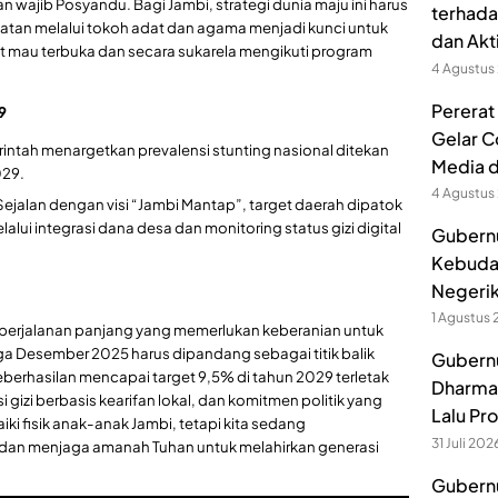
wajib Posyandu. Bagi Jambi, strategi dunia maju ini harus
terhada
katan melalui tokoh adat dan agama menjadi kunci untuk
dan Akt
mau terbuka dan secara sukarela mengikuti program
4 Agustus
Pererat
9
Gelar C
intah menargetkan prevalensi stunting nasional ditekan
Media 
029.
4 Agustus
Sejalan dengan visi “Jambi Mantap”, target daerah dipatok
ui integrasi dana desa dan monitoring status gizi digital
Gubernu
Kebuda
Negerik
1 Agustus
ah perjalanan panjang yang memerlukan keberanian untuk
ga Desember 2025 harus dipandang sebagai titik balik
Gubernu
keberhasilan mencapai target 9,5% di tahun 2029 terletak
Dharmak
 gizi berbasis kearifan lokal, dan komitmen politik yang
Lalu Pr
ki fisik anak-anak Jambi, tetapi kita sedang
31 Juli 202
an menjaga amanah Tuhan untuk melahirkan generasi
Gubernu