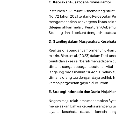
C. Kebijakan Pusat dan Provinsi Jambi
Instrumen hukum untuk memerangi stunting 
No. 72 Tahun 2021 tentang Percepatan P
mengamanatkan konvergensi lintas sektor m
diterjemahkan melalui Peraturan Gubernu
Stunting dan diperkuat dengan Keputusa
D. Stunting dalam Masyarakat: Kesehata
Realitas di lapangan Jambi menunjukkan 
miskin. Black et al. (2023) dalam The La
buruk dan akses air bersih menjadi pemicu
di mana sungai sebagai kebutuhan vital ma
langsung pada malnutrisi kronis. Selain i
di mana orang tua dengan daya beli lebih
karena pergeseran gaya hidup urban.
E. Strategi Indonesia dan Dunia Maju Me
Negara maju telah lama menerapkan Systemi
menjelaskan bahwa keberhasilan penuruna
layanan kesehatan dasar. Indonesia m