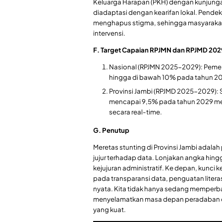
Keluarga Harapan (PKH) dengan kunjungan 
diadaptasi dengan kearifan lokal. Pende
menghapus stigma, sehingga masyarakat 
intervensi.
F. Target Capaian RPJMN dan RPJMD 202
​Nasional (RPJMN 2025-2029): Pemer
hingga di bawah 10% pada tahun 2
​Provinsi Jambi (RPJMD 2025-2029): 
mencapai 9,5% pada tahun 2029 melal
secara real-time.
G. Penutup
Meretas stunting di Provinsi Jambi adal
jujur terhadap data. Lonjakan angka hing
kejujuran administratif. Ke depan, kunci 
pada transparansi data, penguatan literasi
nyata. Kita tidak hanya sedang memperbai
menyelamatkan masa depan peradaban d
yang kuat.