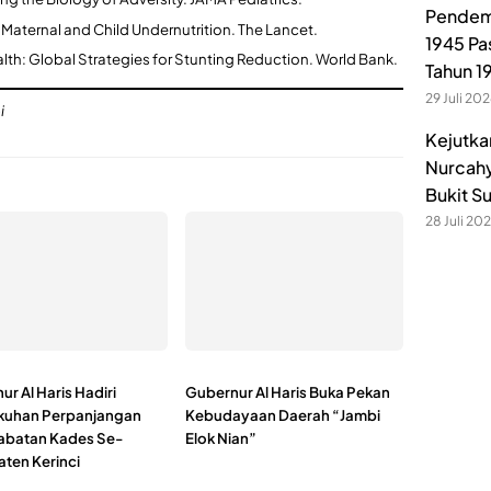
Pendem
ing Maternal and Child Undernutrition. The Lancet.
1945 Pa
alth: Global Strategies for Stunting Reduction. World Bank.
Tahun 1
29 Juli 20
i
Kejutka
Nurcahy
Bukit S
28 Juli 20
r Al Haris Hadiri
Gubernur Al Haris Buka Pekan
kuhan Perpanjangan
Kebudayaan Daerah “Jambi
abatan Kades Se-
Elok Nian”
ten Kerinci