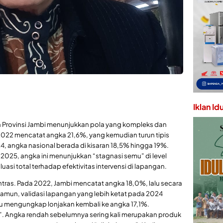
Iklan Id
n Provinsi Jambi menunjukkan pola yang kompleks dan
2022 mencatat angka 21,6%, yang kemudian turun tipis
 angka nasional berada di kisaran 18,5% hingga 19%.
025, angka ini menunjukkan “stagnasi semu” di level
uasi total terhadap efektivitas intervensi di lapangan.
 kontras. Pada 2022, Jambi mencatat angka 18,0%, lalu secara
Namun, validasi lapangan yang lebih ketat pada 2024
ru mengungkap lonjakan kembali ke angka 17,1%.
. Angka rendah sebelumnya sering kali merupakan produk