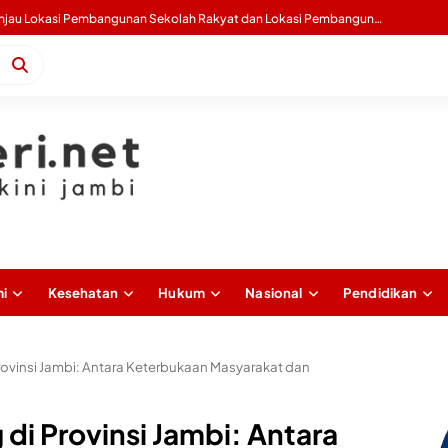
Gubernur Al Haris Buka Sosialisasi Akbar Pencegahan IRET, TCC, Perundungan, dan Bahaya Narkoba di Bungo
i
Kesehatan
Hukum
Nasional
Pendidikan
rovinsi Jambi: Antara Keterbukaan Masyarakat dan
di Provinsi Jambi: Antara