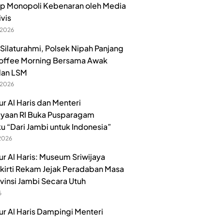
p Monopoli Kebenaran oleh Media
ivis
 2026
 Silaturahmi, Polsek Nipah Panjang
offee Morning Bersama Awak
dan LSM
 2026
r Al Haris dan Menteri
yaan RI Buka Pusparagam
u “Dari Jambi untuk Indonesia”
 2026
r Al Haris: Museum Sriwijaya
irti Rekam Jejak Peradaban Masa
ovinsi Jambi Secara Utuh
6
r Al Haris Dampingi Menteri