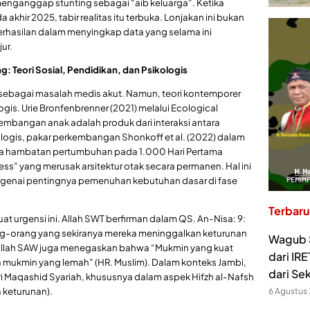
enganggap stunting sebagai “aib keluarga”. Ketika
khir 2025, tabir realitas itu terbuka. Lonjakan ini bukan
erhasilan dalam menyingkap data yang selama ini
ur.
g: Teori Sosial, Pendidikan, dan Psikologis
a sebagai masalah medis akut. Namun, teori kontemporer
gis. Urie Bronfenbrenner (2021) melalui Ecological
bangan anak adalah produk dari interaksi antara
ologis, pakar perkembangan Shonkoff et al. (2022) dalam
wa hambatan pertumbuhan pada 1.000 Hari Pertama
s” yang merusak arsitektur otak secara permanen. Hal ini
engenai pentingnya pemenuhan kebutuhan dasar di fase
Terbaru
t urgensi ini. Allah SWT berfirman dalam QS. An-Nisa: 9:
ang-orang yang sekiranya mereka meninggalkan keturunan
Wagub S
lullah SAW juga menegaskan bahwa “Mukmin yang kuat
dari IR
ada mukmin yang lemah” (HR. Muslim). Dalam konteks Jambi,
dari Se
ri Maqashid Syariah, khususnya dalam aspek Hifzh al-Nafsh
 keturunan).
6 Agustus