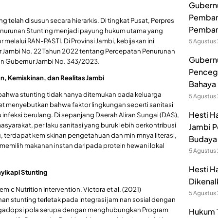
Gubernur
Pembang
telah disusun secara hierarkis. Di tingkat Pusat, Perpres
Pemban
enurunan Stunting menjadi payung hukum utama yang
elalui RAN-PASTI. Di Provinsi Jambi, kebijakan ini
5 Agustus
r Jambi No. 22 Tahun 2022 tentang Percepatan Penurunan
Gubernu
n Gubernur Jambi No. 343/2023.
Pencega
n, Kemiskinan, dan Realitas Jambi
Bahaya 
bahwa stunting tidak hanya ditemukan pada keluarga
5 Agustus
ncet menyebutkan bahwa faktor lingkungan seperti sanitasi
Hesti H
 infeksi berulang. Di sepanjang Daerah Aliran Sungai (DAS),
syarakat, perilaku sanitasi yang buruk lebih berkontribusi
Jambi P
tu, terdapat kemiskinan pengetahuan dan minimnya literasi,
Budaya 
 memilih makanan instan daripada protein hewani lokal
5 Agustus
Hesti H
nyikapi Stunting
Dikenal
c Nutrition Intervention. Victora et al. (2021)
5 Agustus
n stunting terletak pada integrasi jaminan sosial dengan
engadopsi pola serupa dengan menghubungkan Program
Hukum T