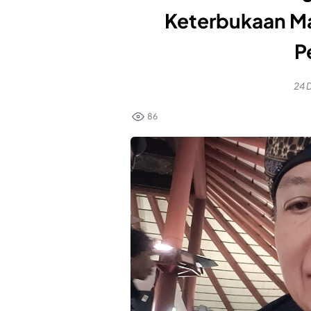
Keterbukaan Ma
P
24 
86