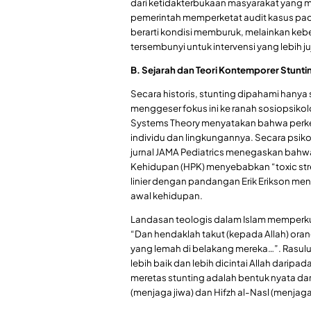
dari ketidakterbukaan masyarakat yang m
pemerintah memperketat audit kasus pada a
berarti kondisi memburuk, melainkan keb
tersembunyi untuk intervensi yang lebih juj
B. Sejarah dan Teori Kontemporer Stuntin
Secara historis, stunting dipahami hany
menggeser fokus ini ke ranah sosiopsikolo
Systems Theory menyatakan bahwa perkem
individu dan lingkungannya. Secara psik
jurnal JAMA Pediatrics menegaskan bah
Kehidupan (HPK) menyebabkan “toxic stres
linier dengan pandangan Erik Erikson m
awal kehidupan.
​Landasan teologis dalam Islam memperkua
“Dan hendaklah takut (kepada Allah) or
yang lemah di belakang mereka…”. Rasu
lebih baik dan lebih dicintai Allah darip
meretas stunting adalah bentuk nyata da
(menjaga jiwa) dan Hifzh al-Nasl (menjaga