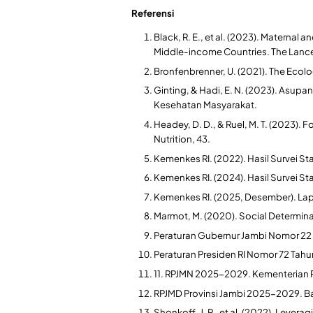
Referensi
​Black, R. E., et al. (2023). Materna
Middle-income Countries. The Lance
​Bronfenbrenner, U. (2021). The Eco
​Ginting, & Hadi, E. N. (2023). Asupan
Kesehatan Masyarakat.
​Headey, D. D., & Ruel, M. T. (2023)
Nutrition, 43.
Kemenkes RI. (2022). Hasil Survei St
Kemenkes RI. (2024). Hasil Survei St
Kemenkes RI. (2025, Desember). La
Marmot, M. (2020). Social Determinan
​Peraturan Gubernur Jambi Nomor 22
Peraturan Presiden RI Nomor 72 Tahu
11.​ RPJMN 2025-2029. Kementeria
RPJMD Provinsi Jambi 2025-2029. 
​Shonkoff, J. P., et al. (2022). Lever