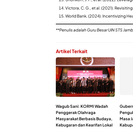
​Victora, C. G., et al. (2021). Revisit
World Bank. (2024). Incentivizing He
​**Penulis adalah Guru Besar UIN STS Jamb
Artikel Terkait
Wagub Sani: KORMI Wadah
Gubernu
Penggerak Olahraga
Pengu
Masyarakat Berbasis Budaya,
Masa J
Kebugaran dan Kearifan Lokal
Kabupa