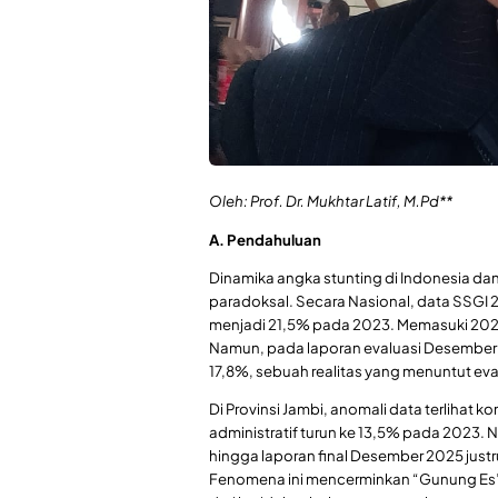
Oleh: Prof. Dr. Mukhtar Latif, M.Pd**
A. Pendahuluan
Dinamika angka stunting di Indonesia da
paradoksal. Secara Nasional, data SSGI 
menjadi 21,5% pada 2023. Memasuki 2024,
Namun, pada laporan evaluasi Desember 2
17,8%, sebuah realitas yang menuntut eval
​Di Provinsi Jambi, anomali data terlihat
administratif turun ke 13,5% pada 2023. 
hingga laporan final Desember 2025 just
Fenomena ini mencerminkan “Gunung Es”