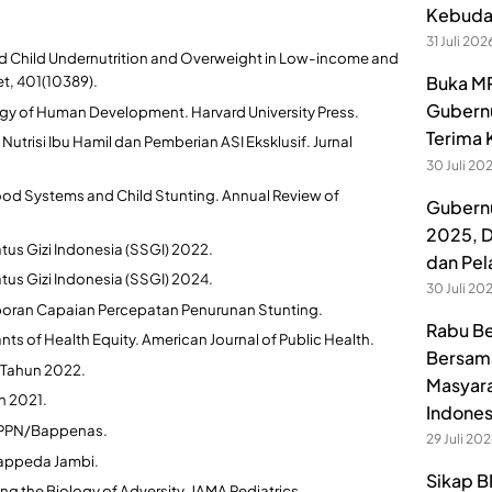
Kebuday
31 Juli 202
l and Child Undernutrition and Overweight in Low-income and
t, 401(10389).
Buka MP
Gubernu
logy of Human Development. Harvard University Press.
Terima 
 Nutrisi Ibu Hamil dan Pemberian ASI Eksklusif. Jurnal
30 Juli 20
. Food Systems and Child Stunting. Annual Review of
Gubernu
2025, D
atus Gizi Indonesia (SSGI) 2022.
dan Pel
atus Gizi Indonesia (SSGI) 2024.
30 Juli 20
poran Capaian Percepatan Penurunan Stunting.
Rabu Be
ts of Health Equity. American Journal of Public Health.
Bersama
 Tahun 2022.
Masyara
n 2021.
Indones
n PPN/Bappenas.
29 Juli 20
Bappeda Jambi.
Sikap B
aging the Biology of Adversity. JAMA Pediatrics.