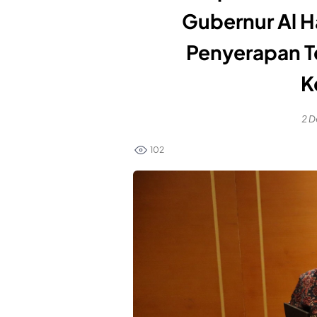
Gubernur Al H
Penyerapan T
K
2 D
102