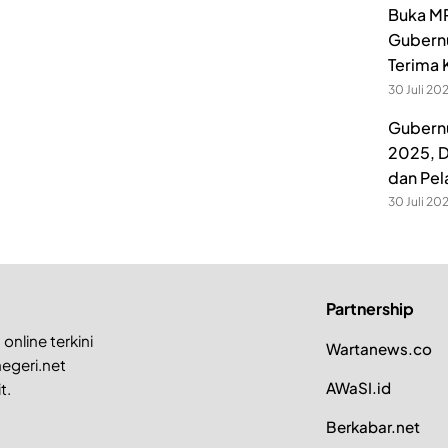
Buka MP
Gubernu
Terima 
30 Juli 20
Gubernu
2025, D
dan Pel
30 Juli 20
Partnership
online terkini
Wartanews.co
egeri.net
AWaSI.id
t.
Berkabar.net