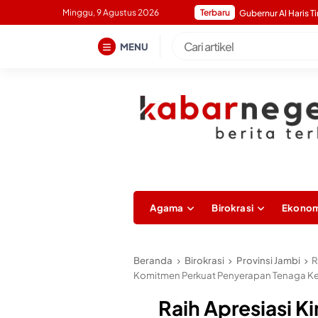
Skip
Minggu, 9 Agustus 2026
Terbaru
to
content
MENU
Agama
Birokrasi
Ekonom
Beranda
Birokrasi
Provinsi Jambi
R
Komitmen Perkuat Penyerapan Tenaga Ke
Raih Apresiasi K