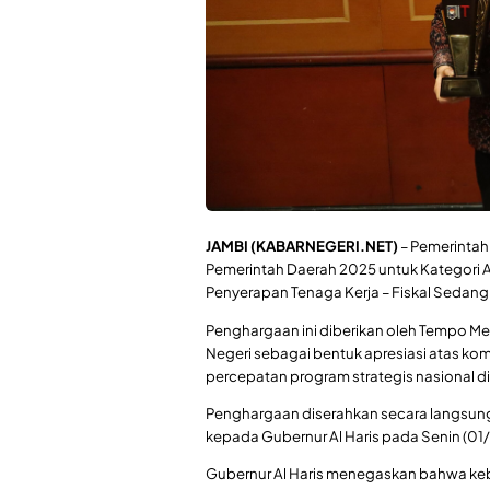
JAMBI (KABARNEGERI.NET)
– Pemerintah
Pemerintah Daerah 2025 untuk Kategori A
Penyerapan Tenaga Kerja – Fiskal Sedang
Penghargaan ini diberikan oleh Tempo M
Negeri sebagai bentuk apresiasi atas 
percepatan program strategis nasional di 
Penghargaan diserahkan secara langsung
kepada Gubernur Al Haris pada Senin (01/
Gubernur Al Haris menegaskan bahwa kebe