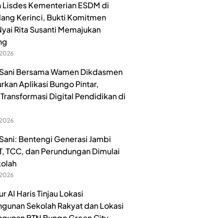
 Lisdes Kementerian ESDM di
lang Kerinci, Bukti Komitmen
yai Rita Susanti Memajukan
ng
 2026
Sani Bersama Wamen Dikdasmen
urkan Aplikasi Bungo Pintar,
Transformasi Digital Pendidikan di
 2026
ani: Bentengi Generasi Jambi
ET, TCC, dan Perundungan Dimulai
kolah
 2026
 Al Haris Tinjau Lokasi
unan Sekolah Rakyat dan Lokasi
gunan BTN Bungo Green City