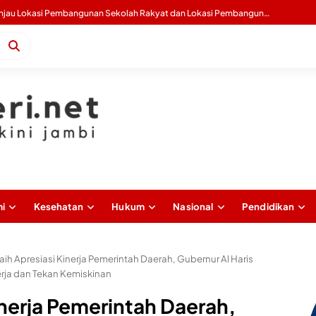
Mario Liberty Siregar Buka Turnamen Catur Praporprov Pengprov Percasi Jambi Tahun 2026
i
Kesehatan
Hukum
Nasional
Pendidikan
aih Apresiasi Kinerja Pemerintah Daerah, Gubernur Al Haris
rja dan Tekan Kemiskinan
inerja Pemerintah Daerah,