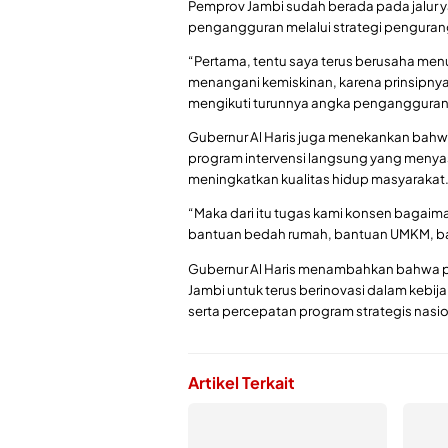
Pemprov Jambi sudah berada pada jalur 
pengangguran melalui strategi penguran
“Pertama, tentu saya terus berusaha me
menangani kemiskinan, karena prinsipnya
mengikuti turunnya angka pengangguran,”
Gubernur Al Haris juga menekankan bah
program intervensi langsung yang menyas
meningkatkan kualitas hidup masyarakat
“Maka dari itu tugas kami konsen bagai
bantuan bedah rumah, bantuan UMKM, ba
Gubernur Al Haris menambahkan bahwa 
Jambi untuk terus berinovasi dalam ke
serta percepatan program strategis nasio
Artikel Terkait