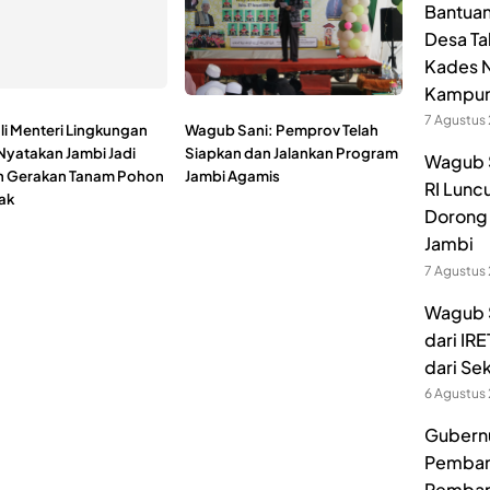
Bantuan
Desa Ta
Kades N
Kampu
7 Agustus
li Menteri Lingkungan
Wagub Sani: Pemprov Telah
Nyatakan Jambi Jadi
Siapkan dan Jalankan Program
Wagub 
 Gerakan Tanam Pohon
Jambi Agamis
RI Lunc
ak
Dorong 
Jambi
7 Agustus
Wagub S
dari IR
dari Se
6 Agustus
Gubernur
Pembang
Pemban