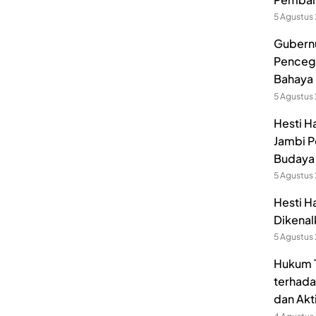
5 Agustus
Gubernu
Pencega
Bahaya 
5 Agustus
Hesti H
Jambi P
Budaya 
5 Agustus
Hesti H
Dikenal
5 Agustus
Hukum T
terhada
dan Akt