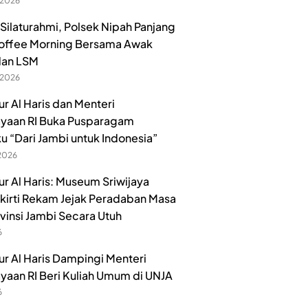
 2026
 Silaturahmi, Polsek Nipah Panjang
offee Morning Bersama Awak
dan LSM
 2026
r Al Haris dan Menteri
yaan RI Buka Pusparagam
u “Dari Jambi untuk Indonesia”
 2026
r Al Haris: Museum Sriwijaya
irti Rekam Jejak Peradaban Masa
ovinsi Jambi Secara Utuh
6
r Al Haris Dampingi Menteri
aan RI Beri Kuliah Umum di UNJA
6