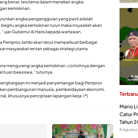
yang benar, terutama dalam menekan angka
gan kemiskinan.
nurunkan angka pengangguran yang pasti adalah
 begitu angka kemiskinan turun maka insyaallah akan
 ujar Gubernur Al Haris kepada wartawan.
wa Pemprov Jambi akan terus memperkuat berbagai
ar masyarakat rentan sebagai strategi utama
.
mana mengurangi angka kemiskinan, contohnya dengan
ntuan beasiswa,” tuturnya.
penghargaan ini menjadi penyemangat bagi Pemprov
bijakan pembangunan manusia, pemberdayaan ekonomi,
Terbaru
nal, khususnya penciptaan lapangan kerja. (*)
Mario L
Catur P
Tahun 
8 Agustus