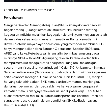
Oleh: Prof. Dr. Mukhtar Latif, M.Pd**
​Pendahuluan
​Mengapa Sekolah Menengah Kejuruan (SMK) di banyak daerah seolah
berjalan menuju jurang “kematian” struktural? Isu ini bukan tentang
kegagalan individu, melainkan kegagalan sistemik yang menjerat sekolah
dalam siklus ketergantungan yang mematikan. Rantai kematian ini
diawali oleh minimnya biaya operasional yang memadai, membuat SMK
hanya mengandalkan dana Bantuan Operasional Sekolah (BOS) atau
APBD yang kaku. Keterbatasan finansial ini berimbas langsung pada
minimnya SDM skill dan SDM guru yang relevan, karena sekolah tidak
mampu merekrut tenaga profesional pendukung atau melatih guru
secara intensif sesuai tuntutan industri 4.0 dan 5.0. Akibatnya, minimnya
Sarana dan Prasarana (Sapras) yang up-to-date dan minimnya kerjasama
serta kolaborasi dengan Dunia Usaha dan Dunia Industri (DUDI) menjadi
hal yang tak terhindarkan. SMK kemudian belum mampu menjangkau
dunia luar, berinovasi, dan pada akhirnya hanya bisa menunggu saat
kematian melalui hilangnya relevansi lulusan di pasar kerja. Kebutuhan
akan transformasi radikal, bukan sekadar perbaikan kosmetik, menjadi
sangat mendesak, beralih sistem pendidikan SMK ke Badan Layanan
Umum Daerah (BLUD).