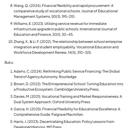
​Wang, Q. (2024). Financial flexibility and rapid procurement: A
comparative study of vocational schools. Journal of Educational
Management Systems, 50(3), 195-210.
​Williams, E. (2023). Utilizing service revenue for immediate
infrastructure upgrade in public schools. International Journal of
Education and Finance, 20(1), 30-45.
​Zhang, X., & Li, F. (2022). The relationship between school enterprise
integration and student employability. Vocational Education and
Workforce Development Review, 14(5), 310-325.
​Buku:
Adams, C. (2024). Rethinking Public Service Financing: The Global
Trend of Agency Autonomy. Routledge.
​Brown, D. (2022). The Entrepreneurial School: Turning Education into
a Productive Ecosystem. Cambridge University Press.
Davies, M. (2021). Vocational Training and Market Responsiveness: A
Dual System Approach. Oxford University Press.
Garcia, H. (2025). Financial Flexibility for Educational Excellence: A
Comprehensive Guide. Palgrave Macmillan.
​Harris, J. (2023). Decentralizing Education: Policy Lessons from
Developed Nations. MIT Press.