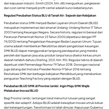
dan kepuasan industri. Smith (2024, hlm. 68) menguatkan, pergeseran
dari cost center menjadi profit center adalah kunci keberlanjutan.
Regulasi Perubahan Status BLU di Tanah Air: Sejarah dan Kebijakan
​Perubahan status SMK menjadi Badan Layanan Umum Daerah (BLUD)
merupakan implementasi dari amanat Undang-Undang Nomor 17 Tahun
2003 tentang Keuangan Negara. Secara historis, regulasi ini berasal dari
Peraturan Pemerintah Nomor 23 Tahun 2005 (diperbarui dengan PP
74/2012) tentang Pengelolaan Keuangan Badan Layanan Umum. Tujuan
utama adalah memberikan fleksibilitas dalam pengelolaan keuangan.
SMK BLUD dapat menggunakan langsung pendapatan yang mereka
peroleh dari layanan jasa atau produk tanpa harus disetor ke kas umum
daerah terlebih dahulu (Sterling, 2021, hlm. 90). Regulasi teknis di daerah
diperkuat oleh Permendagri Nomor 79 Tahun 2018. Dorongan nasional
juga datang dari Instruksi Presiden Nomor 9 Tahun 2016 tentang
Revitalisasi SMK dan berbagai kebijakan Mendikbud yang menekankan
penguatan Teaching Factory yang sejalan dengan BLUD.
Perubahan BLUD SMK di Provinsi Jambi: Ingin Maju SMK Wajib
Melakukan Inovasi BLUD
​Bagi Provinsi Jambi, tantangan lokal menuntut lulusan yang sangat
spesifik dan adaptif. Adopsi BLUD adalah kewajiban inovasi untuk keluar
dari ketergantungan. Transformasi ini telah dimulai. Keputusan Gubernur