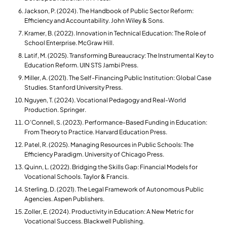
​Jackson, P. (2024). The Handbook of Public Sector Reform:
Efficiency and Accountability. John Wiley & Sons.
​Kramer, B. (2022). Innovation in Technical Education: The Role of
School Enterprise. McGraw Hill.
​Latif, M. (2025). Transforming Bureaucracy: The Instrumental Key to
Education Reform. UIN STS Jambi Press.
Miller, A. (2021). The Self-Financing Public Institution: Global Case
Studies. Stanford University Press.
​Nguyen, T. (2024). Vocational Pedagogy and Real-World
Production. Springer.
O’Connell, S. (2023). Performance-Based Funding in Education:
From Theory to Practice. Harvard Education Press.
Patel, R. (2025). Managing Resources in Public Schools: The
Efficiency Paradigm. University of Chicago Press.
Quinn, L. (2022). Bridging the Skills Gap: Financial Models for
Vocational Schools. Taylor & Francis.
Sterling, D. (2021). The Legal Framework of Autonomous Public
Agencies. Aspen Publishers.
Zoller, E. (2024). Productivity in Education: A New Metric for
Vocational Success. Blackwell Publishing.