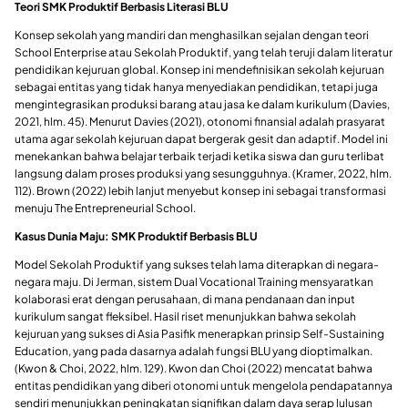
Teori SMK Produktif Berbasis Literasi BLU
​Konsep sekolah yang mandiri dan menghasilkan sejalan dengan teori
School Enterprise atau Sekolah Produktif, yang telah teruji dalam literatur
pendidikan kejuruan global. Konsep ini mendefinisikan sekolah kejuruan
sebagai entitas yang tidak hanya menyediakan pendidikan, tetapi juga
mengintegrasikan produksi barang atau jasa ke dalam kurikulum (Davies,
2021, hlm. 45). Menurut Davies (2021), otonomi finansial adalah prasyarat
utama agar sekolah kejuruan dapat bergerak gesit dan adaptif. Model ini
menekankan bahwa belajar terbaik terjadi ketika siswa dan guru terlibat
langsung dalam proses produksi yang sesungguhnya. (Kramer, 2022, hlm.
112). Brown (2022) lebih lanjut menyebut konsep ini sebagai transformasi
menuju The Entrepreneurial School.
Kasus Dunia Maju: SMK Produktif Berbasis BLU
​Model Sekolah Produktif yang sukses telah lama diterapkan di negara-
negara maju. Di Jerman, sistem Dual Vocational Training mensyaratkan
kolaborasi erat dengan perusahaan, di mana pendanaan dan input
kurikulum sangat fleksibel. Hasil riset menunjukkan bahwa sekolah
kejuruan yang sukses di Asia Pasifik menerapkan prinsip Self-Sustaining
Education, yang pada dasarnya adalah fungsi BLU yang dioptimalkan.
(Kwon & Choi, 2022, hlm. 129). Kwon dan Choi (2022) mencatat bahwa
entitas pendidikan yang diberi otonomi untuk mengelola pendapatannya
sendiri menunjukkan peningkatan signifikan dalam daya serap lulusan