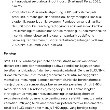
antara output sekolah dan input industri (Martinez & Perez, 2025,
hlm. 95).
Produktivitas: Pilar ini adalah jantung BLUD. Sekolah menjadi
produktif, di mana guru dan siswa tidak hanya menghasilkan nilai
akademik, tetapi juga nilai ekonomi. Pendapatan yang dihasilkan
dari unit produksi (teaching factory) lantas diinvestasikan kembali
untuk meningkatkan kualitas Sapras, melatih guru, dan memberikan
insentif. Ini menciptakan lingkaran umpan balik positif yang
berkelanjutan dan memutus total rantai ketergantungan (Williams,
2023, hlm. 40; Smith, 2024, hlm. 68).
Penutup
​SMK BLUD bukan hanya perubahan administratif, melainkan sebuah
deklarasi filosofis dan metodologis bahwa pendidikan kejuruan harus
bersifat mandiri, adaptif, dan berorientasi pada hasil. Dengan BLUD, SMK
di daerah memiliki instrumen legal dan finansial untuk meninggalkan
mentalitas “menunggu” bantuan pemerintah. Mereka bertransformasi
menjadi pencipta sumber daya, bukan sekadar penerima. Untuk SMK di
Jambi dan di seluruh Indonesia, mengadopsi BLUD adalah langkah
strategis untuk menjamin relevansi, meningkatkan kesejahteraan
ekosistem sekolah, dan yang terpenting, secara efektif memutus rantai
kematian SMK yang telah lama mencekik potensi mereka. Implementasi
totalitas BLUD adalah tiket menuju SMK unggul yang berdaya saing