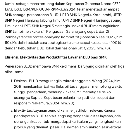
Jambi, sebagaimana tertuang dalam Keputusan Gubernur Nomor 1372,
1373, 1383, 1384/KEP.GUB/PRKM-3.3/2024, telah menetapkan empat
SMK sebagai percontohan BLUD: UPTD SMK Negeri 4 Kota Jambi, UPTD
SMK Negeri 1 Tanjung Jabung Timur, UPTD SMK Negeri 4 Tanjung Jabung
Timur, dan UPTD SMK Negeri 5 Merangin. Inovasi BLUD memungkinkan
SMK Jambi melakukan: 1) Pengadaan Sarana yang cepat; dan 2)
Pembayaran fee profesional yang kompetitif (Johnson & Lee, 2023, hlm.
110). Model ini adalah cara strategis untuk mencapai keselarasan 100%
dengan kebutuhan DUDI lokal dan nasional (Latif, 2025, hlm. 78).
Efisiensi, Efektivitas dan Produktifitas Layanan BLU bagi SMK
​Penerapan BLUD membawa SMK ke dimensi baru yang dicirikan oleh tiga
pilar utama:
​Efisiensi: BLUD mengurangi birokrasi anggaran. Wang (2024, hlm.
201) menekankan bahwa fleksibilitas anggaran memotong waktu
tunggu pengadaan, memungkinkan SMK memitigasi risiko
usangnya Sapras. Keputusan belanja menjadi lebih cepat dan
responsif (Nakamura, 2024, hlm. 20).
Efektivitas: Layanan pendidikan menjadi lebih relevan. Karena
pendapatan BLUD terkait langsung dengan kualitas layanan, ada
dorongan kuat untuk mengadopsi kurikulum yang menghasilkan
produk yang diminati pasar. Hal ini menjamin sinkronisasi vertikal