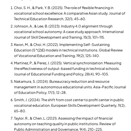
​Choi, S. H., & Park, Y. B. (2025). The role of flexible financing in
vocational school excellence: A comparative Asian study. Journal of
Technical Education Research, 32(1), 45-60.
Johnson, A., & Lee, B. (2023). Industry 4.0 alignment through
vocational school autonomy: A case study approach. International
Journal of Skill Development and Training, 15(3), 101-115.
Kwon, M., & Choi, H. (2022). Implementing Self-Sustaining
Education (S^{2}E) models in technical institutions. Global Review
of Vocational Education and Training, 19(2), 125-140.
Martinez, P., & Perez, J. (2025). Vertical synchronization: Measuring
the effectiveness of output-based funding in technical schools.
Journal of Educational Funding and Policy, 28(4), 90-105.
​Nakamura, S. (2024). Bureaucracy reduction and resource
management in autonomous educational units. Asia-Pacific Journal
of Education Policy, 17(1), 12-28.
Smith, J. (2024). The shift from cost center to profit center in public
vocational education. European Skills Development Quarterly, 11(2),
65-80.
Taylor, R., & Chen, L. (2021). Assessing the impact of financial
autonomy on teaching quality in public institutions. Review of
Public Administration and Governance, 9(4), 210-225.