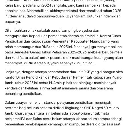
Kelas Baru) pada tahun 2024 yang lalu, yang kami sampaikan kepada
kepala dinas. Alhamdulillah, akhirnya terkabul dan terealisasi tahun 2025
ini, dengan sudah dibangunnya dua RKB yang kami butuhkan,” demikian
paparnya.
Ditambahkan pihak sekolah pun, disamping bersyukur dan
mengapresiasi kepedulian pemerintah daerah dalam hal ini Kantor Dinas
Pendidikan dan Kebudayaan Pemerintah Kabupaten Muaro Jambi yang
telah membangun dua RKB tahun 2025 ini. Pihaknya juga menyampaikan
pada Semester Genap Tahun Pelajaran 2025-2026, mebeler berupa meja
dan kursi (satu paket) untuk peserta didik masih sangat kurang yang akan
menempati di RKB tersebut, yakni sebanyak 35 unit lagi.
Lanjutnya, dengan adanya penambahan dua unit RKB yang dibangun oleh
Kantor Dinas Pendidikan dan Kebudayaan Pemerintah Kabupaten Muaro
Jambi tahun 2025 ini, sebut M. Amin, pihak sekolah juga masih banyak
kendala dan keluhan lainnya terkait minimnya sarana dan prasarana
penunjang pendidikan.
Dalam upaya memenuhi standar pelayanan pendidikan menengah
pertama bagi seluruh peserta didik di lingkungan SMP Negeri 50 Muaro
Jambi khususnya, antara lain belum ada laboratorium untuk mata
pelajaran IPA dan Sains, serta belum adanya laboratorium komputer bagi
pemenuhan pembelajaran kemampuan komputer di era digitalisasi saat