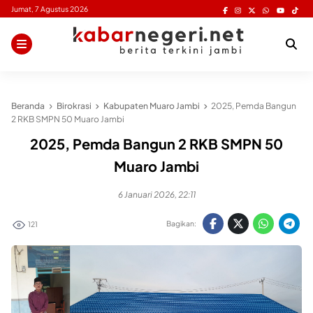
Skip
Jumat, 7 Agustus 2026
to
content
Beranda
Birokrasi
Kabupaten Muaro Jambi
2025, Pemda Bangun
2 RKB SMPN 50 Muaro Jambi
2025, Pemda Bangun 2 RKB SMPN 50
Muaro Jambi
6 Januari 2026, 22:11
Bagikan:
121