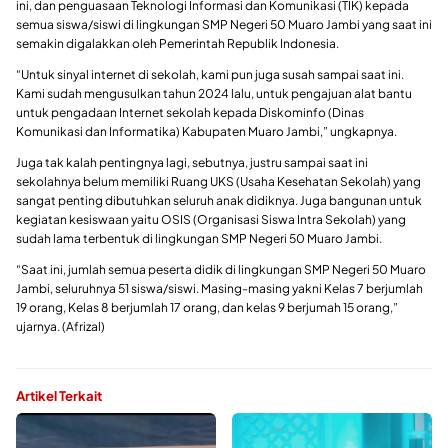
ini, dan penguasaan Teknologi Informasi dan Komunikasi (TIK) kepada
semua siswa/siswi di lingkungan SMP Negeri 50 Muaro Jambi yang saat ini
semakin digalakkan oleh Pemerintah Republik Indonesia.
“Untuk sinyal internet di sekolah, kami pun juga susah sampai saat ini.
Kami sudah mengusulkan tahun 2024 lalu, untuk pengajuan alat bantu
untuk pengadaan Internet sekolah kepada Diskominfo (Dinas
Komunikasi dan Informatika) Kabupaten Muaro Jambi,” ungkapnya.
Juga tak kalah pentingnya lagi, sebutnya, justru sampai saat ini
sekolahnya belum memiliki Ruang UKS (Usaha Kesehatan Sekolah) yang
sangat penting dibutuhkan seluruh anak didiknya. Juga bangunan untuk
kegiatan kesiswaan yaitu OSIS (Organisasi Siswa Intra Sekolah) yang
sudah lama terbentuk di lingkungan SMP Negeri 50 Muaro Jambi.
“Saat ini, jumlah semua peserta didik di lingkungan SMP Negeri 50 Muaro
Jambi, seluruhnya 51 siswa/siswi. Masing-masing yakni Kelas 7 berjumlah
19 orang, Kelas 8 berjumlah 17 orang, dan kelas 9 berjumah 15 orang,”
ujarnya. (Afrizal)
Artikel Terkait