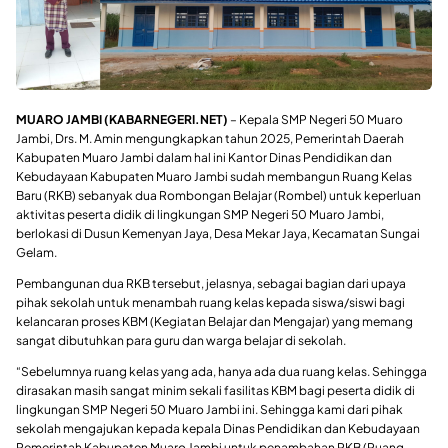
MUARO JAMBI (KABARNEGERI.NET)
– Kepala SMP Negeri 50 Muaro
Jambi, Drs. M. Amin mengungkapkan tahun 2025, Pemerintah Daerah
Kabupaten Muaro Jambi dalam hal ini Kantor Dinas Pendidikan dan
Kebudayaan Kabupaten Muaro Jambi sudah membangun Ruang Kelas
Baru (RKB) sebanyak dua Rombongan Belajar (Rombel) untuk keperluan
aktivitas peserta didik di lingkungan SMP Negeri 50 Muaro Jambi,
berlokasi di Dusun Kemenyan Jaya, Desa Mekar Jaya, Kecamatan Sungai
Gelam.
Pembangunan dua RKB tersebut, jelasnya, sebagai bagian dari upaya
pihak sekolah untuk menambah ruang kelas kepada siswa/siswi bagi
kelancaran proses KBM (Kegiatan Belajar dan Mengajar) yang memang
sangat dibutuhkan para guru dan warga belajar di sekolah.
“Sebelumnya ruang kelas yang ada, hanya ada dua ruang kelas. Sehingga
dirasakan masih sangat minim sekali fasilitas KBM bagi peserta didik di
lingkungan SMP Negeri 50 Muaro Jambi ini. Sehingga kami dari pihak
sekolah mengajukan kepada kepala Dinas Pendidikan dan Kebudayaan
Pemerintah Kabupaten Muaro Jambi untuk penambahan RKB (Ruang