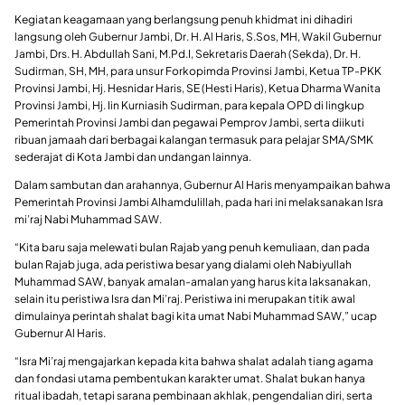
Kegiatan keagamaan yang berlangsung penuh khidmat ini dihadiri
langsung oleh Gubernur Jambi, Dr. H. Al Haris, S.Sos, MH, Wakil Gubernur
Jambi, Drs. H. Abdullah Sani, M.Pd.I, Sekretaris Daerah (Sekda), Dr. H.
Sudirman, SH, MH, para unsur Forkopimda Provinsi Jambi, Ketua TP-PKK
Provinsi Jambi, Hj. Hesnidar Haris, SE (Hesti Haris), Ketua Dharma Wanita
Provinsi Jambi, Hj. Iin Kurniasih Sudirman, para kepala OPD di lingkup
Pemerintah Provinsi Jambi dan pegawai Pemprov Jambi, serta diikuti
ribuan jamaah dari berbagai kalangan termasuk para pelajar SMA/SMK
sederajat di Kota Jambi dan undangan lainnya.
Dalam sambutan dan arahannya, Gubernur Al Haris menyampaikan bahwa
Pemerintah Provinsi Jambi Alhamdulillah, pada hari ini melaksanakan Isra
mi’raj Nabi Muhammad SAW.
“Kita baru saja melewati bulan Rajab yang penuh kemuliaan, dan pada
bulan Rajab juga, ada peristiwa besar yang dialami oleh Nabiyullah
Muhammad SAW, banyak amalan-amalan yang harus kita laksanakan,
selain itu peristiwa Isra dan Mi’raj. Peristiwa ini merupakan titik awal
dimulainya perintah shalat bagi kita umat Nabi Muhammad SAW,” ucap
Gubernur Al Haris.
“Isra Mi’raj mengajarkan kepada kita bahwa shalat adalah tiang agama
dan fondasi utama pembentukan karakter umat. Shalat bukan hanya
ritual ibadah, tetapi sarana pembinaan akhlak, pengendalian diri, serta