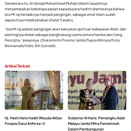
Sementara itu, Al Ustadz Muhammad Muhajir dalam tauziahnya
menyampaikan beberapa pesan kepada para hadirin diantaranya bahwa
Isra Mi’raj hendaknya menjadi pengingat, sebagai umat Islam sudah
sepatutnya melaksanakan shalat 5 waktu.
“Isra Mi’raj adalah pengingat akan kekuatan spiritual, kebesaran Allah, dan
pentingnya shalat sebagai penghubung utama antara hamba dan Sang
Pencipta,” pesannya. (Diskominfo Provinsi Jambi/Sapra Wintani/Foto:
Novriansah/Vidio: Erit Sutriedi)
Artikel Terkait
Hj. Hesti Haris Hadiri Wisuda Akbar
Gubernur Al Haris: Pemangku Adat
Ponpes Darul Arifin ke-5
Melayu Jambi Mitra Pemerintah
Dalam Pembangunan