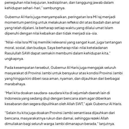
peneguhan nilai kejujuran, kedisiplinan, dan tanggung jawab dalam
kehidupan sehari-hari,” sambungnya.
Gubernur Al Haris juga menyampaikan, peringatan Isra Mi’raj menjadi
momentum penting untuk melakukan refleksi diri atas ibadah dan amal
yang telah dijalani. Ia berharap setiap waktu yang dilalui umat Islam
dipenuhi dengan nilai kebaikan dan tidak menjadi sia-sia.
“Nilai-nilai Isra Mi’raj memiliki relevansi yang sangat kuat, juga tantangan
moral, sosial, dan budaya. Saya berharap nilai-nilai keteladanan
Rasulullah SAW dapat semakin membumi dalam kehidupan kita,”
ungkapnya.
Pada kesempatan tersebut, Gubernur Al Haris juga mengajak seluruh
masyarakat di Provinsi Jambi untuk bersyukur atas kondisi Provinsi Jambi
yang hingga kini diberi rasa aman, nyaman, dan dijauhkan dari berbagai
marabahaya.
“Mari kita doakan saudara-saudara kita di sejumlah daerah lain di
Indonesia yang sedang diuji dengan bencana alam agar diberikan
kesabaran dan segera dipulihkan oleh Allah SWT,” ajak Gubernur Al Haris.
“Selain itu kita juga doakan Provinsi Jambi senantiasa dijauhkan dari
bencana, masyarakatnya rukun dan damai, sehingga rezeki Allah
dimuliakan bagi seluruh warga Jambi dimanapun berada,” lanjutnya.