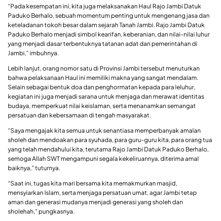
“Pada kesempatan ini, kita juga melaksanakan Haul Rajo Jambi Datuk
Paduko Berhalo, sebuah momentum penting untuk mengenang jasa dan
keteladanan tokoh besar dalam sejarah Tanah Jambi. Rajo Jambi Datuk
Paduko Berhalo menjadi simbol kearifan, keberanian, dan nilai-nilai luhur
yang menjadi dasar terbentuknya tatanan adat dan pemerintahan di
Jambi,” imbuhnya.
Lebih lanjut, orang nomor satu di Provinsi Jambi tersebut menuturkan
bahwa pelaksanaan Haul ini memiliki makna yang sangat mendalam.
Selain sebagai bentuk doa dan penghormatan kepada para leluhur,
kegiatan ini juga menjadi sarana untuk menjaga dan merawat identitas
budaya, memperkuat nilai keislaman, serta menanamkan semangat
persatuan dan kebersamaan di tengah masyarakat.
“Saya mengajak kita semua untuk senantiasa memperbanyak amalan
sholeh dan mendoakan para syuhada, para guru-guru kita, para orang tua
yang telah mendahului kita, terutama Rajo Jambi Datuk Paduko Berhalo,
semoga Allah SWT mengampuni segala kekeliruannya, diterima amal
baiknya,” tuturnya.
“Saat ini, tugas kita mari bersama kita memakmurkan masjid,
mensyiarkan Islam, serta menjaga persatuan umat, agar Jambi tetap
aman dan generasi mudanya menjadi generasi yang sholeh dan
sholehah,” pungkasnya.