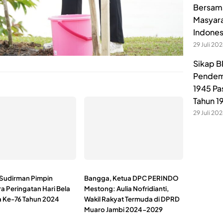
Bersama
Masyara
Indones
29 Juli 20
Sikap B
Pendem
1945 Pa
Tahun 1
29 Juli 20
Sudirman Pimpin
Bangga, Ketua DPC PERINDO
a Peringatan Hari Bela
Mestong: Aulia Nofridianti,
 Ke-76 Tahun 2024
Wakil Rakyat Termuda di DPRD
Muaro Jambi 2024-2029