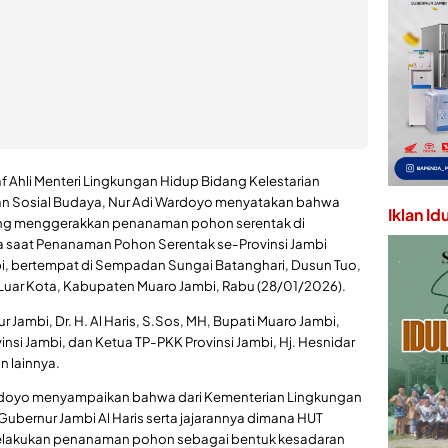
af Ahli Menteri Lingkungan Hidup Bidang Kelestarian
n Sosial Budaya, Nur Adi Wardoyo menyatakan bahwa
Iklan Id
yang menggerakkan penanaman pohon serentak di
ya saat Penanaman Pohon Serentak se-Provinsi Jambi
bi, bertempat di Sempadan Sungai Batanghari, Dusun Tuo,
uar Kota, Kabupaten Muaro Jambi, Rabu (28/01/2026).
Jambi, Dr. H. Al Haris, S.Sos, MH, Bupati Muaro Jambi,
i Jambi, dan Ketua TP-PKK Provinsi Jambi, Hj. Hesnidar
n lainnya.
rdoyo menyampaikan bahwa dari Kementerian Lingkungan
 Gubernur Jambi Al Haris serta jajarannya dimana HUT
 melakukan penanaman pohon sebagai bentuk kesadaran