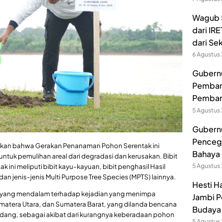
Wagub S
dari IR
dari Se
6 Agustus
Gubernur
Pembang
Pemban
5 Agustus
Gubernu
Pencega
takan bahwa Gerakan Penanaman Pohon Serentak ini
Bahaya 
tuk pemulihan areal dari degradasi dan kerusakan. Bibit
ini meliputi bibit kayu-kayuan, bibit penghasil Hasil
5 Agustus
n jenis-jenis Multi Purpose Tree Species (MPTS) lainnya.
Hesti H
nan yang mendalam terhadap kejadian yang menimpa
Jambi P
umatera Utara, dan Sumatera Barat, yang dilanda bencana
Budaya 
 bandang, sebagai akibat dari kurangnya keberadaan pohon
5 Agustus