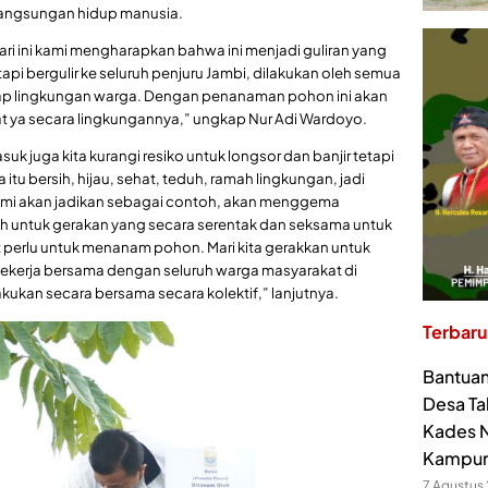
langsungan hidup manusia.
i ini kami mengharapkan bahwa ini menjadi guliran yang
 tetapi bergulir ke seluruh penjuru Jambi, dilakukan oleh semua
iap lingkungan warga. Dengan penanaman pohon ini akan
hat ya secara lingkungannya,” ungkap Nur Adi Wardoyo.
suk juga kita kurangi resiko untuk longsor dan banjir tetapi
itu bersih, hijau, sehat, teduh, ramah lingkungan, jadi
 kami akan jadikan sebagai contoh, akan menggema
oh untuk gerakan yang secara serentak dan seksama untuk
erlu untuk menanam pohon. Mari kita gerakkan untuk
bekerja bersama dengan seluruh warga masyarakat di
akukan secara bersama secara kolektif,” lanjutnya.
Terbaru
Bantuan
Desa Ta
Kades N
Kampu
7 Agustus