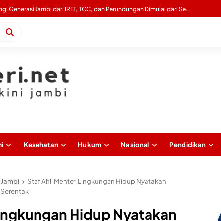
Gubernur Al Haris Tinjau Lokasi Pembangunan Sekolah Rakyat dan Lokasi Pembangunan BTN Bungo Green City
i
Kesehatan
Hukum
Nasional
Pendidikan
 Jambi
Staf Ahli Menteri Lingkungan Hidup Nyatakan
 Serentak
 Lingkungan Hidup Nyatakan