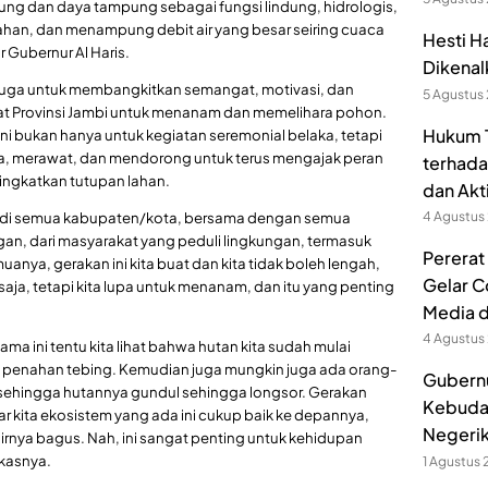
ng dan daya tampung sebagai fungsi lindung, hidrologis,
han, dan menampung debit air yang besar seiring cuaca
Hesti H
r Gubernur Al Haris.
Dikenal
ni juga untuk membangkitkan semangat, motivasi, dan
5 Agustus
t Provinsi Jambi untuk menanam dan memelihara pohon.
Hukum T
 bukan hanya untuk kegiatan seremonial belaka, tetapi
ra, merawat, dan mendorong untuk terus mengajak peran
terhada
ingkatkan tutupan lahan.
dan Akt
4 Agustus
ambi di semua kabupaten/kota, bersama dengan semua
an, dari masyarakat yang peduli lingkungan, termasuk
Pererat
anya, gerakan ini kita buat dan kita tidak boleh lengah,
Gelar C
ja, tetapi kita lupa untuk menanam, dan itu yang penting
Media 
4 Agustus
ama ini tentu kita lihat bahwa hutan kita sudah mulai
ada penahan tebing. Kemudian juga mungkin juga ada orang-
Gubernu
ehingga hutannya gundul sehingga longsor. Gerakan
Kebuda
ar kita ekosistem yang ada ini cukup baik ke depannya,
Negerik
airnya bagus. Nah, ini sangat penting untuk kehidupan
kasnya.
1 Agustus