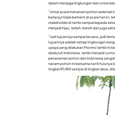
dalam menjaga lingkungan dan untuk ke
“Untuk acara menanam pohon serentak har
berlanjut tidak berhenti di acara hari ini,
stakeholder di Jambi sampai kepada set
menjadi hijau, teduh, bersih dan juga se
“Jadi tujuannya sampai ke sana, jadi terma
tujuannya adalah setiap lingkungan warga 
upaya yang dilakukan Provinsi Jambi ini
diseluruh Indonesia. Jambi menjadi cont
penanaman pohon dan Indonesia sangat p
nanam pohon ini bersama nanti hulunya 
tingkat RT/RW sampai di tingkat desa, dil