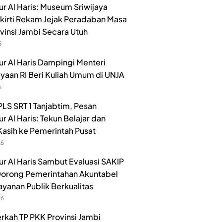
r Al Haris: Museum Sriwijaya
irti Rekam Jejak Peradaban Masa
ovinsi Jambi Secara Utuh
6
r Al Haris Dampingi Menteri
aan RI Beri Kuliah Umum di UNJA
6
LS SRT 1 Tanjabtim, Pesan
r Al Haris: Tekun Belajar dan
Kasih ke Pemerintah Pusat
26
r Al Haris Sambut Evaluasi SAKIP
orong Pemerintahan Akuntabel
ayanan Publik Berkualitas
26
rkah TP PKK Provinsi Jambi