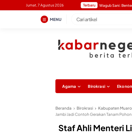
Skip
Jumat, 7 Agustus 2026
Terbaru
to
content
MENU
Agama
Birokrasi
Ekonom
Beranda
Birokrasi
Kabupaten Muaro
Jambi Jadi Contoh Gerakan Tanam Pohon
Staf Ahli Menteri