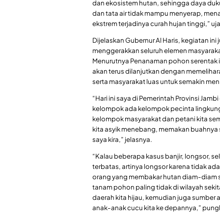
dan ekosistem hutan, sehingga daya duku
dan tata air tidak mampu menyerap, mena
ekstrem terjadinya curah hujan tinggi,” uja
Dijelaskan Gubernur Al Haris, kegiatan i
menggerakkan seluruh elemen masyaraka
Menurutnya Penanaman pohon serentak ini
akan terus dilanjutkan dengan memeliha
serta masyarakat luas untuk semakin men
“Hari ini saya di Pemerintah Provinsi J
kelompok ada kelompok pecinta lingkung
kelompok masyarakat dan petani kita semu
kita asyik menebang, memakan buahnya sa
saya kira,” jelasnya.
“Kalau beberapa kasus banjir, longsor, sel
terbatas, artinya longsor karena tidak 
orang yang membakar hutan diam-diam s
tanam pohon paling tidak di wilayah sekit
daerah kita hijau, kemudian juga sumber 
anak-anak cucu kita ke depannya,” pung