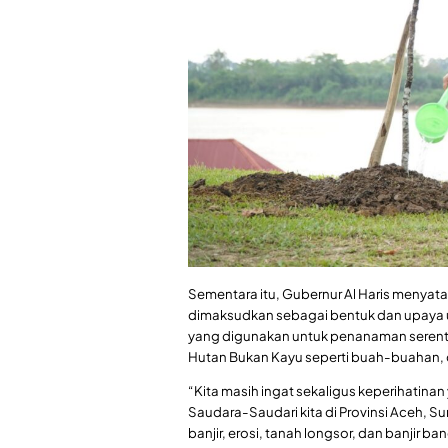
Sementara itu, Gubernur Al Haris menya
dimaksudkan sebagai bentuk dan upaya un
yang digunakan untuk penanaman serentak 
Hutan Bukan Kayu seperti buah-buahan, da
“Kita masih ingat sekaligus keperihati
Saudara-Saudari kita di Provinsi Aceh, S
banjir, erosi, tanah longsor, dan banjir