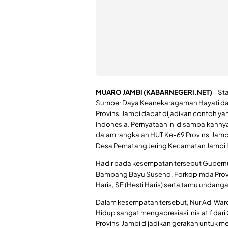
MUARO JAMBI (KABARNEGERI.NET)
– St
Sumber Daya Keanekaragaman Hayati da
Provinsi Jambi dapat dijadikan contoh 
Indonesia. Pernyataan ini disampaikann
dalam rangkaian HUT Ke-69 Provinsi Jam
Desa Pematang Jering Kecamatan Jambi L
Hadir pada kesempatan tersebut Gubernur 
Bambang Bayu Suseno, Forkopimda Provins
Haris, SE (Hesti Haris) serta tamu undanga
Dalam kesempatan tersebut, Nur Adi Wa
Hidup sangat mengapresiasi inisiatif dari
Provinsi Jambi dijadikan gerakan untuk