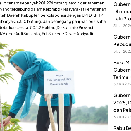
l ditanam sebanyak 201.274 batang, terdiri dari tanaman
Gubernu
 yang tergabung dalam Kelompok Masyarakat Perhutanan
Dharmak
intah Daerah Kabupten berkolaborasi dengan UPTD KPHP
Lalu Pr
 sebanyak 3.330 batang, dan pemegang perijinan berusaha
31 Juli 202
al luas sekitar 503,2 Hektar. (Diskominfo Provinsi
Video: Ardi Susianto, Erit Sutriedi/Driver: Apriyadi)
Gubernu
Kebuday
31 Juli 202
Buka MP
Gubernu
Terima 
30 Juli 20
Gubernu
2025, D
dan Pel
30 Juli 20
Rabu Be