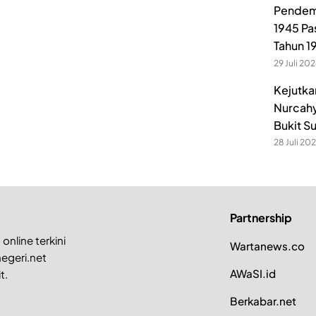
Pendem
1945 Pa
Tahun 1
29 Juli 20
Kejutka
Nurcahy
Bukit S
28 Juli 20
Partnership
online terkini
Wartanews.co
egeri.net
AWaSI.id
t.
Berkabar.net