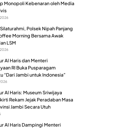
p Monopoli Kebenaran oleh Media
ivis
 2026
 Silaturahmi, Polsek Nipah Panjang
offee Morning Bersama Awak
dan LSM
 2026
r Al Haris dan Menteri
yaan RI Buka Pusparagam
u “Dari Jambi untuk Indonesia”
 2026
r Al Haris: Museum Sriwijaya
irti Rekam Jejak Peradaban Masa
ovinsi Jambi Secara Utuh
6
r Al Haris Dampingi Menteri