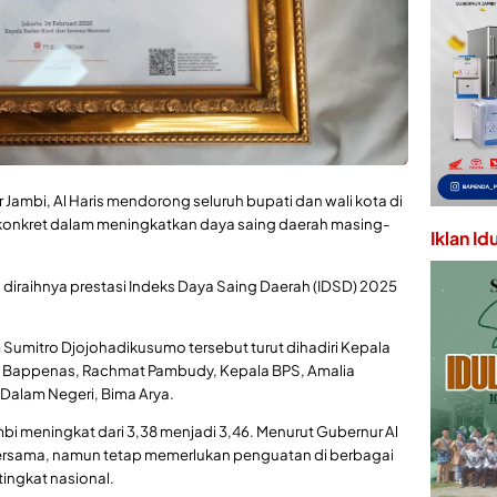
r Jambi, Al Haris mendorong seluruh bupati dan wali kota di
 konkret dalam meningkatkan daya saing daerah masing-
Iklan Id
i diraihnya prestasi Indeks Daya Saing Daerah (IDSD) 2025
 Sumitro Djojohadikusumo tersebut turut dihadiri Kepala
pala Bappenas, Rachmat Pambudy, Kepala BPS, Amalia
 Dalam Negeri, Bima Arya.
ambi meningkat dari 3,38 menjadi 3,46. Menurut Gubernur Al
a bersama, namun tetap memerlukan penguatan di berbagai
tingkat nasional.