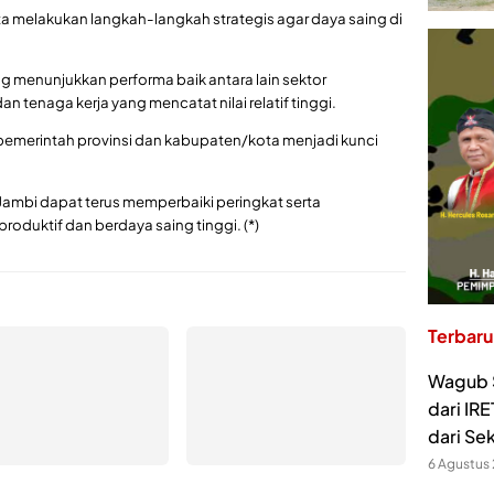
ta melakukan langkah-langkah strategis agar daya saing di
 menunjukkan performa baik antara lain sektor
n tenaga kerja yang mencatat nilai relatif tinggi.
a pemerintah provinsi dan kabupaten/kota menjadi kunci
 Jambi dapat terus memperbaiki peringkat serta
oduktif dan berdaya saing tinggi. (*)
Terbaru
Wagub S
dari IR
dari Se
6 Agustus