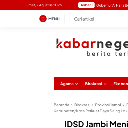
Skip
Jumat, 7 Agustus 2026
Terbaru
to
content
MENU
Agama
Birokrasi
Ekonom
Beranda
Birokrasi
Provinsi Jambi
I
Kabupaten/Kota Perkuat Daya Saing Lok
IDSD Jambi Meni