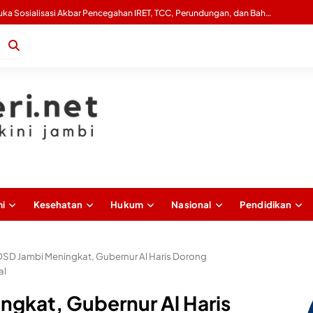
Gubernur Al Haris Buka Sosialisasi Akbar Pencegahan IRET, TCC, Perundungan, dan Bahaya Narkoba di Bungo
i
Kesehatan
Hukum
Nasional
Pendidikan
DSD Jambi Meningkat, Gubernur Al Haris Dorong
al
ngkat, Gubernur Al Haris