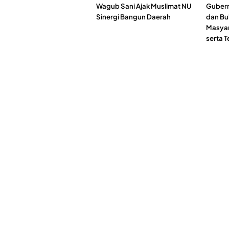
Wagub Sani Ajak Muslimat NU
Gubernu
Sinergi Bangun Daerah
dan Bu
Masyar
serta 