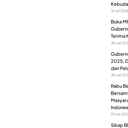
Kebuday
31 Juli 202
Buka MP
Gubernu
Terima 
30 Juli 20
Gubernu
2025, D
dan Pel
30 Juli 20
Rabu Be
Bersama
Masyara
Indones
29 Juli 20
Sikap B