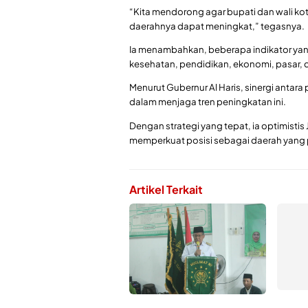
“Kita mendorong agar bupati dan wali ko
daerahnya dapat meningkat,” tegasnya.
Ia menambahkan, beberapa indikator yang
kesehatan, pendidikan, ekonomi, pasar, da
Menurut Gubernur Al Haris, sinergi antar
dalam menjaga tren peningkatan ini.
Dengan strategi yang tepat, ia optimistis
memperkuat posisi sebagai daerah yang pr
Artikel Terkait