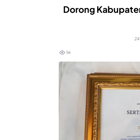
Dorong Kabupaten
24
56