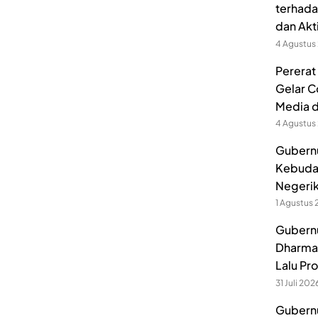
terhada
dan Akt
4 Agustus
Pererat
Gelar C
Media 
4 Agustus
Gubernu
Kebuda
Negerik
1 Agustus
Gubernu
Dharmak
Lalu Pr
31 Juli 202
Gubernu