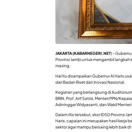
JAKARTA (KABARNEGERI.NET
) – Gubernu
Provinsi Jambi untuk mengambil langkah
masing.
Hal itu disampaikan Gubernur Al Haris usa
dari Badan Riset dan Inovasi Nasional.
Kegiatan yang berlangsung di Auditorium
BRIN, Prof. Arif Satria, Menteri PPN/Ke
Adininggar Widyasanti, dan Wakil Menteri
Dalam rilis tersebut, skor IDSD Provinsi J
Haris, capaian ini merupakan hasil kerj
sektor agar mampu bersaing lebih baik di 