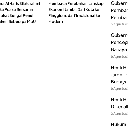
Gubernur
r Al Haris Silaturahmi
Membaca Perubahan Lanskap
ka Puasa Bersama
Ekonomi Jambi: Dari Kota ke
Pembang
akat Sungai Penuh
Pinggiran, dari Tradisional ke
Pemban
Teken Beberapa MoU
Modern
5 Agustus
Gubernu
Pencega
Bahaya 
5 Agustus
Hesti H
Jambi P
Budaya 
5 Agustus
Hesti H
Dikenal
5 Agustus
Hukum T