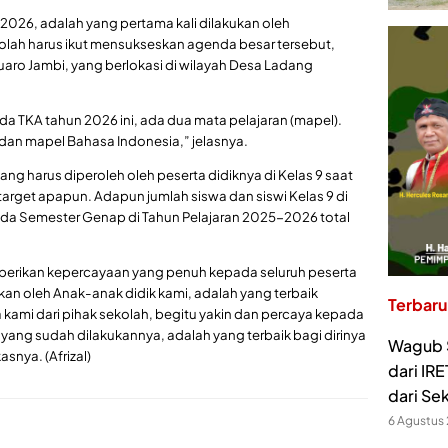
026, adalah yang pertama kali dilakukan oleh
lah harus ikut mensukseskan agenda besar tersebut,
uaro Jambi, yang berlokasi di wilayah Desa Ladang
da TKA tahun 2026 ini, ada dua mata pelajaran (mapel).
dan mapel Bahasa Indonesia,” jelasnya.
g harus diperoleh oleh peserta didiknya di Kelas 9 saat
 target apapun. Adapun jumlah siswa dan siswi Kelas 9 di
ada Semester Genap di Tahun Pelajaran 2025-2026 total
mberikan kepercayaan yang penuh kepada seluruh peserta
ukan oleh Anak-anak didik kami, adalah yang terbaik
Terbaru
ami dari pihak sekolah, begitu yakin dan percaya kepada
ang sudah dilakukannya, adalah yang terbaik bagi dirinya
Wagub S
snya. (Afrizal)
dari IR
dari Se
6 Agustus