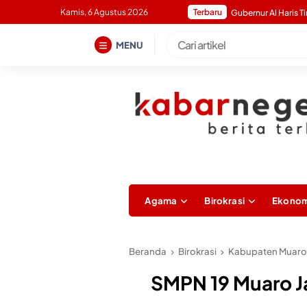
Skip
Kamis, 6 Agustus 2026
Terbaru
to
content
MENU
Agama
Birokrasi
Ekonom
Beranda
Birokrasi
Kabupaten Muaro
SMPN 19 Muaro J