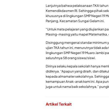
Lanjutnya bahwa pelaksanaan TKA tahun 2
Kemendikdasmen RI. Sehingga pihak seko
khususnya di lingkungan SMP Negeri 19 M
Panjang, Kecamatan Sungai Gelam ini.
“Untuk mata pelajaran yang diujiankan pa
Masing-masing yaitu mapel Matematika, 
Disinggung mengenai standar minimum yan
ujian TKA tahun ini, menurutnya tidak ada
lingkungan SMP Negeri 19 Muaro Jambi p
seluruhnya 58 orang siswa/siswi.
Dirinya selaku kepala sekolah hanya me
didiknya. “Apapun yang diraih, dan dilak
kepada almamater sekolahnya. Sehingga k
kemampuan Anak-anak kami ini. Apa pun y
juga untuk nama baik sekolahnya,” pungka
Artikel Terkait