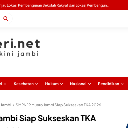
Gubernur Al Haris Buka Sosialisasi Akbar Pencegahan IRET, TCC, Perundungan, dan Bahaya Narkoba di Bungo
i
Kesehatan
Hukum
Nasional
Pendidikan
 Jambi
SMPN 19 Muaro Jambi Siap Sukseskan TKA 2026
ambi Siap Sukseskan TKA