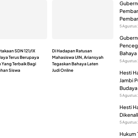
Gubernur
Pembang
Pemban
5 Agustus
Gubernu
Pencega
takaan SDN 121/IX
Di Hadapan Ratusan
Bahaya 
Jaya Terus Berupaya
Mahasiswa UIN, Ariansyah
5 Agustus
n Yang Terbaik Bagi
Tegaskan Bahaya Laten
han Siswa
Judi Online
Hesti H
Jambi P
Budaya 
5 Agustus
Hesti H
Dikenal
5 Agustus
Hukum T