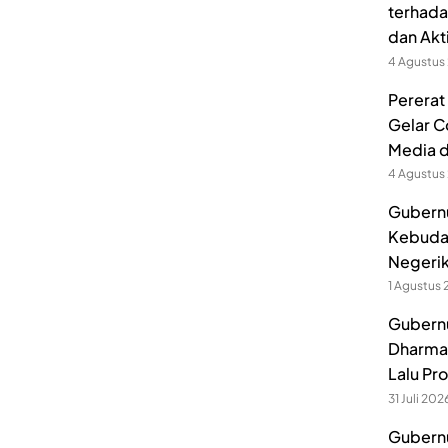
terhada
dan Akt
4 Agustus
Pererat
Gelar C
Media 
4 Agustus
Gubernu
Kebuda
Negerik
1 Agustus
Gubernu
Dharmak
Lalu Pr
31 Juli 202
Gubernu