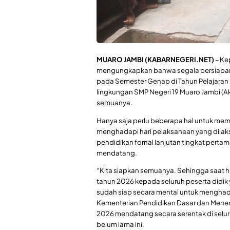
MUARO JAMBI (KABARNEGERI.NET)
– Ke
mengungkapkan bahwa segala persiapan
pada Semester Genap di Tahun Pelajaran 2
lingkungan SMP Negeri 19 Muaro Jambi (A
semuanya.
Hanya saja perlu beberapa hal untuk mem
menghadapi hari pelaksanaan yang dilak
pendidikan fornal lanjutan tingkat perta
mendatang.
“Kita siapkan semuanya. Sehingga saat 
tahun 2026 kepada seluruh peserta didik 
sudah siap secara mental untuk menghada
Kementerian Pendidikan Dasar dan Mene
2026 mendatang secara serentak di selur
belum lama ini.