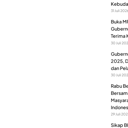
Kebuday
31 Juli 202
Buka MP
Gubernu
Terima 
30 Juli 20
Gubernu
2025, D
dan Pel
30 Juli 20
Rabu Be
Bersama
Masyara
Indones
29 Juli 20
Sikap B