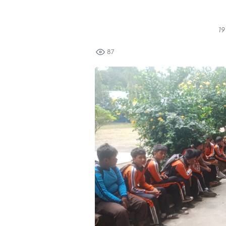
19
87