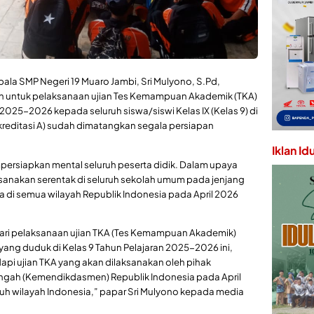
pala SMP Negeri 19 Muaro Jambi, Sri Mulyono, S.Pd,
 untuk pelaksanaan ujian Tes Kemampuan Akademik (TKA)
025-2026 kepada seluruh siswa/siswi Kelas IX (Kelas 9) di
kreditasi A) sudah dimatangkan segala persiapan
Iklan Id
persiapkan mental seluruh peserta didik. Dalam upaya
sanakan serentak di seluruh sekolah umum pada jenjang
ma di semua wilayah Republik Indonesia pada April 2026
hari pelaksanaan ujian TKA (Tes Kemampuan Akademik)
yang duduk di Kelas 9 Tahun Pelajaran 2025-2026 ini,
pi ujian TKA yang akan dilaksanakan oleh pihak
ngah (Kemendikdasmen) Republik Indonesia pada April
uh wilayah Indonesia,” papar Sri Mulyono kepada media