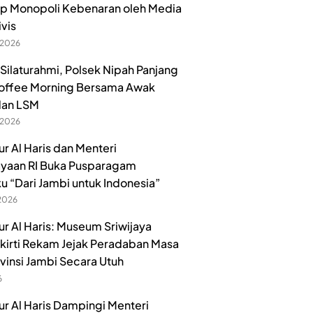
p Monopoli Kebenaran oleh Media
ivis
 2026
 Silaturahmi, Polsek Nipah Panjang
offee Morning Bersama Awak
dan LSM
 2026
r Al Haris dan Menteri
yaan RI Buka Pusparagam
u “Dari Jambi untuk Indonesia”
 2026
r Al Haris: Museum Sriwijaya
irti Rekam Jejak Peradaban Masa
ovinsi Jambi Secara Utuh
6
r Al Haris Dampingi Menteri