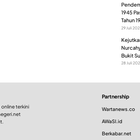
Pendem
1945 Pa
Tahun 1
29 Juli 20
Kejutka
Nurcahy
Bukit S
28 Juli 20
Partnership
online terkini
Wartanews.co
egeri.net
AWaSI.id
t.
Berkabar.net