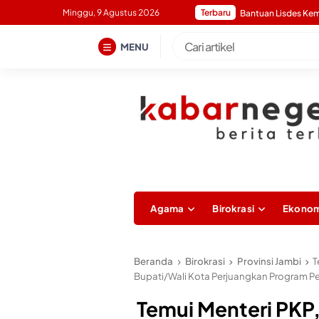
Skip
Minggu, 9 Agustus 2026
Terbaru
to
content
MENU
Agama
Birokrasi
Ekonom
Beranda
Birokrasi
Provinsi Jambi
T
Bupati/Wali Kota Perjuangkan Program 
Temui Menteri PKP,