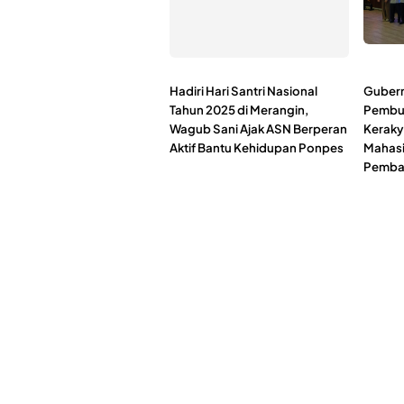
Hadiri Hari Santri Nasional
Gubernu
Tahun 2025 di Merangin,
Pembuk
Wagub Sani Ajak ASN Berperan
Keraky
Aktif Bantu Kehidupan Ponpes
Mahasi
Pemba