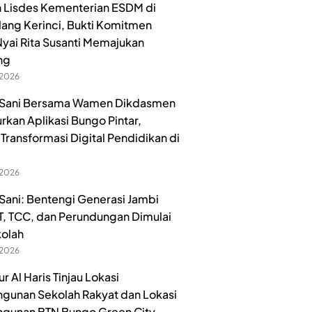
 Lisdes Kementerian ESDM di
lang Kerinci, Bukti Komitmen
yai Rita Susanti Memajukan
ng
 2026
Sani Bersama Wamen Dikdasmen
urkan Aplikasi Bungo Pintar,
Transformasi Digital Pendidikan di
 2026
ani: Bentengi Generasi Jambi
ET, TCC, dan Perundungan Dimulai
kolah
 2026
 Al Haris Tinjau Lokasi
unan Sekolah Rakyat dan Lokasi
gunan BTN Bungo Green City