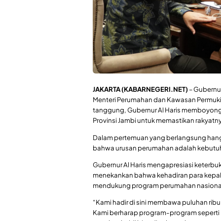
JAKARTA (KABARNEGERI.NET)
– Gubernur
Menteri Perumahan dan Kawasan Permukiman
tanggung, Gubernur Al Haris memboyong s
Provinsi Jambi untuk memastikan rakya
Dalam pertemuan yang berlangsung hanga
bahwa urusan perumahan adalah kebutuh
Gubernur Al Haris mengapresiasi keterbu
menekankan bahwa kehadiran para kepala 
mendukung program perumahan nasiona
“Kami hadir di sini membawa puluhan ribu
Kami berharap program-program seperti