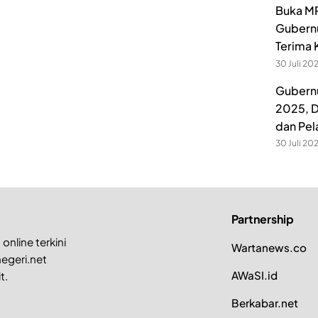
Buka MP
Gubernu
Terima 
30 Juli 20
Gubernu
2025, D
dan Pel
30 Juli 20
Partnership
online terkini
Wartanews.co
egeri.net
AWaSI.id
t.
Berkabar.net