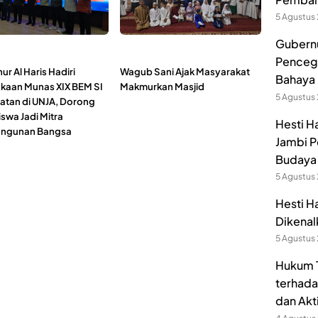
5 Agustus
Gubernu
Pencega
r Al Haris Hadiri
Wagub Sani Ajak Masyarakat
Bahaya 
aan Munas XIX BEM SI
Makmurkan Masjid
5 Agustus
atan di UNJA, Dorong
swa Jadi Mitra
Hesti H
ngunan Bangsa
Jambi P
Budaya 
5 Agustus
Hesti H
Dikenal
5 Agustus
Hukum T
terhada
dan Akt