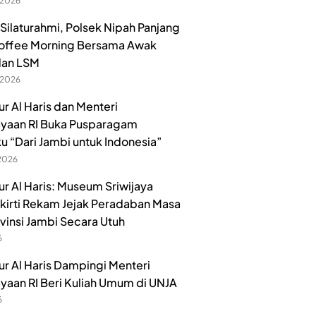
 2026
 Silaturahmi, Polsek Nipah Panjang
offee Morning Bersama Awak
dan LSM
 2026
r Al Haris dan Menteri
yaan RI Buka Pusparagam
u “Dari Jambi untuk Indonesia”
 2026
r Al Haris: Museum Sriwijaya
irti Rekam Jejak Peradaban Masa
ovinsi Jambi Secara Utuh
6
r Al Haris Dampingi Menteri
aan RI Beri Kuliah Umum di UNJA
6