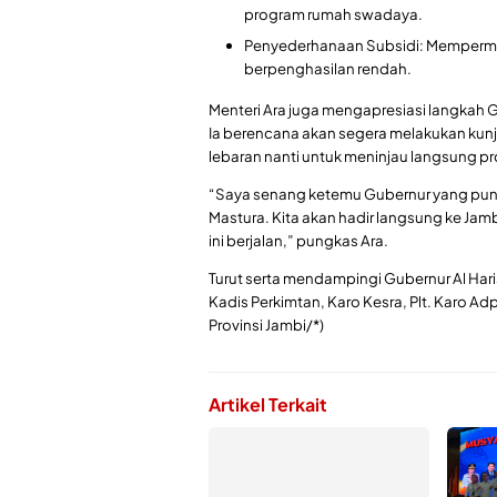
program rumah swadaya.
Penyederhanaan Subsidi: Mempermu
berpenghasilan rendah.
Menteri Ara juga mengapresiasi langkah 
Ia berencana akan segera melakukan kun
lebaran nanti untuk meninjau langsung pr
“Saya senang ketemu Gubernur yang punya 
Mastura. Kita akan hadir langsung ke Jam
ini berjalan,” pungkas Ara.
Turut serta mendampingi Gubernur Al Hari
Kadis Perkimtan, Karo Kesra, Plt. Karo A
Provinsi Jambi/*)
Artikel Terkait