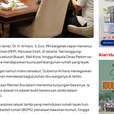
 Jambi, Dr. H. Al Haris, S.Sos, MH bergerak cepat menemui
 (PKP), Maruarar Sirait, di Jakarta. Tak tanggung-
Iklan Id
eluruh Bupati, Wali Kota, hingga Kepala Dinas Perkim se-
tnya mendapatkan kuota pembangunan rumah yang layak.
t namun intens tersebut, Gubernur Al Haris menegaskan
an mendesak bagi puluhan ribu warganya di Jambi.
kaan Menteri Ara dalam menerima kunjungan besarnya. Ia
daerah ini adalah bukti keseriusan Jambi dalam
l.
 aspirasi rakyat Jambi yang merindukan rumah layak huni.
 bedah rumah (BSPS), penataan kawasan kumuh, hingga