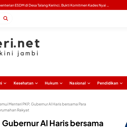
Wagub Sani Bersama Wamen Dikdasmen RI Luncurkan Aplikasi Bungo Pintar, Dorong Transformasi Digital Pendidikan di Jambi
i
Kesehatan
Hukum
Nasional
Pendidikan
emui Menteri PKP, Gubernur Al Haris bersama Para
Perumahan Rakyat
 Gubernur Al Haris bersama