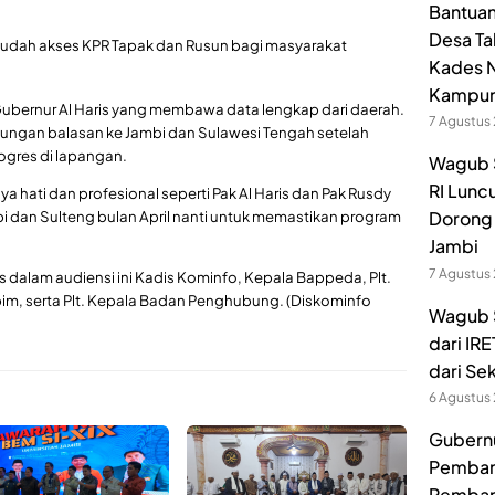
Bantuan
Desa Ta
dah akses KPR Tapak dan Rusun bagi masyarakat
Kades N
Kampu
Gubernur Al Haris yang membawa data lengkap dari daerah.
7 Agustus
jungan balasan ke Jambi dan Sulawesi Tengah setelah
ogres di lapangan.
Wagub 
RI Lunc
hati dan profesional seperti Pak Al Haris dan Pak Rusdy
bi dan Sulteng bulan April nanti untuk memastikan program
Dorong 
Jambi
7 Agustus
s dalam audiensi ini Kadis Kominfo, Kepala Bappeda, Plt.
dpim, serta Plt. Kepala Badan Penghubung. (Diskominfo
Wagub S
dari IR
dari Se
6 Agustus
Gubernur
Pembang
Pemban