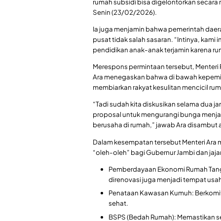
rumah subsidi bisa digelontorkan secara m
Senin (23/02/2026).
Ia juga menjamin bahwa pemerintah daer
pusat tidak salah sasaran. “Intinya, kami
pendidikan anak-anak terjamin karena r
Merespons permintaan tersebut, Menteri 
Ara menegaskan bahwa di bawah kepemim
membiarkan rakyat kesulitan mencicil ru
“Tadi sudah kita diskusikan selama dua j
proposal untuk mengurangi bunga menjadi
berusaha di rumah,” jawab Ara disambut 
Dalam kesempatan tersebut Menteri Ara 
“oleh-oleh” bagi Gubernur Jambi dan jaja
Pemberdayaan Ekonomi Rumah Tan
direnovasi juga menjadi tempat usah
Penataan Kawasan Kumuh: Berkom
sehat.
BSPS (Bedah Rumah): Memastikan s