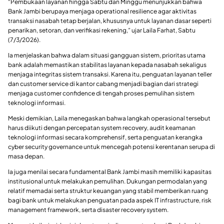
“Pembukaan layanan hingga Sabtu dan Minggu menunjukkan bahwa
Bank Jambi berupaya menjaga operational resilience agar aktivitas
transaksi nasabah tetap berjalan, khususnya untuk layanan dasar seperti
penarikan, setoran, dan verifikasi rekening,” ujar Laila Farhat, Sabtu
(7/3/2026).
Ia menjelaskan bahwa dalam situasi gangguan sistem, prioritas utama
bank adalah memastikan stabilitas layanan kepada nasabah sekaligus
menjaga integritas sistem transaksi. Karena itu, penguatan layanan teller
dan customer service di kantor cabang menjadi bagian dari strategi
menjaga customer confidence di tengah proses pemulihan sistem
teknologi informasi.
Meski demikian, Laila menegaskan bahwa langkah operasional tersebut
harus diikuti dengan percepatan system recovery, audit keamanan
teknologi informasi secara komprehensif, serta penguatan kerangka
cyber security governance untuk mencegah potensi kerentanan serupa di
masa depan.
Ia juga menilai secara fundamental Bank Jambi masih memiliki kapasitas
institusional untuk melakukan pemulihan. Dukungan permodalan yang
relatif memadai serta struktur keuangan yang stabil memberikan ruang
bagi bank untuk melakukan penguatan pada aspek IT infrastructure, risk
management framework, serta disaster recovery system.