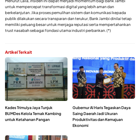
Menurut Laila, insiden ini dapat menjadi momentum bagi Bank Jambi
untuk mempercepat transformasi digital yang lebih aman dan
berkelanjutan. Jika proses pemulihan sistem dan komunikasi kepada
publik dilakukan secara transparan dan terukur, Bank Jambi dinilai tetap
memiliki peluang besar untuk menjaga reputasi serta mempertahankan
trust nasabah sebagai fondasi utama industri perbankan. (*)
Artikel Terkait
Kades Trimulya Jaya Tunjuk
Gubernur Al Haris Tegaskan Daya
BUMDes Kelola Ternak Kambing
Saing Daerah Jadi Ukuran
untuk Ketahanan Pangan
Produktivitas dan Kemajuan
Ekonomi