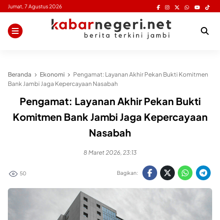
Skip
Jumat, 7 Agustus 2026
to
content
Beranda
Ekonomi
Pengamat: Layanan Akhir Pekan Bukti Komitmen
Bank Jambi Jaga Kepercayaan Nasabah
Pengamat: Layanan Akhir Pekan Bukti
Komitmen Bank Jambi Jaga Kepercayaan
Nasabah
8 Maret 2026, 23:13
Bagikan:
50