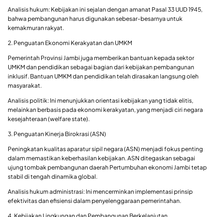
Analisis hukum: Kebijakan ini sejalan dengan amanat Pasal 33 UUD 1945,
bahwa pembangunan harus digunakan sebesar-besarnya untuk
kemakmuran rakyat.
2. Penguatan Ekonomi Kerakyatan dan UMKM
Pemerintah Provinsi Jambi juga memberikan bantuan kepada sektor
UMKM dan pendidikan sebagai bagian dari kebijakan pembangunan
inklusif. Bantuan UMKM dan pendidikan telah dirasakan langsung oleh
masyarakat.
Analisis politik: Ini menunjukkan orientasi kebijakan yang tidak elitis,
melainkan berbasis pada ekonomi kerakyatan, yang menjadi ciri negara
kesejahteraan (welfare state).
3. Penguatan Kinerja Birokrasi (ASN)
Peningkatan kualitas aparatur sipil negara (ASN) menjadi fokus penting
dalam memastikan keberhasilan kebijakan. ASN ditegaskan sebagai
ujung tombak pembangunan daerah Pertumbuhan ekonomi Jambi tetap
stabil di tengah dinamika global.
Analisis hukum administrasi: Ini mencerminkan implementasi prinsip
efektivitas dan efisiensi dalam penyelenggaraan pemerintahan.
4. Kebijakan Lingkungan dan Pembangunan Berkelanjutan