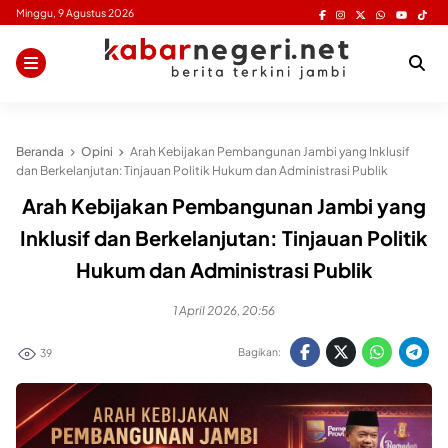
Skip
Minggu, 9 Agustus 2026
to
content
Beranda
Opini
Arah Kebijakan Pembangunan Jambi yang Inklusif
dan Berkelanjutan: Tinjauan Politik Hukum dan Administrasi Publik
Arah Kebijakan Pembangunan Jambi yang
Inklusif dan Berkelanjutan: Tinjauan Politik
Hukum dan Administrasi Publik
1 April 2026, 20:56
Bagikan:
39