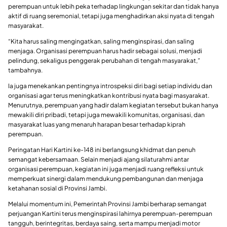
perempuan untuk lebih peka terhadap lingkungan sekitar dan tidak hanya
aktif di ruang seremonial, tetapi juga menghadirkan aksi nyata di tengah
masyarakat.
“Kita harus saling mengingatkan, saling menginspirasi, dan saling
menjaga. Organisasi perempuan harus hadir sebagai solusi, menjadi
pelindung, sekaligus penggerak perubahan di tengah masyarakat,”
tambahnya.
Ia juga menekankan pentingnya introspeksi diri bagi setiap individu dan
organisasi agar terus meningkatkan kontribusi nyata bagi masyarakat.
Menurutnya, perempuan yang hadir dalam kegiatan tersebut bukan hanya
mewakili diri pribadi, tetapi juga mewakili komunitas, organisasi, dan
masyarakat luas yang menaruh harapan besar terhadap kiprah
perempuan.
Peringatan Hari Kartini ke-148 ini berlangsung khidmat dan penuh
semangat kebersamaan. Selain menjadi ajang silaturahmi antar
organisasi perempuan, kegiatan ini juga menjadi ruang refleksi untuk
memperkuat sinergi dalam mendukung pembangunan dan menjaga
ketahanan sosial di Provinsi Jambi.
Melalui momentum ini, Pemerintah Provinsi Jambi berharap semangat
perjuangan Kartini terus menginspirasi lahirnya perempuan-perempuan
tangguh, berintegritas, berdaya saing, serta mampu menjadi motor