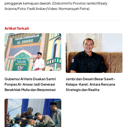
penggerak kemajuan daerah. (Diskominfo Provinsi Jambi/Waaly
Arizona/Foto: Fadli Ardian/Video: Normansyah Patra)
Artikel Terkait
Gubernur Al Haris Doakan Santri
Jambi dan Desain Besar Sawit-
Ponpes Al-Anwar Jadi Generasi
Kelapa-Karet: Antara Rencana
Berakhlak Mulia dan Berprestasi
Strategis dan Realita