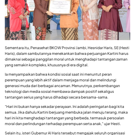
Sementara itu, Penasehat BKOW Provinsi Jambi, Hesnidar Haris, SE (Hesti
Haris), dalam sambutannya menekankan bahwa perjuangan Kartini harus
dimaknai sebagai panggilan moral untuk menghadapi tantangan zaman
yang semakin kompleks, khususnya di era digital.
Ia menyampaikan bahwa kondisi sosial saat ini menuntut peran
perempuan yang lebih aktif dalam menjaga moral dan melindungi
generasi muda dari berbagai ancaman. Menurutnya, perkembangan
teknologi dan media sosial membawa dampak positif sekaligus
tantangan serius yang harus dihadapi secara bersama-sama.
“Hari ini bukan hanya sekadar perayaan. Ini adalah peringatan bagi kita
semua. Jika dahulu Kartini berjuang membuka jalan menuju terang, maka
hari ini kita menghadapi tantangan yang berbeda, termasuk persoalan
moral dan perlindungan terhadap perempuan serta anak,” ujar Hesti.
Selain itu, isteri Gubernur Al Haris tersebut mengajak seluruh organisasi