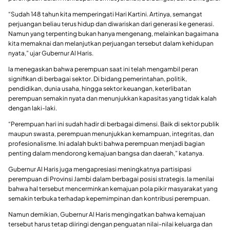
“Sudah 148 tahun kita memperingati Hari Kartini. Artinya, semangat
perjuangan beliau terus hidup dan diwariskan dari generasi ke generasi.
Namun yang terpenting bukan hanya mengenang, melainkan bagaimana
kita memaknai dan melanjutkan perjuangan tersebut dalam kehidupan
nyata,” ujar Gubernur Al Haris.
Ia menegaskan bahwa perempuan saat ini telah mengambil peran
signifikan di berbagai sektor. Di bidang pemerintahan, politik,
pendidikan, dunia usaha, hingga sektor keuangan, keterlibatan
perempuan semakin nyata dan menunjukkan kapasitas yang tidak kalah
dengan laki-laki.
“Perempuan hari ini sudah hadir di berbagai dimensi. Baik di sektor publik
maupun swasta, perempuan menunjukkan kemampuan, integritas, dan
profesionalisme. Ini adalah bukti bahwa perempuan menjadi bagian
penting dalam mendorong kemajuan bangsa dan daerah,” katanya.
Gubernur Al Haris juga mengapresiasi meningkatnya partisipasi
perempuan di Provinsi Jambi dalam berbagai posisi strategis. Ia menilai
bahwa hal tersebut mencerminkan kemajuan pola pikir masyarakat yang
semakin terbuka terhadap kepemimpinan dan kontribusi perempuan.
Namun demikian, Gubernur Al Haris mengingatkan bahwa kemajuan
tersebut harus tetap diiringi dengan penguatan nilai-nilai keluarga dan