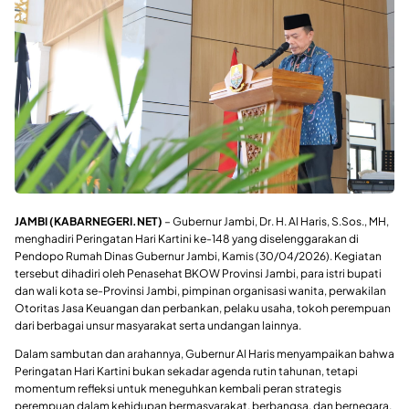
JAMBI (KABARNEGERI.NET)
– Gubernur Jambi, Dr. H. Al Haris, S.Sos., MH,
menghadiri Peringatan Hari Kartini ke-148 yang diselenggarakan di
Pendopo Rumah Dinas Gubernur Jambi, Kamis (30/04/2026). Kegiatan
tersebut dihadiri oleh Penasehat BKOW Provinsi Jambi, para istri bupati
dan wali kota se-Provinsi Jambi, pimpinan organisasi wanita, perwakilan
Otoritas Jasa Keuangan dan perbankan, pelaku usaha, tokoh perempuan
dari berbagai unsur masyarakat serta undangan lainnya.
Dalam sambutan dan arahannya, Gubernur Al Haris menyampaikan bahwa
Peringatan Hari Kartini bukan sekadar agenda rutin tahunan, tetapi
momentum refleksi untuk meneguhkan kembali peran strategis
perempuan dalam kehidupan bermasyarakat, berbangsa, dan bernegara.