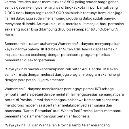
karena Presiden sudah memutuskan 6.500 paling rendah harga gabah,
semua gabah kering panen artinya di tingkat kota ini pun banyak yang
7.000 tidak hanya segitu ada 7.000 pakai lebih tentunya kemudian juga
hari ini Bulog juga sudah menampung digudang Bulog sudah banyak
menyebar di Jambi. Artinya kalau dulu mereka sulit menjual hasil pertanian
sekarang sudah bisa ditampung di Bulog setempat,” tutur Gubernur Al
Haris.
Sementara itu, dalam arahannya Wamentan Sudaryono menyampaikan
keyakinannya bahwa HKTI di bawah Sutan Adil Hendra dapat semakin
maju dan dapat bersinergi dengan petani serta program prioritas
pemerintah di sektor pertanian.
“Saya yakin di bawah kepemimpinan Pak Sutan Adil Hendra HKTI akan
semakin maju dengan melesat dan juga program-program akan sinergi
dengan para petani,” ujar Wamentan.
Wamentan Sudaryono menekankan pentingnya peran HKTI sebagai
jembatan antara petani dan pemerintah. Ia mengapresiasi semangat para
petani di Provinsi Jambi dan menegaskan bahwa Kementan akan terus
mendorong modernisasi pertanian melalui penyediaan sarana dan
prasarana. “Kartini Pertanian” atau Wanita Tani Provinsi Jambi membantu
pemerintah dalam membangun pertanian Indonesia.
“Saya yakin HKTI dan Wanita Tani Provinsi Jambi telah merancang