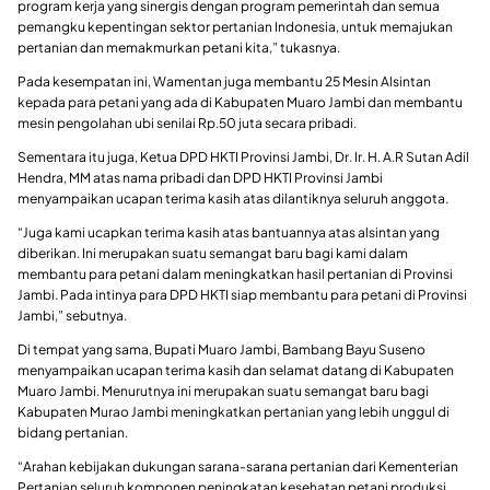
program kerja yang sinergis dengan program pemerintah dan semua
pemangku kepentingan sektor pertanian Indonesia, untuk memajukan
pertanian dan memakmurkan petani kita,” tukasnya.
Pada kesempatan ini, Wamentan juga membantu 25 Mesin Alsintan
kepada para petani yang ada di Kabupaten Muaro Jambi dan membantu
mesin pengolahan ubi senilai Rp.50 juta secara pribadi.
Sementara itu juga, Ketua DPD HKTI Provinsi Jambi, Dr. Ir. H. A.R Sutan Adil
Hendra, MM atas nama pribadi dan DPD HKTI Provinsi Jambi
menyampaikan ucapan terima kasih atas dilantiknya seluruh anggota.
“Juga kami ucapkan terima kasih atas bantuannya atas alsintan yang
diberikan. Ini merupakan suatu semangat baru bagi kami dalam
membantu para petani dalam meningkatkan hasil pertanian di Provinsi
Jambi. Pada intinya para DPD HKTI siap membantu para petani di Provinsi
Jambi,” sebutnya.
Di tempat yang sama, Bupati Muaro Jambi, Bambang Bayu Suseno
menyampaikan ucapan terima kasih dan selamat datang di Kabupaten
Muaro Jambi. Menurutnya ini merupakan suatu semangat baru bagi
Kabupaten Murao Jambi meningkatkan pertanian yang lebih unggul di
bidang pertanian.
“Arahan kebijakan dukungan sarana-sarana pertanian dari Kementerian
Pertanian seluruh komponen peningkatan kesehatan petani produksi