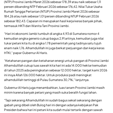
(NTP) Provinsi Jambi Maret 2026 sebesar 178,39 atau naik sebesar 1,11
persen dibanding NTP Februari 2026 sebesar 176,42. Nilai Tukar Usaha
Rumah Tangga Pertanian (NTUP) Provinsi Jambi Maret 2026 sebesar
184,26 atau naik sebesar 1,01 persen dibanding NTUP Februari 2026
sebesar 182,43. Capaian ini merupakan hasil kerja keras banyak pihak,
termasuk HKTI dan Wanita Tani Provinsi Jambi.
“Hari ini ekonomi Jambi tumbuh di angka 4,93 di Sumatera nomor 4
kemudian angka generio cukup bagus 2,91 artinya, kemudian juga nilai
tukar petani kita itu di angka 1.78 pemerintah yang tadinya satu tujuh
enam naik 1,76. Alhamdulillah ini juga berkat perjuangan dan kerja keras
HTKI,” papar Gubernur Al Haris.
“Ketahanan pangan dan ketahanan energi untuk pangan di Provinsi Jambi
Alhamdulillah cukup luas sawah kita hari ini ada 14.000 hektar kemudian
di tahun 2025 ada peningkatan sebesar 12.000 hektar, target kami 2026
ini insya Allah 126.000 hektar. Untuk produksi padi meningkat
alhamdulillah tertinggi di Pulau Sumatera 30,7%,” lanjutnya.
Gubernur Al Haris juga menambahkan, luas tanam Provinsi Jambi masih
minim karena banyak petani yang masih suka beralih fungsi lahan.
“Tapi sekarang Alhamdulillah ini sudah bagus sekali sekarang dengan
gabah yang dibeli oleh Bulog hari ini dengan adanya kebijakan Pak
Presiden bahwa hari ini petani kita sudah mulai tertarik dengan sawah