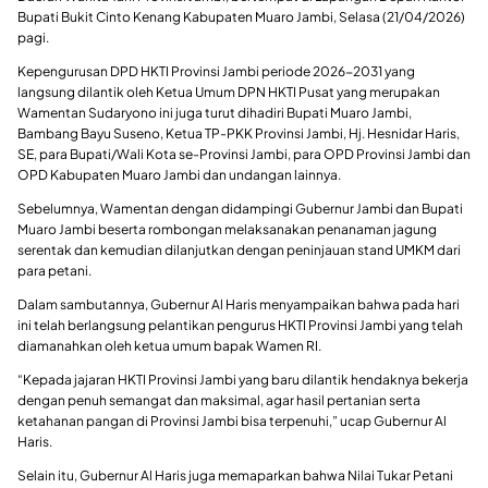
Bupati Bukit Cinto Kenang Kabupaten Muaro Jambi, Selasa (21/04/2026)
pagi.
Kepengurusan DPD HKTI Provinsi Jambi periode 2026-2031 yang
langsung dilantik oleh Ketua Umum DPN HKTI Pusat yang merupakan
Wamentan Sudaryono ini juga turut dihadiri Bupati Muaro Jambi,
Bambang Bayu Suseno, Ketua TP-PKK Provinsi Jambi, Hj. Hesnidar Haris,
SE, para Bupati/Wali Kota se-Provinsi Jambi, para OPD Provinsi Jambi dan
OPD Kabupaten Muaro Jambi dan undangan lainnya.
Sebelumnya, Wamentan dengan didampingi Gubernur Jambi dan Bupati
Muaro Jambi beserta rombongan melaksanakan penanaman jagung
serentak dan kemudian dilanjutkan dengan peninjauan stand UMKM dari
para petani.
Dalam sambutannya, Gubernur Al Haris menyampaikan bahwa pada hari
ini telah berlangsung pelantikan pengurus HKTI Provinsi Jambi yang telah
diamanahkan oleh ketua umum bapak Wamen RI.
“Kepada jajaran HKTI Provinsi Jambi yang baru dilantik hendaknya bekerja
dengan penuh semangat dan maksimal, agar hasil pertanian serta
ketahanan pangan di Provinsi Jambi bisa terpenuhi,” ucap Gubernur Al
Haris.
Selain itu, Gubernur Al Haris juga memaparkan bahwa Nilai Tukar Petani