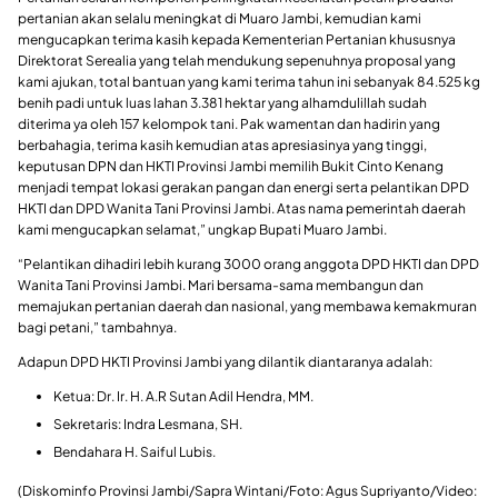
pertanian akan selalu meningkat di Muaro Jambi, kemudian kami
mengucapkan terima kasih kepada Kementerian Pertanian khususnya
Direktorat Serealia yang telah mendukung sepenuhnya proposal yang
kami ajukan, total bantuan yang kami terima tahun ini sebanyak 84.525 kg
benih padi untuk luas lahan 3.381 hektar yang alhamdulillah sudah
diterima ya oleh 157 kelompok tani. Pak wamentan dan hadirin yang
berbahagia, terima kasih kemudian atas apresiasinya yang tinggi,
keputusan DPN dan HKTI Provinsi Jambi memilih Bukit Cinto Kenang
menjadi tempat lokasi gerakan pangan dan energi serta pelantikan DPD
HKTI dan DPD Wanita Tani Provinsi Jambi. Atas nama pemerintah daerah
kami mengucapkan selamat,” ungkap Bupati Muaro Jambi.
“Pelantikan dihadiri lebih kurang 3000 orang anggota DPD HKTI dan DPD
Wanita Tani Provinsi Jambi. Mari bersama-sama membangun dan
memajukan pertanian daerah dan nasional, yang membawa kemakmuran
bagi petani,” tambahnya.
Adapun DPD HKTI Provinsi Jambi yang dilantik diantaranya adalah:
Ketua: Dr. Ir. H. A.R Sutan Adil Hendra, MM.
Sekretaris: Indra Lesmana, SH.
Bendahara H. Saiful Lubis.
(Diskominfo Provinsi Jambi/Sapra Wintani/Foto: Agus Supriyanto/Video: