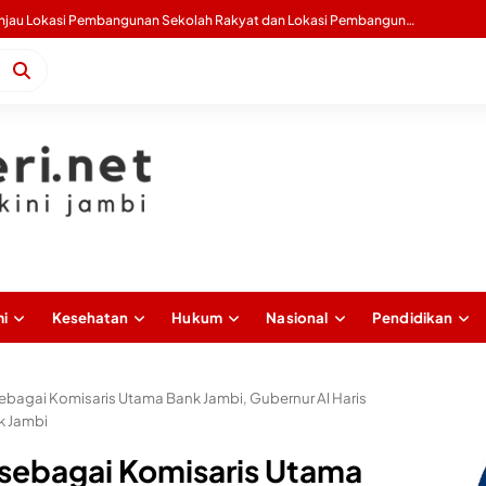
Mario Liberty Siregar Buka Turnamen Catur Praporprov Pengprov Percasi Jambi Tahun 2026
i
Kesehatan
Hukum
Nasional
Pendidikan
ebagai Komisaris Utama Bank Jambi, Gubernur Al Haris
k Jambi
 sebagai Komisaris Utama