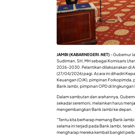
JAMBI (KABARNEGERI.NET)
– Gubernur Ja
Sudirman, SH, MH sebagai Komisaris Uta
2026–2030. Pelantikan dilaksanakan di 
(27/04/2026) pagi. Acara ini dihadiri Kep
Keuangan (OJK), pimpinan Forkopimda, p
Bank Jambi, pimpinan OPD di lingkungan 
Dalam sambutan dan arahannya, Gubernur
sekadar seremoni, melainkan harus men
mengembangkan Bank Jambi ke depan.
“Tentu kita berharap memang Bank Jamb
selama ini terjadi pada Bank Jambi, terakh
mengharap mereka kembali bangkit perba