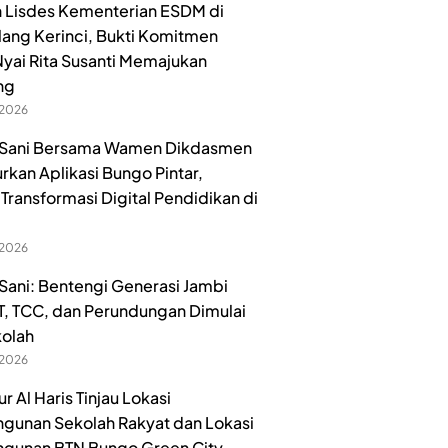
 Lisdes Kementerian ESDM di
lang Kerinci, Bukti Komitmen
yai Rita Susanti Memajukan
ng
 2026
Sani Bersama Wamen Dikdasmen
urkan Aplikasi Bungo Pintar,
Transformasi Digital Pendidikan di
 2026
ani: Bentengi Generasi Jambi
ET, TCC, dan Perundungan Dimulai
kolah
 2026
 Al Haris Tinjau Lokasi
unan Sekolah Rakyat dan Lokasi
gunan BTN Bungo Green City