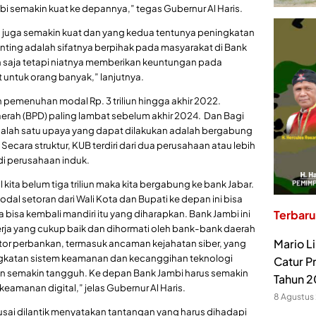
mbi semakin kuat ke depannya,” tegas Gubernur Al Haris.
g juga semakin kuat dan yang kedua tentunya peningkatan
 penting adalah sifatnya berpihak pada masyarakat di Bank
n saja tetapi niatnya memberikan keuntungan pada
untuk orang banyak,” lanjutnya.
n pemenuhan modal Rp. 3 triliun hingga akhir 2022.
ah (BPD) paling lambat sebelum akhir 2024. Dan Bagi
alah satu upaya yang dapat dilakukan adalah bergabung
ecara struktur, KUB terdiri dari dua perusahaan atau lebih
di perusahaan induk.
ita belum tiga triliun maka kita bergabung ke bank Jabar.
dal setoran dari Wali Kota dan Bupati ke depan ini bisa
 bisa kembali mandiri itu yang diharapkan. Bank Jambi ini
Terbaru
erja yang cukup baik dan dihormati oleh bank-bank daerah
Mario L
tor perbankan, termasuk ancaman kejahatan siber, yang
gkatan sistem keamanan dan kecanggihan teknologi
Catur P
akan semakin tangguh. Ke depan Bank Jambi harus semakin
Tahun 
eamanan digital,” jelas Gubernur Al Haris.
8 Agustus
H usai dilantik menyatakan tantangan yang harus dihadapi