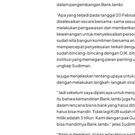
dalam pengembangan Bank Jambi.
“Apa yang terjadi pada tanggal 20 Februa
diselesaikan secara bersama-sama sesua
melakukan pengawasan dan memberikan na
kewenangan untuk menyelesaikan persoalan 
sudah kita bangun komitmen bersama anta
mempercepat penyelesaian terkait dengan
sudah bincang-bincang dengan OJK, bin
institusi yang memegang peran penting un
ungkap Sudirman.
Ia juga menjelaskan tentang upaya untuk m
dengan melakukan langkah-langkah stra
“Jadi sebelum saya dipercaya untuk men
itu bahwa kemandirian Bank Jambi juga har
dalam rencana bisnis bank yang harus d
harus bisa mandiri. Tidak lagi KUB sudah 
miliki adalah 3 triliun. Kami dengan pak 
bisa mandirinya Bank Jambi,” jelas Sudir
“Namun demikian, ini kan wilayahnya nanti 