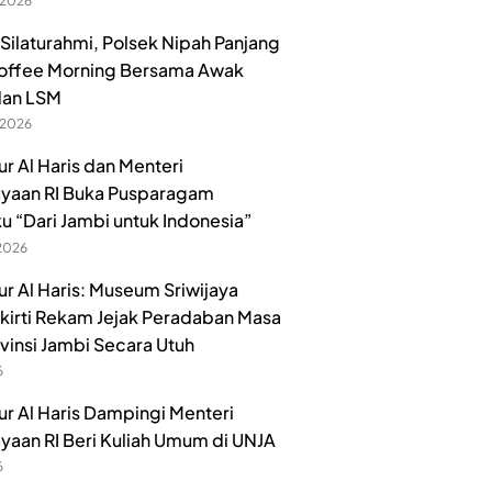
 2026
 Silaturahmi, Polsek Nipah Panjang
offee Morning Bersama Awak
dan LSM
 2026
r Al Haris dan Menteri
yaan RI Buka Pusparagam
u “Dari Jambi untuk Indonesia”
 2026
r Al Haris: Museum Sriwijaya
irti Rekam Jejak Peradaban Masa
ovinsi Jambi Secara Utuh
6
r Al Haris Dampingi Menteri
aan RI Beri Kuliah Umum di UNJA
6