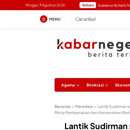
Skip
Minggu, 9 Agustus 2026
Terbaru
to
content
MENU
Agama
Birokrasi
Ekonom
Beranda
Peristiwa
Lantik Sudirman s
Minta Pembenahan dan Kemandirian Ban
Lantik Sudirman