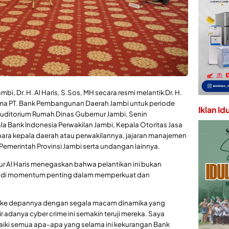
mbi, Dr. H. Al Haris, S.Sos, MH secara resmi melantik Dr. H.
ma PT. Bank Pembangunan Daerah Jambi untuk periode
Iklan Id
Auditorium Rumah Dinas Gubernur Jambi, Senin
ala Bank Indonesia Perwakilan Jambi, Kepala Otoritas Jasa
ara kepala daerah atau perwakilannya, jajaran manajemen
Pemerintah Provinsi Jambi serta undangan lainnya.
 Al Haris menegaskan bahwa pelantikan ini bukan
jadi momentum penting dalam memperkuat dan
i ke depannya dengan segala macam dinamika yang
ir adanya cyber crime ini semakin teruji mereka. Saya
iki semua apa-apa yang selama ini kekurangan Bank