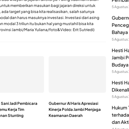
tuk memberikan masukan bagi jajaran direksi untuk
5 Agustus
ada target yang bisa kita realisasikan, salah satunya
Gubernu
odal dan harus masuknya investasi. Investasi dari asing
 modal 3 triliun itu bukan hal yang mustahil bisa kita
Pencega
ovinsi Jambi/Maria Yuliana/foto&Video: Erit Sutriedi)
Bahaya 
5 Agustus
Hesti H
Jambi P
Budaya 
5 Agustus
Hesti H
Dikenal
5 Agustus
Sani Jadi Pembicara
Gubernur Al Haris Apresiasi
Hukum T
emu Kerja Tim
Kinerja Polda Jambi Menjaga
terhada
nan Stunting
Keamanan Daerah
dan Akt