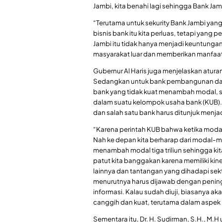
Jambi, kita benahi lagi sehingga Bank Ja
“Terutama untuk sekurity Bank Jambi yan
bisnis bank itu kita perluas, tetapi yang
Jambi itu tidak hanya menjadi keuntunga
masyarakat luar dan memberikan manfaat 
Gubernur Al Haris juga menjelaskan atura
Sedangkan untuk bank pembangunan daer
bank yang tidak kuat menambah modal, s
dalam suatu kelompok usaha bank (KUB). S
dan salah satu bank harus ditunjuk menja
“Karena perintah KUB bahwa ketika modal k
Nah ke depan kita berharap dari modal-mo
menambah modal tiga triliun sehingga kita
patut kita banggakan karena memiliki kin
lainnya dan tantangan yang dihadapi sek
menurutnya harus dijawab dengan penin
informasi. Kalau sudah diuji, biasanya 
canggih dan kuat, terutama dalam aspek k
Sementara itu, Dr. H. Sudirman, S.H., M.