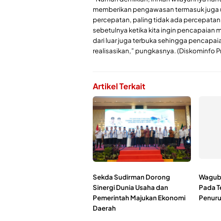
memberikan pengawasan termasuk juga un
percepatan, paling tidak ada percepatan, 
sebetulnya ketika kita ingin pencapaian m
dari luar juga terbuka sehingga pencapaian
realisasikan,” pungkasnya. (Diskominfo Pr
Artikel Terkait
Sekda Sudirman Dorong
Wagub 
Sinergi Dunia Usaha dan
Pada T
Pemerintah Majukan Ekonomi
Penuru
Daerah