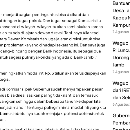
Bantuan
Desa Ta
ri menjadi bagian penting untuk bisa disikapi dan
Kades N
i dengan tugas pokok. Dan tugas sebagai Komisaris itu
Kampu
sehat di wilayah-wilayah itu akan kami lakukan karena
7 Agustus
itu ada di jajaran dewan direksi. Tapi insya Allah tadi
ra Dewan Komisaris dan juga jajaran direksi untuk bisa
Wagub 
 problematika yang dihadapi sekarang ini. Dan saya juga
RI Lunc
cang-bincang dengan Bank Indonesia, itu sebagai dua
Dorong 
tuk segera pulihnya kondisi yang ada di Bank Jambi,”
Jambi
7 Agustus
eningkatkan modal inti Rp. 3 triliun akan terus diupayakan
tegis.
Wagub S
jadi Komisaris, pak Gubernur sudah menyampaikan pesan
dari IR
us bisa direalisasikan paling tidak nanti dan termasuk
dari Se
ituangkan sehingga dalam beberapa tahun ke depan kita
6 Agustus
menjadi mandiri tentunya paling minimal modal inti yang kita
Gubernur sebetulnya sudah menjajaki potensi potensi untuk
Gubernur
man.
Pembang
Pemban
ada wilayah di jajaran direksi ya. Paling tidak kami akan