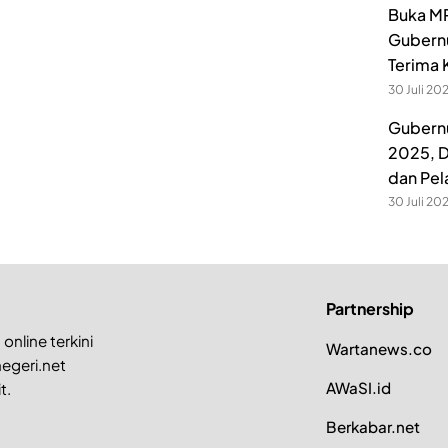
Buka MP
Gubernu
Terima 
30 Juli 20
Gubernu
2025, D
dan Pel
30 Juli 20
Partnership
online terkini
Wartanews.co
egeri.net
AWaSI.id
t.
Berkabar.net