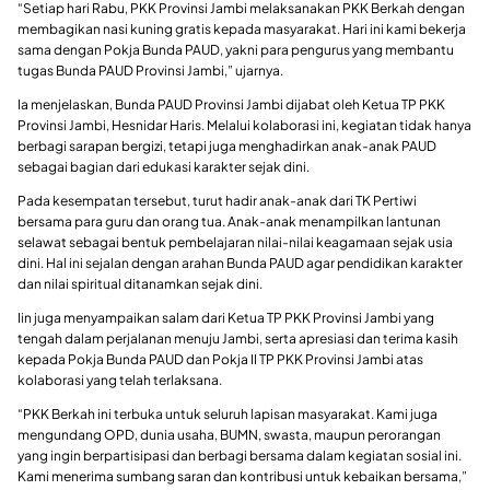
“Setiap hari Rabu, PKK Provinsi Jambi melaksanakan PKK Berkah dengan
membagikan nasi kuning gratis kepada masyarakat. Hari ini kami bekerja
sama dengan Pokja Bunda PAUD, yakni para pengurus yang membantu
tugas Bunda PAUD Provinsi Jambi,” ujarnya.
Ia menjelaskan, Bunda PAUD Provinsi Jambi dijabat oleh Ketua TP PKK
Provinsi Jambi, Hesnidar Haris. Melalui kolaborasi ini, kegiatan tidak hanya
berbagi sarapan bergizi, tetapi juga menghadirkan anak-anak PAUD
sebagai bagian dari edukasi karakter sejak dini.
Pada kesempatan tersebut, turut hadir anak-anak dari TK Pertiwi
bersama para guru dan orang tua. Anak-anak menampilkan lantunan
selawat sebagai bentuk pembelajaran nilai-nilai keagamaan sejak usia
dini. Hal ini sejalan dengan arahan Bunda PAUD agar pendidikan karakter
dan nilai spiritual ditanamkan sejak dini.
Iin juga menyampaikan salam dari Ketua TP PKK Provinsi Jambi yang
tengah dalam perjalanan menuju Jambi, serta apresiasi dan terima kasih
kepada Pokja Bunda PAUD dan Pokja II TP PKK Provinsi Jambi atas
kolaborasi yang telah terlaksana.
“PKK Berkah ini terbuka untuk seluruh lapisan masyarakat. Kami juga
mengundang OPD, dunia usaha, BUMN, swasta, maupun perorangan
yang ingin berpartisipasi dan berbagi bersama dalam kegiatan sosial ini.
Kami menerima sumbang saran dan kontribusi untuk kebaikan bersama,”