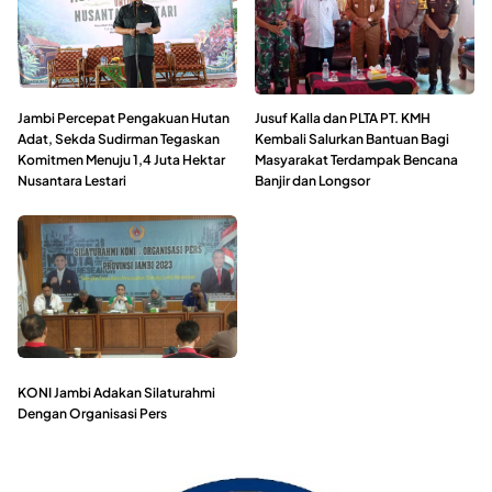
Jambi Percepat Pengakuan Hutan
Jusuf Kalla dan PLTA PT. KMH
Adat, Sekda Sudirman Tegaskan
Kembali Salurkan Bantuan Bagi
Komitmen Menuju 1,4 Juta Hektar
Masyarakat Terdampak Bencana
Nusantara Lestari
Banjir dan Longsor
KONI Jambi Adakan Silaturahmi
Dengan Organisasi Pers