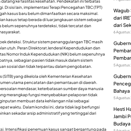
datang ke fasilitas kesehatan. Pendekatan ini terbatas
. Di sisi lain, implementasi Terapi Pencegahan TBC (TPT)
Wagub S
gah kasus baru belum dimanfaatkan secara maksimal.
dari IR
an kasus tetap berada di luar jangkauan sistem sebagai
dari Se
belum sepenuhnya terdeteksi, tidak tercatat dan
masyarakat.
6 Agustus
pek deteksi. Struktur sistem penanggulangan TBC masih
Gubernur
jalan utuh. Peran Direktorat Jenderal Kependudukan dan
Pembang
ditas Nomor Induk Kependudukan (NIK) belum sepenuhnya
Pemban
batnya, sebagian pasien tidak masuk dalam sistem
5 Agustus
uan sosial dan tidak terpantau dalam pengobatan.
Gubernu
sis (SITB) yang dikelola oleh Kementerian Kesehatan
strumen utama pencatatan dan pemantauan di daerah.
Pencega
a persoalan mendasar, keterbatasan sumber daya manusia
Bahaya 
yang merangkap fungsi menyebabkan pelaporan tidak
5 Agustus
ginputan membuat data kehilangan nilai sebagai
at waktu. Dalam kondisi ini, data tidak lagi berfungsi
Hesti H
kan sekadar arsip administratif yang tertinggal dari
Jambi P
Budaya 
ksi. Intensifikasi penemuan kasus sangat bergantung pada
5 Agustus