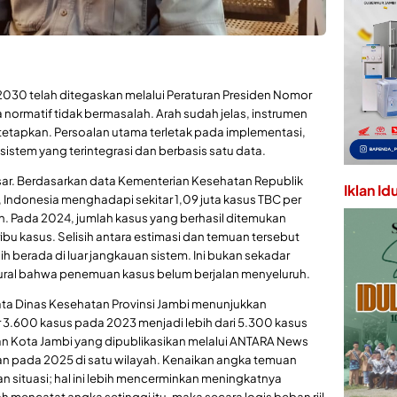
n 2030 telah ditegaskan melalui Peraturan Presiden Nomor
 normatif tidak bermasalah. Arah sudah jelas, instrumen
ditetapkan. Persoalan utama terletak pada implementasi,
tem yang terintegrasi dan berbasis satu data.
sar. Berdasarkan data Kementerian Kesehatan Republik
Iklan Id
 Indonesia menghadapi sekitar 1,09 juta kasus TBC per
an. Pada 2024, jumlah kasus yang berhasil ditemukan
ibu kasus. Selisih antara estimasi dan temuan tersebut
berada di luar jangkauan sistem. Ini bukan sekadar
ruktural bahwa penemuan kasus belum berjalan menyeluruh.
 Data Dinas Kesehatan Provinsi Jambi menunjukkan
 3.600 kasus pada 2023 menjadi lebih dari 5.300 kasus
hatan Kota Jambi yang dipublikasikan melalui ANTARA News
an pada 2025 di satu wilayah. Kenaikan angka temuan
 situasi; hal ini lebih mencerminkan meningkatnya
ah mencatat angka setinggi itu, maka secara logis beban riil