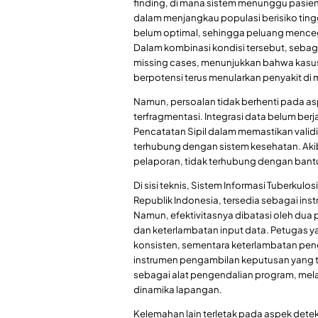
finding, di mana sistem menunggu pasien 
dalam menjangkau populasi berisiko tinggi
belum optimal, sehingga peluang mence
Dalam kombinasi kondisi tersebut, sebagi
missing cases, menunjukkan bahwa kasus 
berpotensi terus menularkan penyakit di 
Namun, persoalan tidak berhenti pada as
terfragmentasi. Integrasi data belum ber
Pencatatan Sipil dalam memastikan vali
terhubung dengan sistem kesehatan. Aki
pelaporan, tidak terhubung dengan bant
Di sisi teknis, Sistem Informasi Tuberkulo
Republik Indonesia, tersedia sebagai in
Namun, efektivitasnya dibatasi oleh du
dan keterlambatan input data. Petugas 
konsisten, sementara keterlambatan pen
instrumen pengambilan keputusan yang tep
sebagai alat pengendalian program, melain
dinamika lapangan.
Kelemahan lain terletak pada aspek dete