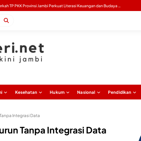
Bantuan Lisdes Kementerian ESDM di Desa Talang Kerinci, Bukti Komitmen Kades Nyai Rita Susanti Memajukan Kampung
i
Kesehatan
Hukum
Nasional
Pendidikan
Tanpa Integrasi Data
urun Tanpa Integrasi Data