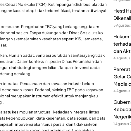
Tes Cepat Molekuler (TCM). Ketimpangan distribusi alat dan
Hesti H
an kasus tetap tidak teridentifikasi, terutama di wilayah
Dikenal
5 Agustus
s persoalan. Pengobatan TBC yang berlangsung dalam
konomi pasien. Tanpa dukungan dari Dinas Sosial, risiko
Hukum T
dengan skema jaminan kesehatan seperti KIS, Jamkesda,
terhada
sar.
dan Akt
kan. Hunian padat, ventilasi buruk dan sanitasi yang tidak
4 Agustus
nularan. Dalam konteks ini, peran Dinas Perumahan dan
ral dari strategi pengendalian. Tanpa intervensi pada
Pererat
derung berulang.
Gelar C
Media 
h terbatas. Perusahaan dan kawasan industri belum
i penemuan kasus. Padahal, skrining TBC pada karyawan
4 Agustus
asional merupakan instrumen efektif untuk menjangkau
Gubernu
gi.
Kebuda
satu kesimpulan structural, ketiadaan integrasi lintas
Negerik
data kependudukan, data kesehatan, data sosial, dan data
1 Agustus
pisah, intervensi akan terus parsial dan tidak sinkron.
n bukan sekadar koordinasi administratif, melainkan