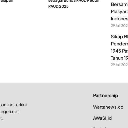
alapari
sebagai Bunda PAUD Peduli
Bersama
PAUD 2025
Masyara
Indones
29 Juli 20
Sikap B
Pendem
1945 Pa
Tahun 1
29 Juli 20
Partnership
online terkini
Wartanews.co
egeri.net
AWaSI.id
t.