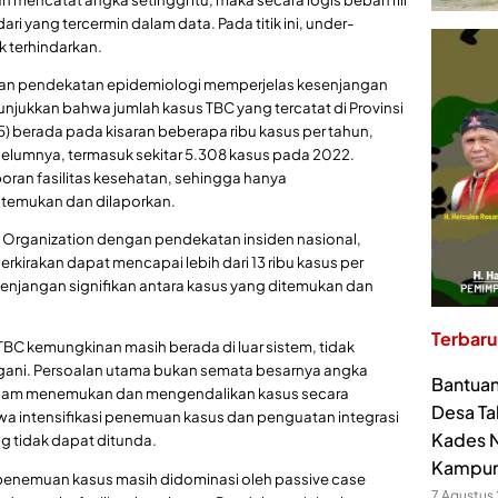
dari yang tercermin dalam data. Pada titik ini, under-
k terhindarkan.
 dan pendekatan epidemiologi memperjelas kesenjangan
unjukkan bahwa jumlah kasus TBC yang tercatat di Provinsi
) berada pada kisaran beberapa ribu kasus per tahun,
belumnya, termasuk sekitar 5.308 kasus pada 2022.
oran fasilitas kesehatan, sehingga hanya
itemukan dan dilaporkan.
 Organization dengan pendekatan insiden nasional,
erkirakan dapat mencapai lebih dari 13 ribu kasus per
enjangan signifikan antara kasus yang ditemukan dan
Terbaru
BC kemungkinan masih berada di luar sistem, tidak
tangani. Persoalan utama bukan semata besarnya angka
Bantuan
dalam menemukan dan mengendalikan kasus secara
Desa Ta
a intensifikasi penemuan kasus dan penguatan integrasi
Kades N
g tidak dapat ditunda.
Kampu
penemuan kasus masih didominasi oleh passive case
7 Agustus