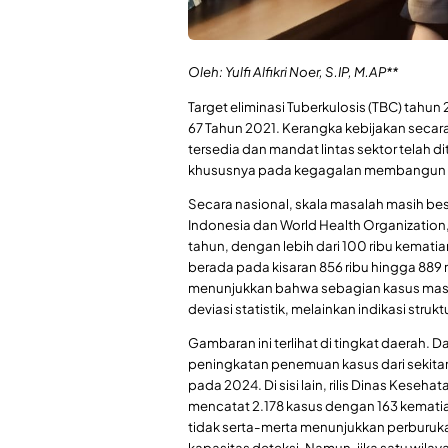
Oleh: Yulfi Alfikri Noer, S.IP, M.AP**
Target eliminasi Tuberkulosis (TBC) tahu
67 Tahun 2021. Kerangka kebijakan secara
tersedia dan mandat lintas sektor telah 
khususnya pada kegagalan membangun sis
Secara nasional, skala masalah masih be
Indonesia dan World Health Organization,
tahun, dengan lebih dari 100 ribu kemati
berada pada kisaran 856 ribu hingga 889 r
menunjukkan bahwa sebagian kasus masih 
deviasi statistik, melainkan indikasi st
Gambaran ini terlihat di tingkat daerah.
peningkatan penemuan kasus dari sekitar
pada 2024. Di sisi lain, rilis Dinas Kese
mencatat 2.178 kasus dengan 163 kemati
tidak serta-merta menunjukkan perburukan
kapasitas deteksi. Namun, jika satu wilay