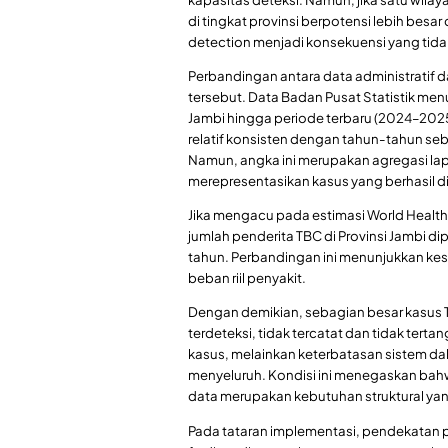
di tingkat provinsi berpotensi lebih besar 
detection menjadi konsekuensi yang tida
Perbandingan antara data administratif
tersebut. Data Badan Pusat Statistik men
Jambi hingga periode terbaru (2024–2025
relatif konsisten dengan tahun-tahun se
Namun, angka ini merupakan agregasi lap
merepresentasikan kasus yang berhasil d
Jika mengacu pada estimasi World Health
jumlah penderita TBC di Provinsi Jambi dip
tahun. Perbandingan ini menunjukkan kes
beban riil penyakit.
Dengan demikian, sebagian besar kasus T
terdeteksi, tidak tercatat dan tidak ter
kasus, melainkan keterbatasan sistem 
menyeluruh. Kondisi ini menegaskan bahw
data merupakan kebutuhan struktural yan
Pada tataran implementasi, pendekatan 