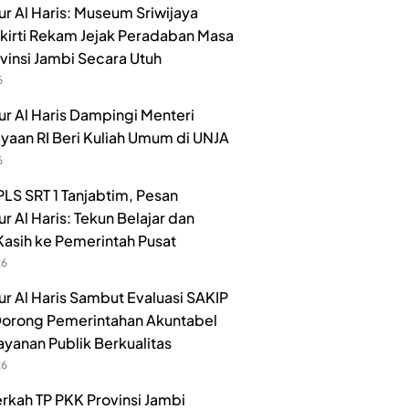
r Al Haris: Museum Sriwijaya
irti Rekam Jejak Peradaban Masa
ovinsi Jambi Secara Utuh
6
r Al Haris Dampingi Menteri
aan RI Beri Kuliah Umum di UNJA
6
LS SRT 1 Tanjabtim, Pesan
r Al Haris: Tekun Belajar dan
Kasih ke Pemerintah Pusat
26
r Al Haris Sambut Evaluasi SAKIP
orong Pemerintahan Akuntabel
ayanan Publik Berkualitas
26
rkah TP PKK Provinsi Jambi