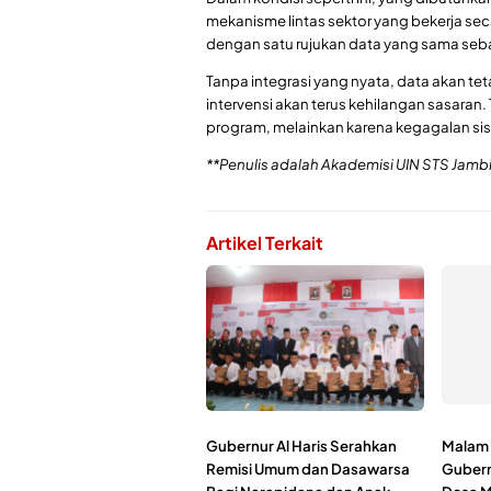
mekanisme lintas sektor yang bekerja secar
dengan satu rujukan data yang sama seb
Tanpa integrasi yang nyata, data akan te
intervensi akan terus kehilangan sasaran.
program, melainkan karena kegagalan sis
**Penulis adalah Akademisi UIN STS Jamb
Artikel Terkait
Gubernur Al Haris Serahkan
Malam 
Remisi Umum dan Dasawarsa
Gubernu