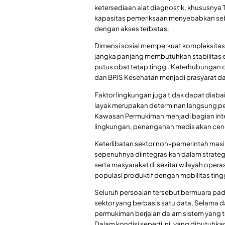
ketersediaan alat diagnostik, khususnya 
kapasitas pemeriksaan menyebabkan sebagi
dengan akses terbatas.
Dimensi sosial memperkuat kompleksita
jangka panjang membutuhkan stabilitas e
putus obat tetap tinggi. Keterhubungan 
dan BPJS Kesehatan menjadi prasyarat da
Faktor lingkungan juga tidak dapat diabai
layak merupakan determinan langsung pe
Kawasan Permukiman menjadi bagian integ
lingkungan, penanganan medis akan cen
Keterlibatan sektor non-pemerintah masi
sepenuhnya diintegrasikan dalam strateg
serta masyarakat di sekitar wilayah oper
populasi produktif dengan mobilitas ting
Seluruh persoalan tersebut bermuara pada 
sektor yang berbasis satu data. Selama 
permukiman berjalan dalam sistem yang ter
Dalam kondisi seperti ini, yang dibutuhka