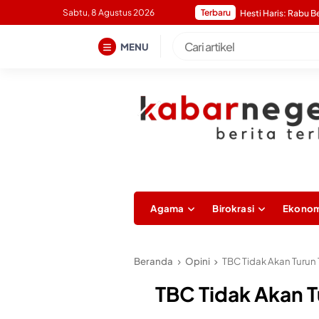
Skip
Sabtu, 8 Agustus 2026
Terbaru
to
content
MENU
Agama
Birokrasi
Ekonom
Beranda
Opini
TBC Tidak Akan Turun 
TBC Tidak Akan T