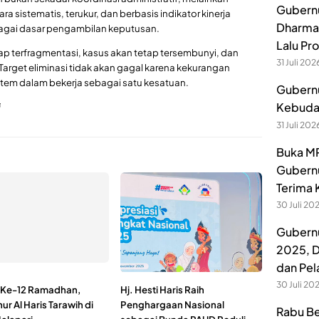
Gubernu
a sistematis, terukur, dan berbasis indikator kinerja
Dharmak
agai dasar pengambilan keputusan.
Lalu Pr
tap terfragmentasi, kasus akan tetap tersembunyi, dan
31 Juli 202
 Target eliminasi tidak akan gagal karena kekurangan
tem dalam bekerja sebagai satu kesatuan.
Gubernu
Kebuday
i
31 Juli 202
Buka MP
Gubernu
Terima 
30 Juli 20
Gubernu
2025, D
dan Pel
30 Juli 20
Ke-12 Ramadhan,
Hj. Hesti Haris Raih
r Al Haris Tarawih di
Penghargaan Nasional
Rabu Be