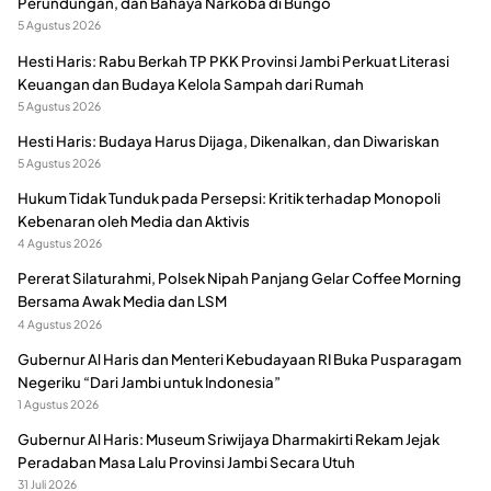
Perundungan, dan Bahaya Narkoba di Bungo
5 Agustus 2026
Hesti Haris: Rabu Berkah TP PKK Provinsi Jambi Perkuat Literasi
Keuangan dan Budaya Kelola Sampah dari Rumah
5 Agustus 2026
Hesti Haris: Budaya Harus Dijaga, Dikenalkan, dan Diwariskan
5 Agustus 2026
Hukum Tidak Tunduk pada Persepsi: Kritik terhadap Monopoli
Kebenaran oleh Media dan Aktivis
4 Agustus 2026
Pererat Silaturahmi, Polsek Nipah Panjang Gelar Coffee Morning
Bersama Awak Media dan LSM
4 Agustus 2026
Gubernur Al Haris dan Menteri Kebudayaan RI Buka Pusparagam
Negeriku “Dari Jambi untuk Indonesia”
1 Agustus 2026
Gubernur Al Haris: Museum Sriwijaya Dharmakirti Rekam Jejak
Peradaban Masa Lalu Provinsi Jambi Secara Utuh
31 Juli 2026