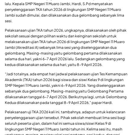
lalu. Kepala SMP Negeri 11 Muaro Jambi, Hardi, S.Pd menyatakan
penyelenggaraan TKA tahun 2026 di lingkungan SMP Negeri 11 Muaro
Jambi sudah dimulai, dan dilaksanakan dua gelombang sebanyak lima
sesi.
Pelaksanaan ujian TKA tahun 2026, ungkapnya, dilaksanakan oleh pihak
sekolah sesuai dengan pilihan waktu dan keinginan sekolah untuk
melaksanakan ujian TKA tahun 2026 di lingkungan SMP Negeri 11 Muaro
Jambi (Akreditasi A) sebanyak lima sesi yang diselenggarakan dua
gelombang. Masing-masing yaitu gelombang pertama dilaksanakan
selama dua hari, yakni 6-7 April 2026 lalu. Sedangkan gelombang yang
kedua dilaksanakan selama dua hari, yaitu 8-9 April 2026.
“Jadi totalnya, ada empat hari jadwal pelaksanaan ujian Tes Kemampuan
Akademik (TKA) tahun 2026 bagi siswa dan siswi Kelas 9 di lingkungan
SMP Negeri 11 Muaro Jambi, yakni 6-9 April 2026. Yang diselenggarakan
sebanyak dua gelombang. Masing-masing yaitu Gelombang Pertama
dilaksanakan tanggal 6-7 April 2026. Berikutnya lagi, untuk Gelombang
Kedua dilaksanakan pada tanggal 8-9 April 2026,” papar Hardi.
Pelaksanaan uji TKA 2026 kali ini, tambahnya, adapun untuk kelancaran
penyelenggaraan ujian tersebut. Pihak sekolah membuat lima sesi bagi
seluruh peserta ujian, dalam hal ini semua siswa/siswi Kelas 9 di
lingkungan SMP Negeri 11 Muaro Jambi tahun ini. Kelima sesi itu, masih
ungkapnya, masing-masing yakni sesi pertama, sesi kedua, dan sesi