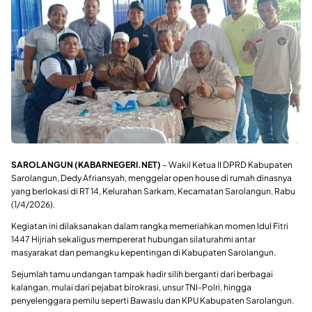
SAROLANGUN (KABARNEGERI.NET)
– Wakil Ketua II DPRD Kabupaten
Sarolangun, Dedy Afriansyah, menggelar open house di rumah dinasnya
yang berlokasi di RT 14, Kelurahan Sarkam, Kecamatan Sarolangun, Rabu
(1/4/2026).
Kegiatan ini dilaksanakan dalam rangka memeriahkan momen Idul Fitri
1447 Hijriah sekaligus mempererat hubungan silaturahmi antar
masyarakat dan pemangku kepentingan di Kabupaten Sarolangun.
Sejumlah tamu undangan tampak hadir silih berganti dari berbagai
kalangan, mulai dari pejabat birokrasi, unsur TNI-Polri, hingga
penyelenggara pemilu seperti Bawaslu dan KPU Kabupaten Sarolangun.