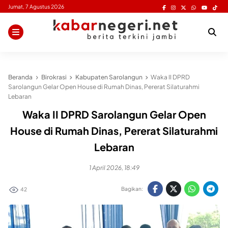
Skip
Jumat, 7 Agustus 2026
to
content
Beranda
Birokrasi
Kabupaten Sarolangun
Waka II DPRD
Sarolangun Gelar Open House di Rumah Dinas, Pererat Silaturahmi
Lebaran
Waka II DPRD Sarolangun Gelar Open
House di Rumah Dinas, Pererat Silaturahmi
Lebaran
1 April 2026, 18:49
Bagikan:
42