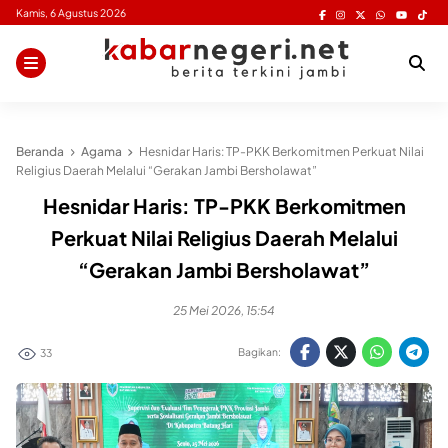
Skip
Kamis, 6 Agustus 2026
to
content
Beranda
Agama
Hesnidar Haris: TP-PKK Berkomitmen Perkuat Nilai
Religius Daerah Melalui “Gerakan Jambi Bersholawat”
Hesnidar Haris: TP-PKK Berkomitmen
Perkuat Nilai Religius Daerah Melalui
“Gerakan Jambi Bersholawat”
25 Mei 2026, 15:54
Bagikan:
33