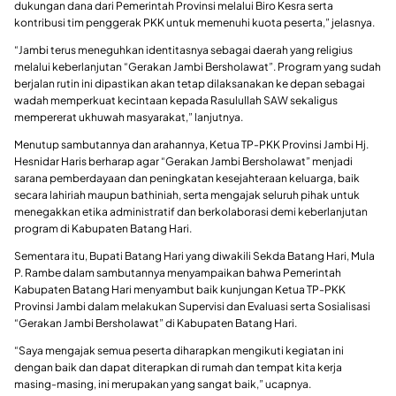
dukungan dana dari Pemerintah Provinsi melalui Biro Kesra serta
kontribusi tim penggerak PKK untuk memenuhi kuota peserta,” jelasnya.
“Jambi terus meneguhkan identitasnya sebagai daerah yang religius
melalui keberlanjutan “Gerakan Jambi Bersholawat”. Program yang sudah
berjalan rutin ini dipastikan akan tetap dilaksanakan ke depan sebagai
wadah memperkuat kecintaan kepada Rasulullah SAW sekaligus
mempererat ukhuwah masyarakat,” lanjutnya.
Menutup sambutannya dan arahannya, Ketua TP-PKK Provinsi Jambi Hj.
Hesnidar Haris berharap agar “Gerakan Jambi Bersholawat” menjadi
sarana pemberdayaan dan peningkatan kesejahteraan keluarga, baik
secara lahiriah maupun bathiniah, serta mengajak seluruh pihak untuk
menegakkan etika administratif dan berkolaborasi demi keberlanjutan
program di Kabupaten Batang Hari.
Sementara itu, Bupati Batang Hari yang diwakili Sekda Batang Hari, Mula
P. Rambe dalam sambutannya menyampaikan bahwa Pemerintah
Kabupaten Batang Hari menyambut baik kunjungan Ketua TP-PKK
Provinsi Jambi dalam melakukan Supervisi dan Evaluasi serta Sosialisasi
“Gerakan Jambi Bersholawat” di Kabupaten Batang Hari.
“Saya mengajak semua peserta diharapkan mengikuti kegiatan ini
dengan baik dan dapat diterapkan di rumah dan tempat kita kerja
masing-masing, ini merupakan yang sangat baik,” ucapnya.