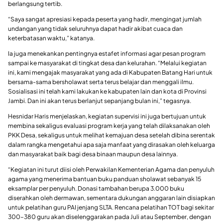
berlangsung tertib.
“Saya sangat apresiasi kepada peserta yang hadir, mengingat jumlah
undangan yang tidak seluruhnya dapat hadir akibat cuaca dan
keterbatasan waktu,” katanya.
Ia juga menekankan pentingnya estafet informasi agar pesan program
sampai ke masyarakat di tingkat desa dan kelurahan. “Melalui kegiatan
ini, kami mengajak masyarakat yang ada di Kabupaten Batang Hari untuk
bersama-sama bersholawat serta terus belajar dan menggali ilmu.
Sosialisasi ini telah kami lakukan ke kabupaten lain dan kota di Provinsi
Jambi. Dan ini akan terus berlanjut sepanjang bulan ini,” tegasnya.
Hesnidar Haris menjelaskan, kegiatan supervisi ini juga bertujuan untuk
membina sekaligus evaluasi program kerja yang telah dilaksanakan oleh
PKK Desa, sekaligus untuk melihat kemajuan desa setelah dibina serentak
dalam rangka mengetahui apa saja manfaat yang dirasakan oleh keluarga
dan masyarakat baik bagi desa binaan maupun desa lainnya.
“Kegiatan ini turut diisi oleh Perwakilan Kementerian Agama dan penyuluh
agama yang menerima bantuan buku panduan sholawat sebanyak 15
eksamplar per penyuluh. Donasi tambahan berupa 3.000 buku
diserahkan oleh dermawan, sementara dukungan anggaran lain disiapkan
untuk pelatihan guru PAI jenjang SLTA. Rencana pelatihan TOT bagi sekitar
300–380 guru akan diselenggarakan pada Juli atau September, dengan