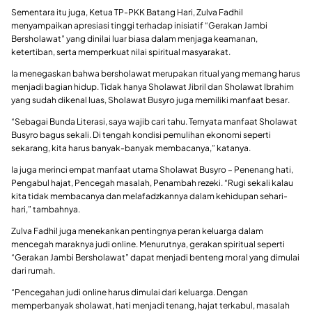
Sementara itu juga, Ketua TP-PKK Batang Hari, Zulva Fadhil
menyampaikan apresiasi tinggi terhadap inisiatif “Gerakan Jambi
Bersholawat” yang dinilai luar biasa dalam menjaga keamanan,
ketertiban, serta memperkuat nilai spiritual masyarakat.
Ia menegaskan bahwa bersholawat merupakan ritual yang memang harus
menjadi bagian hidup. Tidak hanya Sholawat Jibril dan Sholawat Ibrahim
yang sudah dikenal luas, Sholawat Busyro juga memiliki manfaat besar.
“Sebagai Bunda Literasi, saya wajib cari tahu. Ternyata manfaat Sholawat
Busyro bagus sekali. Di tengah kondisi pemulihan ekonomi seperti
sekarang, kita harus banyak-banyak membacanya,” katanya.
Ia juga merinci empat manfaat utama Sholawat Busyro – Penenang hati,
Pengabul hajat, Pencegah masalah, Penambah rezeki. “Rugi sekali kalau
kita tidak membacanya dan melafadzkannya dalam kehidupan sehari-
hari,” tambahnya.
Zulva Fadhil juga menekankan pentingnya peran keluarga dalam
mencegah maraknya judi online. Menurutnya, gerakan spiritual seperti
“Gerakan Jambi Bersholawat” dapat menjadi benteng moral yang dimulai
dari rumah.
“Pencegahan judi online harus dimulai dari keluarga. Dengan
memperbanyak sholawat, hati menjadi tenang, hajat terkabul, masalah