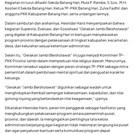
Kegiatan ini turut dihadiri Sekda Batang Hari, Mula P. Rambe, S.Sos., M.H,
Asisten II Sekda Batang Hari, Ketua TP-PKK Batang Hari, Zulva Fadhil, dan
anggota PKK Kabupaten Batang Hari, serta undangan lainnya.
Dalam sambutan dan arahannya, Hesnidar Haris menyampaikan bahwa
kegiatan Supervisi, Evaluasi, dan Sosialisasi “Gerakan Jambi Bersholawat”
yang digelar di Kabupaten Batang Hari ini bertujuan menyelaraskan
program provinsi dengan pelaksanaan di tingkat kabupaten, kecamatan,
desa, dan kelurahan sesuai ketentuan administrasi.
Selain itu, “Gerakan Jambi Bersholawat” ini juga menjadi Komitmen TP-
PKK Provinsi Jambi dalam memperkuat nilai religius daerah. Menurutnya,
Komitmen tersebut sejalan dengan peran strategis TP-PKK sebagai mitra
pemerintah dalam pembinaan mental spiritual dan penguatan karakter
keluarga.
“Gerakan “Jambi Bersholawat” digulirkan sebagai wadah untuk
menghidupkan Kembali semangat kebersamaan, kepedulian, dan nilai
gotong royong yang berlandaskan nilai keagamaan,” ujarnya.
Dikatakan Hesnidar Haris, peran tim penggerak sebagai fasilitator yang
menghubungkan pelaksanaan program antara pemerintah pusat,
provinsi, dan daerah. Ia mengingatkan pentingnya tata kelola
administrasi berjenjang agar kegiatan tidak melompat langsung ke pusat
dan agar penyaluran bantuan serta komunikasi program dapat