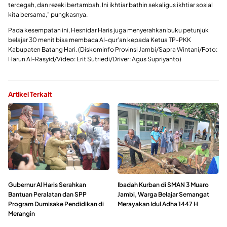
tercegah, dan rezeki bertambah. Ini ikhtiar bathin sekaligus ikhtiar sosial
kita bersama,” pungkasnya.
Pada kesempatan ini, Hesnidar Haris juga menyerahkan buku petunjuk
belajar 30 menit bisa membaca Al-qur’an kepada Ketua TP-PKK
Kabupaten Batang Hari. (Diskominfo Provinsi Jambi/Sapra Wintani/Foto:
Harun Al-Rasyid/Video: Erit Sutriedi/Driver: Agus Supriyanto)
Artikel Terkait
Gubernur Al Haris Serahkan
Ibadah Kurban di SMAN 3 Muaro
Bantuan Peralatan dan SPP
Jambi, Warga Belajar Semangat
Program Dumisake Pendidikan di
Merayakan Idul Adha 1447 H
Merangin