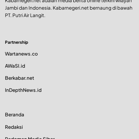
Kabarnegeri.net adalah media berita online terkini wilayah
Jambi dan Indonesia. Kabarnegeri.net bernaung di bawah
PT. Putri Air Langit.
Partnership
Wartanews.co
AWaSI.id
Berkabar.net
InDepthNews.id
Beranda
Redaksi
Pedoman Media Siber