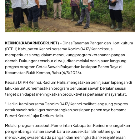
KERINCI (KABARNEGERI.NET)
– Dinas Tanaman Pangan dan Hortikultura
(DTPH) Kabupaten Kerinci bersama Kodim 0417/Kerinci terus
memperkuat sinergi dalam mendukung program ketahanan pangan
daerah. Dukungan tersebut di wujudkan melalui peninjauan langsung
progres program Cetak Sawah Rakyat dan kesiapan Panen Raya di
Kecamatan Bukit Kerman, Rabu (6/5/2026).
Kepala DTPH Kerinci, Radium Halis, mengatakan peninjauan lapangan di
lakukan untuk memastikan program perluasan sawah berjalan sesuai
target dan dapat meningkatkan produktivitas pertanian masyarakat.
“Hari ini kami bersama Dandim 0417/Kerinci melihat langsung progres
cetak sawah sekaligus mematangkan persiapan panen raya bersama
Bupati Kerinci,” ujar Radium Halis.
Melalui program tersebut, Pemerintah Kabupaten Kerinci menargetkan
pengembangan lahan sawah baru seluas sekitar 135 hektare guna
mendukung swasembada pangan dan meningkatkan kesejahteraan