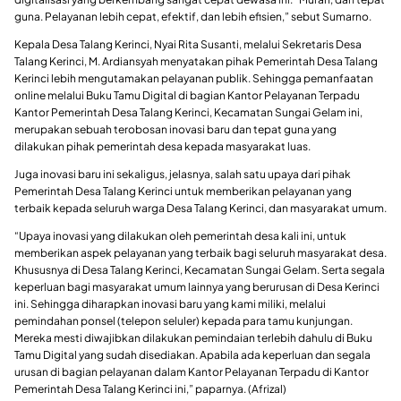
guna. Pelayanan lebih cepat, efektif, dan lebih efisien,” sebut Sumarno.
Kepala Desa Talang Kerinci, Nyai Rita Susanti, melalui Sekretaris Desa
Talang Kerinci, M. Ardiansyah menyatakan pihak Pemerintah Desa Talang
Kerinci lebih mengutamakan pelayanan publik. Sehingga pemanfaatan
online melalui Buku Tamu Digital di bagian Kantor Pelayanan Terpadu
Kantor Pemerintah Desa Talang Kerinci, Kecamatan Sungai Gelam ini,
merupakan sebuah terobosan inovasi baru dan tepat guna yang
dilakukan pihak pemerintah desa kepada masyarakat luas.
Juga inovasi baru ini sekaligus, jelasnya, salah satu upaya dari pihak
Pemerintah Desa Talang Kerinci untuk memberikan pelayanan yang
terbaik kepada seluruh warga Desa Talang Kerinci, dan masyarakat umum.
“Upaya inovasi yang dilakukan oleh pemerintah desa kali ini, untuk
memberikan aspek pelayanan yang terbaik bagi seluruh masyarakat desa.
Khususnya di Desa Talang Kerinci, Kecamatan Sungai Gelam. Serta segala
keperluan bagi masyarakat umum lainnya yang berurusan di Desa Kerinci
ini. Sehingga diharapkan inovasi baru yang kami miliki, melalui
pemindahan ponsel (telepon seluler) kepada para tamu kunjungan.
Mereka mesti diwajibkan dilakukan pemindaian terlebih dahulu di Buku
Tamu Digital yang sudah disediakan. Apabila ada keperluan dan segala
urusan di bagian pelayanan dalam Kantor Pelayanan Terpadu di Kantor
Pemerintah Desa Talang Kerinci ini,” paparnya. (Afrizal)