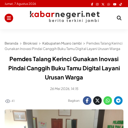
Skip
Jumat, 7 Agustus 2026
to
content
Beranda
Birokrasi
Kabupaten Muaro Jambi
Pemdes Talang Kerinci
Gunakan Inovasi Pindai Canggih Buku Tamu Digital Layani Urusan Warga
Pemdes Talang Kerinci Gunakan Inovasi
Pindai Canggih Buku Tamu Digital Layani
Urusan Warga
26 Mei 2026, 14:15
Bagikan:
41