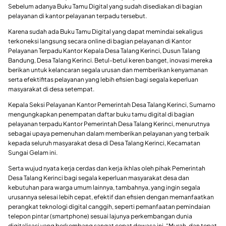
Sebelum adanya Buku Tamu Digital yang sudah disediakan di bagian
pelayanan di kantor pelayanan terpadu tersebut.
Karena sudah ada Buku Tamu Digital yang dapat memindai sekaligus
terkoneksi langsung secara online di bagian pelayanan di Kantor
Pelayanan Terpadu Kantor Kepala Desa Talang Kerinci, Dusun Talang
Bandung, Desa Talang Kerinci. Betul-betul keren banget, inovasi mereka
berikan untuk kelancaran segala urusan dan memberikan kenyamanan
serta efektifitas pelayanan yang lebih efisien bagi segala keperluan
masyarakat di desa setempat.
Kepala Seksi Pelayanan Kantor Pemerintah Desa Talang Kerinci, Sumarno
mengungkapkan penempatan daftar buku tamu digital di bagian
pelayanan terpadu Kantor Pemerintah Desa Talang Kerinci, menurutnya
sebagai upaya pemenuhan dalam memberikan pelayanan yang terbaik
kepada seluruh masyarakat desa di Desa Talang Kerinci, Kecamatan
Sungai Gelam ini.
Serta wujud nyata kerja cerdas dan kerja ikhlas oleh pihak Pemerintah
Desa Talang Kerinci bagi segala keperluan masyarakat desa dan
kebutuhan para warga umum lainnya, tambahnya, yang ingin segala
urusannya selesai lebih cepat, efektif dan efisien dengan memanfaatkan
perangkat teknologi digital canggih, seperti pemanfaatan pemindaian
telepon pintar (smartphone) sesuai lajunya perkembangan dunia
digitalisasi yang berkembang sangat cepat dewasa ini. “Murah, dan tepat