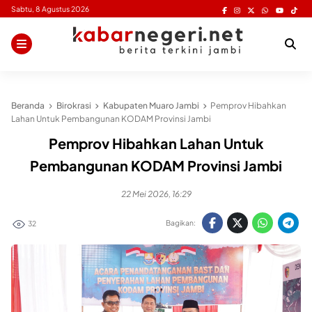
Skip
Sabtu, 8 Agustus 2026
to
content
Beranda
Birokrasi
Kabupaten Muaro Jambi
Pemprov Hibahkan
Lahan Untuk Pembangunan KODAM Provinsi Jambi
Pemprov Hibahkan Lahan Untuk
Pembangunan KODAM Provinsi Jambi
22 Mei 2026, 16:29
Bagikan:
32