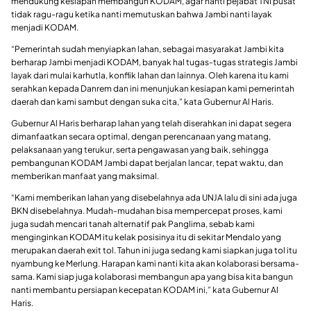
mendukung kesiapan membangun KODAM, agar nanti pejabat TNI pusat
tidak ragu-ragu ketika nanti memutuskan bahwa Jambi nanti layak
menjadi KODAM.
“Pemerintah sudah menyiapkan lahan, sebagai masyarakat Jambi kita
berharap Jambi menjadi KODAM, banyak hal tugas-tugas strategis Jambi
layak dari mulai karhutla, konflik lahan dan lainnya. Oleh karena itu kami
serahkan kepada Danrem dan ini menunjukan kesiapan kami pemerintah
daerah dan kami sambut dengan suka cita,” kata Gubernur Al Haris.
Gubernur Al Haris berharap lahan yang telah diserahkan ini dapat segera
dimanfaatkan secara optimal, dengan perencanaan yang matang,
pelaksanaan yang terukur, serta pengawasan yang baik, sehingga
pembangunan KODAM Jambi dapat berjalan lancar, tepat waktu, dan
memberikan manfaat yang maksimal.
“Kami memberikan lahan yang disebelahnya ada UNJA lalu di sini ada juga
BKN disebelahnya. Mudah-mudahan bisa mempercepat proses, kami
juga sudah mencari tanah alternatif pak Panglima, sebab kami
menginginkan KODAM itu kelak posisinya itu di sekitar Mendalo yang
merupakan daerah exit tol. Tahun ini juga sedang kami siapkan juga tol itu
nyambung ke Merlung. Harapan kami nanti kita akan kolaborasi bersama-
sama. Kami siap juga kolaborasi membangun apa yang bisa kita bangun
nanti membantu persiapan kecepatan KODAM ini,” kata Gubernur Al
Haris.