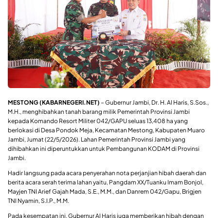
MESTONG (KABARNEGERI.NET)
– Gubernur Jambi, Dr. H. Al Haris, S.Sos.,
M.H., menghibahkan tanah barang milik Pemerintah Provinsi Jambi
kepada Komando Resort Militer 042/GAPU seluas 13,408 ha yang
berlokasi di Desa Pondok Meja, Kecamatan Mestong, Kabupaten Muaro
Jambi, Jumat (22/5/2026). Lahan Pemerintah Provinsi Jambi yang
dihibahkan ini diperuntukkan untuk Pembangunan KODAM di Provinsi
Jambi.
Hadir langsung pada acara penyerahan nota perjanjian hibah daerah dan
berita acara serah terima lahan yaitu, Pangdam XX/Tuanku Imam Bonjol,
Mayjen TNI Arief Gajah Mada, S.E., M.M., dan Danrem 042/Gapu, Brigjen
TNI Nyamin, S.I.P., M.M.
Pada kesempatan ini, Gubernur Al Haris juga memberikan hibah dengan