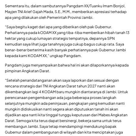
Sementara itu, dalam sambutannya Pangdam XX/Tuanku Imam Bonjol,
Mayjen TNI Arief Gajah Mada, S.E., M.M., memberikan apresiasi terhadap
apa yang dilakukan oleh Pemerintah Provinsi Jambi.
“Saya begitu kaget dari apa yang diberikan oleh pak Gubernur.
Perhatiannya pada kODAM XX yang tiba-tiba memberikan hibah tanah 13
hektar yang cukup lumayan strategis tempatnya, depannya SPN
kemudian saya lihat juga tanahnya juga cukup bagus cukup rata. Saya
benar-benar berterima kasih banyak perhatiannya pak Gubernur Jambi
kepada kami KODAM XX,” ungkap Pangdam.
Pangdam juga menyampaikan bahwa hal ini akan dilaporkannya kepada
pimpinan Angkatan Darat.
“Setelah penandatanganan akan saya laporkan dan sesuai dengan
rencana strategis dari TNI Angkatan Darat tahun 2027 nanti akan
dikembangkan lagi 4 KODAM baru mungkin diantaranya di Jambi. Untuk
perencanaan pengembangan ada juga beberapa proses langkah
selanjutnya mungkin ada peninjauan, pengkajian yang kemudian nanti
mungkin didiskusikan nanti segera akan diputuskan tanah ini akan
dijadikan apa nanti kita tinggal tunggu keputusan dari Mabes Angkatan
Darat. Semoga kita terus dapat bersinergi, bekerja sama untuk terus
membangun Jambi. Saya tetap mendampingi mendukung bapak
Gubernur dalam pembangunan di wilayah dan kita menciptakan juga