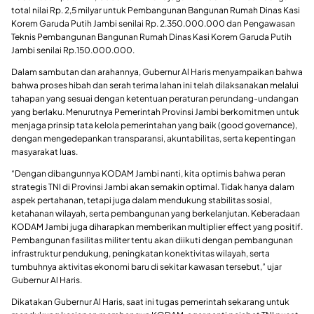
total nilai Rp. 2,5 milyar untuk Pembangunan Bangunan Rumah Dinas Kasi
Korem Garuda Putih Jambi senilai Rp. 2.350.000.000 dan Pengawasan
Teknis Pembangunan Bangunan Rumah Dinas Kasi Korem Garuda Putih
Jambi senilai Rp.150.000.000.
Dalam sambutan dan arahannya, Gubernur Al Haris menyampaikan bahwa
bahwa proses hibah dan serah terima lahan ini telah dilaksanakan melalui
tahapan yang sesuai dengan ketentuan peraturan perundang-undangan
yang berlaku. Menurutnya Pemerintah Provinsi Jambi berkomitmen untuk
menjaga prinsip tata kelola pemerintahan yang baik (good governance),
dengan mengedepankan transparansi, akuntabilitas, serta kepentingan
masyarakat luas.
“Dengan dibangunnya KODAM Jambi nanti, kita optimis bahwa peran
strategis TNI di Provinsi Jambi akan semakin optimal. Tidak hanya dalam
aspek pertahanan, tetapi juga dalam mendukung stabilitas sosial,
ketahanan wilayah, serta pembangunan yang berkelanjutan. Keberadaan
KODAM Jambi juga diharapkan memberikan multiplier effect yang positif.
Pembangunan fasilitas militer tentu akan diikuti dengan pembangunan
infrastruktur pendukung, peningkatan konektivitas wilayah, serta
tumbuhnya aktivitas ekonomi baru di sekitar kawasan tersebut,” ujar
Gubernur Al Haris.
Dikatakan Gubernur Al Haris, saat ini tugas pemerintah sekarang untuk