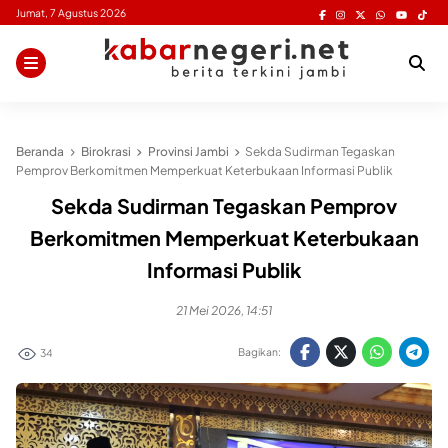
Skip
Jumat, 7 Agustus 2026
to
content
Beranda
Birokrasi
Provinsi Jambi
Sekda Sudirman Tegaskan
Pemprov Berkomitmen Memperkuat Keterbukaan Informasi Publik
Sekda Sudirman Tegaskan Pemprov
Berkomitmen Memperkuat Keterbukaan
Informasi Publik
21 Mei 2026, 14:51
Bagikan:
34