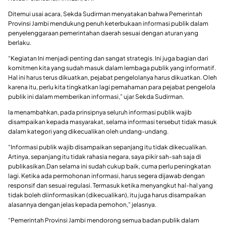
Ditemui usai acara, Sekda Sudirman menyatakan bahwa Pemerintah
Provinsi Jambi mendukung penuh keterbukaan informasi publik dalam
penyelenggaraan pemerintahan daerah sesuai dengan aturan yang
berlaku.
“Kegiatan Ini menjadi penting dan sangat strategis. Ini juga bagian dari
komitmen kita yang sudah masuk dalam lembaga publik yang informatif.
Hal ini harus terus dikuatkan, pejabat pengelolanya harus dikuatkan. Oleh
karena itu, perlu kita tingkatkan lagi pemahaman para pejabat pengelola
publik ini dalam memberikan informasi,” ujar Sekda Sudirman.
Ia menambahkan, pada prinsipnya seluruh informasi publik wajib
disampaikan kepada masyarakat, selama informasi tersebut tidak masuk
dalam kategori yang dikecualikan oleh undang-undang.
“Informasi publik wajib disampaikan sepanjang itu tidak dikecualikan.
Artinya, sepanjang itu tidak rahasia negara, saya pikir sah-sah saja di
publikasikan.Dan selama ini sudah cukup baik, cuma perlu peningkatan
lagi. Ketika ada permohonan informasi, harus segera dijawab dengan
responsif dan sesuai regulasi. Termasuk ketika menyangkut hal-hal yang
tidak boleh diinformasikan (dikecualikan), itu juga harus disampaikan
alasannya dengan jelas kepada pemohon,” jelasnya.
“Pemerintah Provinsi Jambi mendorong semua badan publik dalam