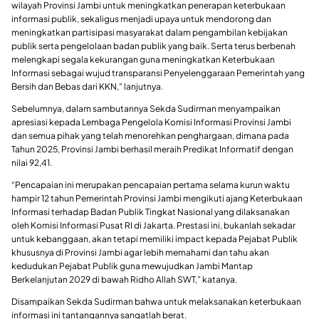
wilayah Provinsi Jambi untuk meningkatkan penerapan keterbukaan
informasi publik, sekaligus menjadi upaya untuk mendorong dan
meningkatkan partisipasi masyarakat dalam pengambilan kebijakan
publik serta pengelolaan badan publik yang baik. Serta terus berbenah
melengkapi segala kekurangan guna meningkatkan Keterbukaan
Informasi sebagai wujud transparansi Penyelenggaraan Pemerintah yang
Bersih dan Bebas dari KKN,” lanjutnya.
Sebelumnya, dalam sambutannya Sekda Sudirman menyampaikan
apresiasi kepada Lembaga Pengelola Komisi Informasi Provinsi Jambi
dan semua pihak yang telah menorehkan penghargaan, dimana pada
Tahun 2025, Provinsi Jambi berhasil meraih Predikat Informatif dengan
nilai 92,41.
“Pencapaian ini merupakan pencapaian pertama selama kurun waktu
hampir 12 tahun Pemerintah Provinsi Jambi mengikuti ajang Keterbukaan
Informasi terhadap Badan Publik Tingkat Nasional yang dilaksanakan
oleh Komisi Informasi Pusat RI di Jakarta. Prestasi ini, bukanlah sekadar
untuk kebanggaan, akan tetapi memiliki impact kepada Pejabat Publik
khususnya di Provinsi Jambi agar lebih memahami dan tahu akan
kedudukan Pejabat Publik guna mewujudkan Jambi Mantap
Berkelanjutan 2029 di bawah Ridho Allah SWT,” katanya.
Disampaikan Sekda Sudirman bahwa untuk melaksanakan keterbukaan
informasi ini tantangannya sangatlah berat.