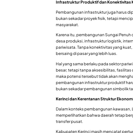
Infrastruktur Produktif dan Konektivita
Pembangunan infrastruktur juga harus dipa
bukan sekadar proyek fisik, tetapi menci
masyarakat.
Karena itu, pembangunan Sungai Penuh d
desa produksi, infrastruktur logistik, inte
pariwisata. Tanpa konektivitas yang kuat, 
bersaing di pasar yang lebih luas.
Hal yang sama berlaku pada sektor pariwi
besar, tetapi tanpa aksesibilitas, fasili
maka potensi tersebut tidak akan mengha
pembangunan infrastruktur produktif har
bukan sekadar pembangunan simbolik t
Kerinci dan Kerentanan Struktur Ekonomi
Dalam konteks pembangunan kawasan, LK
memperlihatkan bahwa daerah tetap berge
transfer pusat.
Kabupaten Kerinci masih mencatat pertum