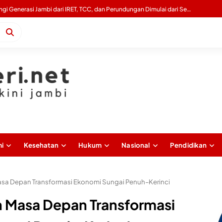
Gubernur Al Haris Tinjau Lokasi Pembangunan Sekolah Rakyat dan Lokasi Pembangunan BTN Bungo Green City
i
Kesehatan
Hukum
Nasional
Pendidikan
asa Depan Transformasi Ekonomi Sungai Penuh–Kerinci
n Masa Depan Transformasi