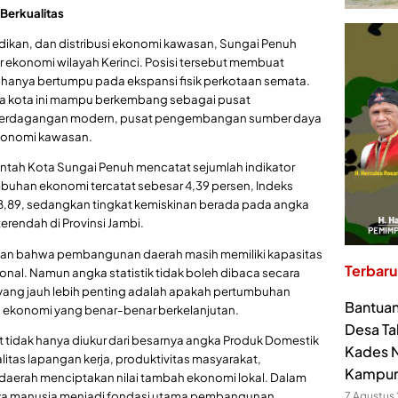
Berkualitas
dikan, dan distribusi ekonomi kawasan, Sungai Penuh
r ekonomi wilayah Kerinci. Posisi tersebut membuat
hanya bertumpu pada ekspansi fisik perkotaan semata.
na kota ini mampu berkembang sebagai pusat
 perdagangan modern, pusat pengembangan sumber daya
ekonomi kawasan.
ntah Kota Sungai Penuh mencatat sejumlah indikator
mbuhan ekonomi tercatat sebesar 4,39 persen, Indeks
,89, sedangkan tingkat kemiskinan berada pada angka
erendah di Provinsi Jambi.
ukkan bahwa pembangunan daerah masih memiliki kapasitas
Terbaru
nal. Namun angka statistik tidak boleh dibaca secara
 yang jauh lebih penting adalah apakah pertumbuhan
Bantuan
i ekonomi yang benar-benar berkelanjutan.
Desa Ta
tidak hanya diukur dari besarnya angka Produk Domestik
Kades N
alitas lapangan kerja, produktivitas masyarakat,
Kampu
aerah menciptakan nilai tambah ekonomi lokal. Dalam
ya manusia menjadi fondasi utama pembangunan
7 Agustus