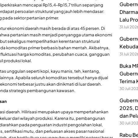
Gubernu
iperkirakan mencapai Rp15,4–Rp15,7 triliun sepanjang
Dharmak
terdapat persoalan struktural yang jauh lebih mendasar:
 pada sektor pertanian primer.
Lalu Pr
31 Juli 202
ktur ekonomi daerah masih berada di atas 45 persen. Di
n bahwa pertanian masih menjadi penyangga utama ekonomi
Gubernu
ersebut sekaligus memperlihatkan kerentanan struktural
Kebuday
da komoditas primer berbasis bahan mentah. Akibatnya,
p fluktuasi harga komoditas, perubahan cuaca, gangguan
31 Juli 202
il produksi lokal.
Buka MP
tas unggulan seperti kopi, kayu manis, teh, kentang,
Gubernu
 lainnya. Apabila seluruh komoditas tersebut hanya dijual
Terima 
nomi terbesar justru akan dinikmati di luar daerah.
30 Juli 20
 agenda strategis pembangunan kawasan.
Gubernu
asan
2025, D
lisasi daerah. Hilirisasi merupakan upaya mempertahankan
dan Pel
a keluar dari wilayah produksi. Karena itu, pembangunan
30 Juli 20
diarahkan pada penguatan industri pengolahan lokal,
sertifikasi mutu, dan perluasan akses pasar nasional
Rabu Be
 teh, dan hortikultura sesungguhnya memiliki potensi besar