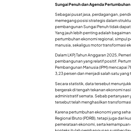
Sungai Penuh dan Agenda Pertumbuhan 
Sebagai pusat jasa, perdagangan, pendi
memegang posisi strategis dalam struktu
pembangunan Sungai Penuh tidak dapat 
Yang jauh lebih penting adalah bagaima
pertumbuhan ekonomi regional, simpul
manusia, sekaligus motor transformasi 
Dalam LKPj Tahun Anggaran 2025, Pemeri
pembangunan yang relatif positif. Pertu
Pembangunan Manusia (IPM) mencapai 78
3,23 persen dan menjadi salah satu yang t
Secara statistik, data tersebut menunj
bergerak di tengah tekanan ekonomi nasio
administratif semata. Sebab pertanyaan
tersebut telah menghasilkan transformas
Karena pertumbuhan ekonomi yang sehat 
Regional Bruto (PDRB), tetapi juga dari ku
pemerataan ekonomi, serta kemampuan d
konteks itulah pembangunan sumber da