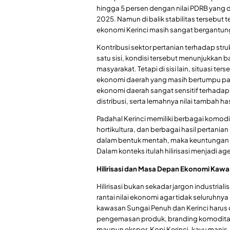
hingga 5 persen dengan nilai PDRB yang d
2025. Namun di balik stabilitas tersebut 
ekonomi Kerinci masih sangat bergantung
Kontribusi sektor pertanian terhadap stru
satu sisi, kondisi tersebut menunjukka
masyarakat. Tetapi di sisi lain, situasi t
ekonomi daerah yang masih bertumpu pa
ekonomi daerah sangat sensitif terhada
distribusi, serta lemahnya nilai tambah has
Padahal Kerinci memiliki berbagai komodi
hortikultura, dan berbagai hasil pertanian
dalam bentuk mentah, maka keuntungan eko
Dalam konteks itulah hilirisasi menjadi
Hilirisasi dan Masa Depan Ekonomi Kaw
Hilirisasi bukan sekadar jargon industria
rantai nilai ekonomi agar tidak seluruhny
kawasan Sungai Penuh dan Kerinci harus 
pengemasan produk, branding komoditas, 
maupun ekspor. Kopi Kerinci, kayu manis,