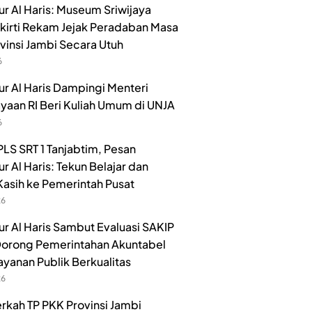
r Al Haris: Museum Sriwijaya
irti Rekam Jejak Peradaban Masa
ovinsi Jambi Secara Utuh
6
r Al Haris Dampingi Menteri
aan RI Beri Kuliah Umum di UNJA
6
LS SRT 1 Tanjabtim, Pesan
r Al Haris: Tekun Belajar dan
Kasih ke Pemerintah Pusat
26
r Al Haris Sambut Evaluasi SAKIP
orong Pemerintahan Akuntabel
ayanan Publik Berkualitas
26
rkah TP PKK Provinsi Jambi