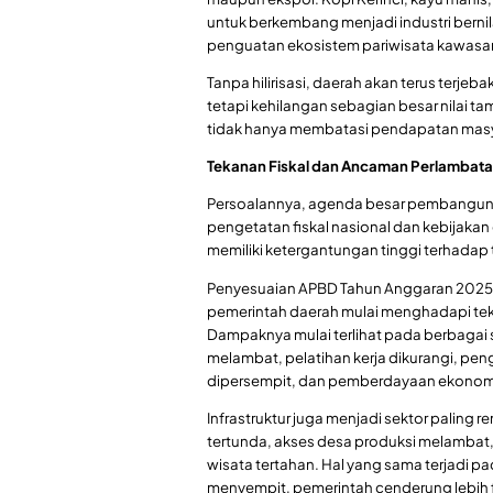
untuk berkembang menjadi industri bernil
penguatan ekosistem pariwisata kawasa
Tanpa hilirisasi, daerah akan terus terj
tetapi kehilangan sebagian besar nilai 
tidak hanya membatasi pendapatan masya
Tekanan Fiskal dan Ancaman Perlambata
Persoalannya, agenda besar pembangunan
pengetatan fiskal nasional dan kebijakan
memiliki ketergantungan tinggi terhadap 
Penyesuaian APBD Tahun Anggaran 2025 m
pemerintah daerah mulai menghadapi teka
Dampaknya mulai terlihat pada berbagai 
melambat, pelatihan kerja dikurangi, pen
dipersempit, dan pemberdayaan ekonom
Infrastruktur juga menjadi sektor paling
tertunda, akses desa produksi melambat
wisata tertahan. Hal yang sama terjadi pad
menyempit, pemerintah cenderung lebih f