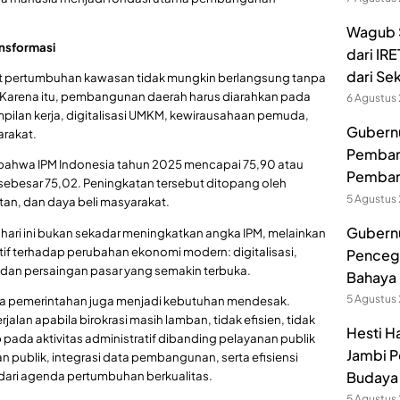
Wagub S
ansformasi
dari IR
dari Se
at pertumbuhan kawasan tidak mungkin berlangsung tanpa
. Karena itu, pembangunan daerah harus diarahkan pada
6 Agustus
pilan kerja, digitalisasi UMKM, kewirausahaan pemuda,
Gubernur
arakat.
Pembang
 bahwa IPM Indonesia tahun 2025 mencapai 75,90 atau
Pemban
ebesar 75,02. Peningkatan tersebut ditopang oleh
5 Agustus
an, dan daya beli masyarakat.
Gubernu
ri ini bukan sekadar meningkatkan angka IPM, melainkan
terhadap perubahan ekonomi modern: digitalisasi,
Pencega
f, dan persaingan pasar yang semakin terbuka.
Bahaya 
5 Agustus
ola pemerintahan juga menjadi kebutuhan mendesak.
alan apabila birokrasi masih lamban, tidak efisien, tidak
Hesti H
p pada aktivitas administratif dibanding pelayanan publik
Jambi P
nan publik, integrasi data pembangunan, serta efisiensi
 dari agenda pertumbuhan berkualitas.
Budaya 
5 Agustus