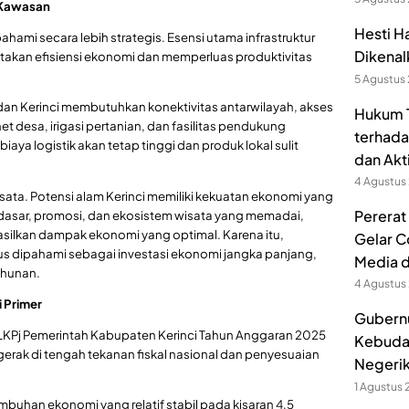
s Kawasan
Hesti H
hami secara lebih strategis. Esensi utama infrastruktur
Dikenal
ptakan efisiensi ekonomi dan memperluas produktivitas
5 Agustus
an Kerinci membutuhkan konektivitas antarwilayah, akses
Hukum T
rnet desa, irigasi pertanian, dan fasilitas pendukung
terhada
biaya logistik akan tetap tinggi dan produk lokal sulit
dan Akt
4 Agustus
sata. Potensi alam Kerinci memiliki kekuatan ekonomi yang
Pererat
tas dasar, promosi, dan ekosistem wisata yang memadai,
silkan dampak ekonomi yang optimal. Karena itu,
Gelar C
us dipahami sebagai investasi ekonomi jangka panjang,
Media 
ahunan.
4 Agustus
 Primer
Gubernu
Pj Pemerintah Kabupaten Kerinci Tahun Anggaran 2025
Kebuda
rak di tengah tekanan fiskal nasional dan penyesuaian
Negerik
1 Agustus
buhan ekonomi yang relatif stabil pada kisaran 4,5