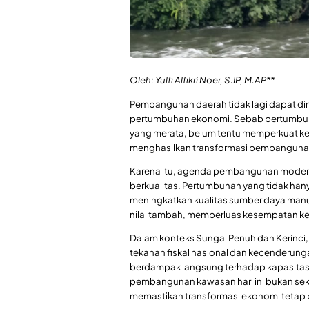
Oleh: Yulfi Alfikri Noer, S.IP, M.AP**
Pembangunan daerah tidak lagi dapat d
pertumbuhan ekonomi. Sebab pertumbuha
yang merata, belum tentu memperkuat k
menghasilkan transformasi pembangunan
Karena itu, agenda pembangunan modern
berkualitas. Pertumbuhan yang tidak hany
meningkatkan kualitas sumber daya man
nilai tambah, memperluas kesempatan ker
Dalam konteks Sungai Penuh dan Kerinci,
tekanan fiskal nasional dan kecenderun
berdampak langsung terhadap kapasitas
pembangunan kawasan hari ini bukan se
memastikan transformasi ekonomi tetap b