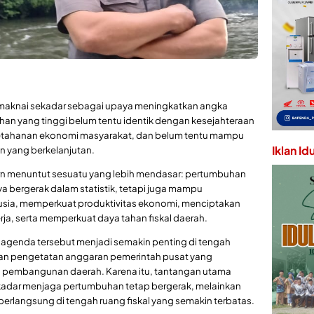
imaknai sekadar sebagai upaya meningkatkan angka
n yang tinggi belum tentu identik dengan kesejahteraan
etahanan ekonomi masyarakat, dan belum tentu mampu
Iklan Id
 yang berkelanjutan.
 menuntut sesuatu yang lebih mendasar: pertumbuhan
a bergerak dalam statistik, tetapi juga mampu
usia, memperkuat produktivitas ekonomi, menciptakan
ja, serta memperkuat daya tahan fiskal daerah.
 agenda tersebut menjadi semakin penting di tengah
gan pengetatan anggaran pemerintah pusat yang
 pembangunan daerah. Karena itu, tantangan utama
kadar menjaga pertumbuhan tetap bergerak, melainkan
erlangsung di tengah ruang fiskal yang semakin terbatas.