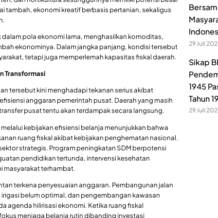
Bersama
ai tambah, ekonomi kreatif berbasis pertanian, sekaligus
Masyara
n.
Indones
ebak dalam pola ekonomi lama, menghasilkan komoditas,
29 Juli 20
tambah ekonominya. Dalam jangka panjang, kondisi tersebut
rakat, tetapi juga memperlemah kapasitas fiskal daerah.
Sikap B
Pendem
n Transformasi
1945 Pa
 tersebut kini menghadapi tekanan serius akibat
Tahun 1
 efisiensi anggaran pemerintah pusat. Daerah yang masih
transfer pusat tentu akan terdampak secara langsung.
29 Juli 20
elalui kebijakan efisiensi belanja menunjukkan bahwa
nan ruang fiskal akibat kebijakan penghematan nasional.
sektor strategis. Program peningkatan SDM berpotensi
guatan pendidikan tertunda, intervensi kesehatan
i masyarakat terhambat.
 rentan terkena penyesuaian anggaran. Pembangunan jalan
, irigasi belum optimal, dan pengembangan kawasan
a agenda hilirisasi ekonomi. Ketika ruang fiskal
okus menjaga belanja rutin dibanding investasi