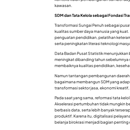
kawasan.
SDM dan Tata Kelola sebagai Fondasi Tr
Transformasi Sungai Penuh sebagai pus
kualitas sumber daya manusia yang kuat
penguatan pendidikan, pelatihan keteram
serta peningkatan literasi teknologi masy
Data Badan Pusat Statistik menunjukkan
meningkat dibanding tahun sebelumnya s
membaiknya kualitas pendidikan, kesehat
Namun tantangan pembangunan daerah ha
bagaimana membangun SDM yang adaptif 
transformasi sektor jasa, ekonomi kreati
Pada saat yang sama, reformasi tata kel
Akselerasi pertumbuhan tidak mungkin berj
berbasis data, serta lebih banyak tersera
produktif. Karena itu, digitalisasi pelaya
belanja birokrasi menjadi bagian penting