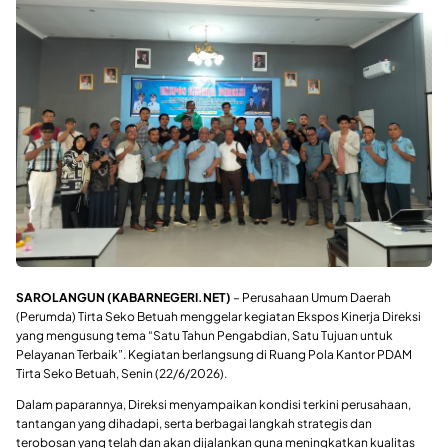
SAROLANGUN (KABARNEGERI.NET)
– Perusahaan Umum Daerah
(Perumda) Tirta Seko Betuah menggelar kegiatan Ekspos Kinerja Direksi
yang mengusung tema “Satu Tahun Pengabdian, Satu Tujuan untuk
Pelayanan Terbaik”. Kegiatan berlangsung di Ruang Pola Kantor PDAM
Tirta Seko Betuah, Senin (22/6/2026).
Dalam paparannya, Direksi menyampaikan kondisi terkini perusahaan,
tantangan yang dihadapi, serta berbagai langkah strategis dan
terobosan yang telah dan akan dijalankan guna meningkatkan kualitas