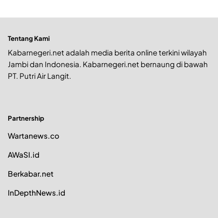
Tentang Kami
Kabarnegeri.net adalah media berita online terkini wilayah
Jambi dan Indonesia. Kabarnegeri.net bernaung di bawah
PT. Putri Air Langit.
Partnership
Wartanews.co
AWaSI.id
Berkabar.net
InDepthNews.id