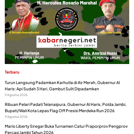
Terbaru
Turun Langsung Padamkan Karhutla di Air Merah, Gubernur Al
Haris: Api Sudah 3 Hari, Gambut Sulit Dipadamkan
9 Agustus 2026
Ribuan Pelari Padati Telanaipura, Gubernur Al Haris, Polda Jambi,
Bupati/Wali Kota Lepas Flag Off Presisi Merdeka Run 2026
9 Agustus 2026
Mario Liberty Siregar Buka Turnamen Catur Praporprov Pengprov
Percasi Jambi Tahun 2026