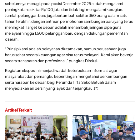
sebelumnya merugi, pada posisi Desember 2025 sudah mengalami
peningkatan sekitar Rp100 juta dan tidak lagi mengalami kerugian.
Jumlah pelanggan baru juga bertambah sekitar 350 orang dalam satu
tahun terakhir, dengan antrean permohonan sambungan baru yang terus
meningkat. Target ke depan adalah menambah jaringan pipa guna
melayani hingga 1.500 pelanggan baru dengan dukungan pemerintah
daerah.
“Prinsip kami adalah pelayanan diutamakan, namun perusahaan juga
harus sehat secara keuangan agar bisa terus melayani. Kami akan bekerja
secara transparan dan profesional,” pungkas Direksi.
Kegiatan ekspos ini menjadi wadah keterbukaan informasi agar
masyarakat dan pemangku kepentingan mengetahui perkembangan
serta harapan ke depan bagi Perumda Tirta Seko Betuah dalam
menyediakan air bersih yang layak dan terjangkau. (*)
Artikel Terkait