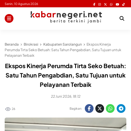
Skip
Senin, 10 Agustus 2026
to
content
Beranda
Birokrasi
Kabupaten Sarolangun
Ekspos Kinerja
Perumda Tirta Seko Betuah: Satu Tahun Pengabdian, Satu Tujuan untuk
Pelayanan Terbaik
Ekspos Kinerja Perumda Tirta Seko Betuah:
Satu Tahun Pengabdian, Satu Tujuan untuk
Pelayanan Terbaik
22 Juni 2026, 18:12
Bagikan:
26