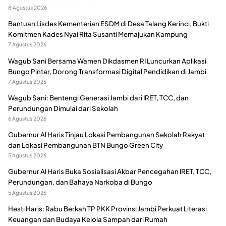
8 Agustus 2026
Bantuan Lisdes Kementerian ESDM di Desa Talang Kerinci, Bukti
Komitmen Kades Nyai Rita Susanti Memajukan Kampung
7 Agustus 2026
Wagub Sani Bersama Wamen Dikdasmen RI Luncurkan Aplikasi
Bungo Pintar, Dorong Transformasi Digital Pendidikan di Jambi
7 Agustus 2026
Wagub Sani: Bentengi Generasi Jambi dari IRET, TCC, dan
Perundungan Dimulai dari Sekolah
6 Agustus 2026
Gubernur Al Haris Tinjau Lokasi Pembangunan Sekolah Rakyat
dan Lokasi Pembangunan BTN Bungo Green City
5 Agustus 2026
Gubernur Al Haris Buka Sosialisasi Akbar Pencegahan IRET, TCC,
Perundungan, dan Bahaya Narkoba di Bungo
5 Agustus 2026
Hesti Haris: Rabu Berkah TP PKK Provinsi Jambi Perkuat Literasi
Keuangan dan Budaya Kelola Sampah dari Rumah