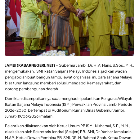
JAMBI (KABARNEGERI.NET)
– Gubernur Jambi, Dr. H. Al Haris, S.Sos., M.H.,
mengemukakan, ISMI Ikatan Sarjana Melayu Indonesia, jadikan wadah
pengabdian buat bangun Jambi, lewat organisasi ini, para sarjana Melayu
bisa turun langsung memberi solusi, mengabdi ke masyarakat, dan
dorong pembangunan daerah.
Demikian disampaikannya saat menghadiri pelantikan Pengurus Wilayah
Ikatan Sarjana Melayu Indonesia (ISMI) Perwakilan Provinsi Jambi Periode
2026–2030, bertempat di Auditorium Rumah Dinas Gubernur Jambi,
Jumat (19/06/2026) malam.
Pelantikan dilaksanakan oleh Ketua Umum PB ISMI, Nizhamul, S.E., M.M.,
disaksikan oleh Sekretaris Jendral (Sekjen) PB. ISMI, Dr. Yanhar Jamaludin,
M.AP., Ketua Dewan Pembina PB ISMI, DR. H. Rahmat Shah, Ketua Dewan