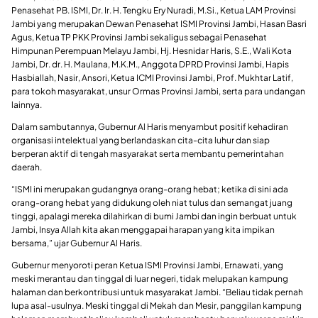
Penasehat PB. ISMI, Dr. Ir. H. Tengku Ery Nuradi, M.Si., Ketua LAM Provinsi
Jambi yang merupakan Dewan Penasehat ISMI Provinsi Jambi, Hasan Basri
Agus, Ketua TP PKK Provinsi Jambi sekaligus sebagai Penasehat
Himpunan Perempuan Melayu Jambi, Hj. Hesnidar Haris, S.E., Wali Kota
Jambi, Dr. dr. H. Maulana, M.K.M., Anggota DPRD Provinsi Jambi, Hapis
Hasbiallah, Nasir, Ansori, Ketua ICMI Provinsi Jambi, Prof. Mukhtar Latif,
para tokoh masyarakat, unsur Ormas Provinsi Jambi, serta para undangan
lainnya.
Dalam sambutannya, Gubernur Al Haris menyambut positif kehadiran
organisasi intelektual yang berlandaskan cita-cita luhur dan siap
berperan aktif di tengah masyarakat serta membantu pemerintahan
daerah.
“ISMI ini merupakan gudangnya orang-orang hebat; ketika di sini ada
orang-orang hebat yang didukung oleh niat tulus dan semangat juang
tinggi, apalagi mereka dilahirkan di bumi Jambi dan ingin berbuat untuk
Jambi, Insya Allah kita akan menggapai harapan yang kita impikan
bersama,” ujar Gubernur Al Haris.
Gubernur menyoroti peran Ketua ISMI Provinsi Jambi, Ernawati, yang
meski merantau dan tinggal di luar negeri, tidak melupakan kampung
halaman dan berkontribusi untuk masyarakat Jambi. “Beliau tidak pernah
lupa asal-usulnya. Meski tinggal di Mekah dan Mesir, panggilan kampung