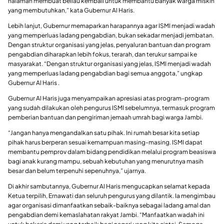
halaman membuat beliau kembali untuk membantu banyak warga miskin
yang membutuhkan,” kata Gubernur Al Haris.
Lebih lanjut, Gubernur memaparkan harapannya agar ISMI menjadi wadah
yang memperluas ladang pengabdian, bukan sekadar menjadi jembatan.
Dengan struktur organisasi yang jelas, penyaluran bantuan dan program
pengabdian diharapkan lebih fokus, terarah, dan terukur sampai ke
masyarakat. “Dengan struktur organisasi yang jelas, ISMI menjadi wadah
yang memperluas ladang pengabdian bagi semua anggota,” ungkap
Gubernur Al Haris .
Gubernur Al Haris juga menyampaikan apresiasi atas program-program
yang sudah dilakukan oleh pengurus ISMI sebelumnya, termasuk program
pemberian bantuan dan pengiriman jemaah umrah bagi warga Jambi.
“Jangan hanya mengandalkan satu pihak. Ini rumah besar kita setiap
pihak harus berperan sesuai kemampuan masing-masing. ISMI dapat
membantu pemprov dalam bidang pendidikan melalui program beasiswa
bagi anak kurang mampu, sebuah kebutuhan yang menurutnya masih
besar dan belum terpenuhi sepenuhnya,” ujarnya.
Di akhir sambutannya, Gubernur Al Haris mengucapkan selamat kepada
Ketua terpilih, Ernawati dan seluruh pengurus yang dilantik. Ia mengimbau
agar organisasi dimanfaatkan sebaik-baiknya sebagai ladang amal dan
pengabdian demi kemaslahatan rakyat Jambi. “Manfaatkan wadah ini