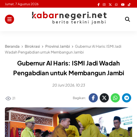
Skip
Jumat, 7 Agustus 2026
to
content
Beranda
Birokrasi
Provinsi Jambi
Gubernur Al Haris: ISMI Jadi
Wadah Pengabdian untuk Membangun Jambi
Gubernur Al Haris: ISMI Jadi Wadah
Pengabdian untuk Membangun Jambi
20 Juni 2026, 10:23
Bagikan:
21