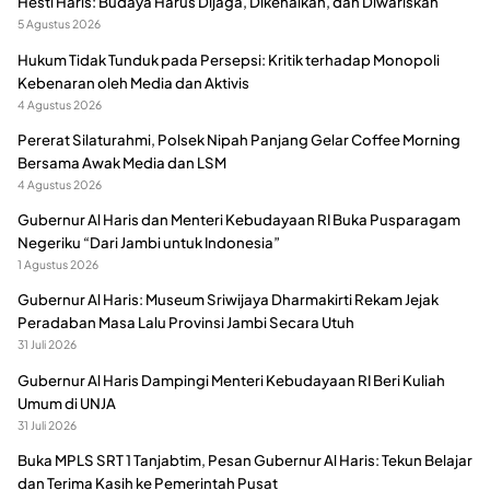
Hesti Haris: Budaya Harus Dijaga, Dikenalkan, dan Diwariskan
5 Agustus 2026
Hukum Tidak Tunduk pada Persepsi: Kritik terhadap Monopoli
Kebenaran oleh Media dan Aktivis
4 Agustus 2026
Pererat Silaturahmi, Polsek Nipah Panjang Gelar Coffee Morning
Bersama Awak Media dan LSM
4 Agustus 2026
Gubernur Al Haris dan Menteri Kebudayaan RI Buka Pusparagam
Negeriku “Dari Jambi untuk Indonesia”
1 Agustus 2026
Gubernur Al Haris: Museum Sriwijaya Dharmakirti Rekam Jejak
Peradaban Masa Lalu Provinsi Jambi Secara Utuh
31 Juli 2026
Gubernur Al Haris Dampingi Menteri Kebudayaan RI Beri Kuliah
Umum di UNJA
31 Juli 2026
Buka MPLS SRT 1 Tanjabtim, Pesan Gubernur Al Haris: Tekun Belajar
dan Terima Kasih ke Pemerintah Pusat