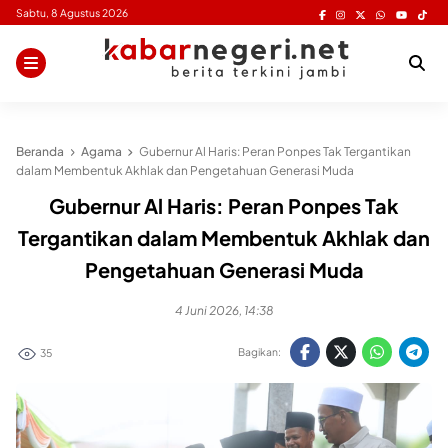
Skip
Sabtu, 8 Agustus 2026
to
content
Beranda
Agama
Gubernur Al Haris: Peran Ponpes Tak Tergantikan
dalam Membentuk Akhlak dan Pengetahuan Generasi Muda
Gubernur Al Haris: Peran Ponpes Tak
Tergantikan dalam Membentuk Akhlak dan
Pengetahuan Generasi Muda
4 Juni 2026, 14:38
Bagikan:
35