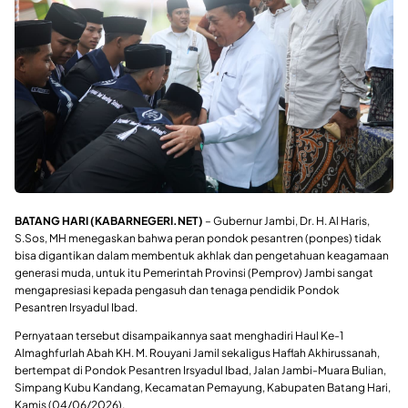
BATANG HARI (KABARNEGERI.NET)
– Gubernur Jambi, Dr. H. Al Haris,
S.Sos, MH menegaskan bahwa peran pondok pesantren (ponpes) tidak
bisa digantikan dalam membentuk akhlak dan pengetahuan keagamaan
generasi muda, untuk itu Pemerintah Provinsi (Pemprov) Jambi sangat
mengapresiasi kepada pengasuh dan tenaga pendidik Pondok
Pesantren Irsyadul Ibad.
Pernyataan tersebut disampaikannya saat menghadiri Haul Ke-1
Almaghfurlah Abah KH. M. Rouyani Jamil sekaligus Haflah Akhirussanah,
bertempat di Pondok Pesantren Irsyadul Ibad, Jalan Jambi-Muara Bulian,
Simpang Kubu Kandang, Kecamatan Pemayung, Kabupaten Batang Hari,
Kamis (04/06/2026).