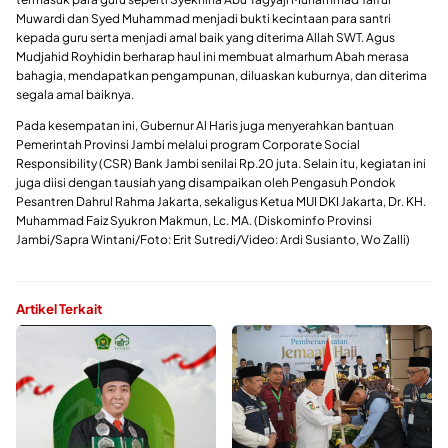
Muwardi dan Syed Muhammad menjadi bukti kecintaan para santri
kepada guru serta menjadi amal baik yang diterima Allah SWT. Agus
Mudjahid Royhidin berharap haul ini membuat almarhum Abah merasa
bahagia, mendapatkan pengampunan, diluaskan kuburnya, dan diterima
segala amal baiknya.
Pada kesempatan ini, Gubernur Al Haris juga menyerahkan bantuan
Pemerintah Provinsi Jambi melalui program Corporate Social
Responsibility (CSR) Bank Jambi senilai Rp.20 juta. Selain itu, kegiatan ini
juga diisi dengan tausiah yang disampaikan oleh Pengasuh Pondok
Pesantren Dahrul Rahma Jakarta, sekaligus Ketua MUI DKI Jakarta, Dr. KH.
Muhammad Faiz Syukron Makmun, Lc. MA. (Diskominfo Provinsi
Jambi/Sapra Wintani/Foto: Erit Sutredi/Video: Ardi Susianto, Wo Zalli)
Artikel Terkait