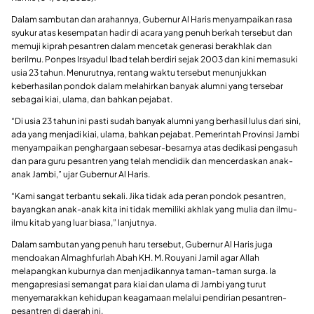
Dalam sambutan dan arahannya, Gubernur Al Haris menyampaikan rasa
syukur atas kesempatan hadir di acara yang penuh berkah tersebut dan
memuji kiprah pesantren dalam mencetak generasi berakhlak dan
berilmu. Ponpes Irsyadul Ibad telah berdiri sejak 2003 dan kini memasuki
usia 23 tahun. Menurutnya, rentang waktu tersebut menunjukkan
keberhasilan pondok dalam melahirkan banyak alumni yang tersebar
sebagai kiai, ulama, dan bahkan pejabat.
“Di usia 23 tahun ini pasti sudah banyak alumni yang berhasil lulus dari sini,
ada yang menjadi kiai, ulama, bahkan pejabat. Pemerintah Provinsi Jambi
menyampaikan penghargaan sebesar-besarnya atas dedikasi pengasuh
dan para guru pesantren yang telah mendidik dan mencerdaskan anak-
anak Jambi,” ujar Gubernur Al Haris.
“Kami sangat terbantu sekali. Jika tidak ada peran pondok pesantren,
bayangkan anak-anak kita ini tidak memiliki akhlak yang mulia dan ilmu-
ilmu kitab yang luar biasa,” lanjutnya.
Dalam sambutan yang penuh haru tersebut, Gubernur Al Haris juga
mendoakan Almaghfurlah Abah KH. M. Rouyani Jamil agar Allah
melapangkan kuburnya dan menjadikannya taman-taman surga. Ia
mengapresiasi semangat para kiai dan ulama di Jambi yang turut
menyemarakkan kehidupan keagamaan melalui pendirian pesantren-
pesantren di daerah ini.