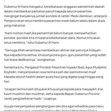
Gubernur Al Haris mengakui, keterbatasan anggaran pemerintah daerah
dalam memberikan perhatian penuh kepada seluruh pesantren,
mengingat banyaknya jumlah pondok di Jambi. Meski demikian, ia berjanji
Pemprov akan terus membina pesantren meski belum selalu dalam skala
yang maksimal.
“Kami mohon maaf jika pemerintah belum banyak memperhatikan
pondok-pondok kita ini karena keterbatasan dana. Namun kita akan
terus membina,” kata Gubernur Al Haris.
“Semoga Allah senantiasa memberikan rahmat dan petunjuk hidayah-
Nya kepada kita semua, khususnya para guru-guru pesantren yang sudah
luar biasa dedikasinya,” pungkasnya.
Sementara itu, Pengasuh Pondok Pesantren Irsyadul Ibad, Agus Mudjahid
Royhidin, menyampaikan rasa terima kasih dan permohonan maaf
kepada seluruh hadirin dalam acara haul yang digelar pagi hingga siang
hari.
“Ucapan terima kasih ditujukan khususnya kepada para masyayikh, kiai,
kaum muslimin dan muslimat, serta kepada Bapak Gubernur Provinsi
Jambi yang berkenan hadir,” ucapnya.
Ia juga menyampaikan penghargaan dan doa agar kehadiran para tamu
termasuk para guru seperti Syekhina Abu Yagyaji Muhammad Taifur