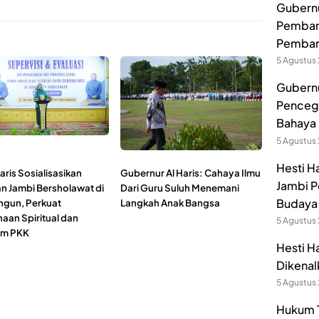
Gubernur
Pembang
Pemban
5 Agustus
Gubernu
Pencega
Bahaya 
5 Agustus
Hesti H
aris Sosialisasikan
Gubernur Al Haris: Cahaya Ilmu
Jambi P
n Jambi Bersholawat di
Dari Guru Suluh Menemani
Budaya 
ngun, Perkuat
Langkah Anak Bangsa
aan Spiritual dan
5 Agustus
am PKK
Hesti H
Dikenal
5 Agustus
Hukum T