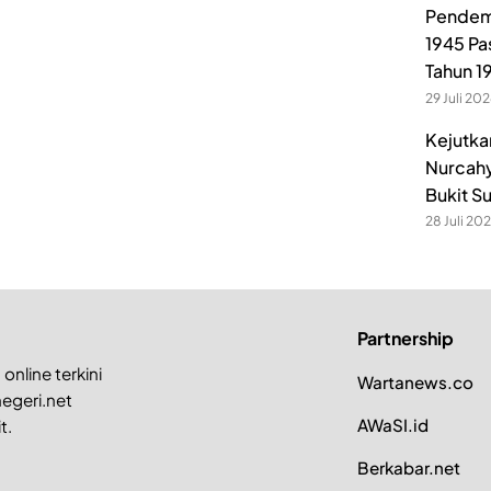
Pendem
1945 Pa
Tahun 1
29 Juli 20
Kejutka
Nurcahy
Bukit S
28 Juli 20
Partnership
online terkini
Wartanews.co
egeri.net
AWaSI.id
t.
Berkabar.net