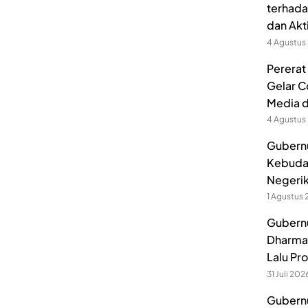
terhada
dan Akt
4 Agustus
Pererat
Gelar C
Media 
4 Agustus
Gubernu
Kebuda
Negerik
1 Agustus
Gubernu
Dharmak
Lalu Pr
31 Juli 202
Gubernu