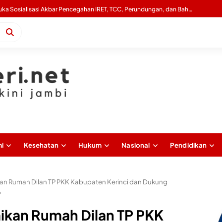
Gubernur Al Haris Buka Sosialisasi Akbar Pencegahan IRET, TCC, Perundungan, dan Bahaya Narkoba di Bungo
i
Kesehatan
Hukum
Nasional
Pendidikan
kan Rumah Dilan TP PKK Kabupaten Kerinci dan Dukung
p
mikan Rumah Dilan TP PKK