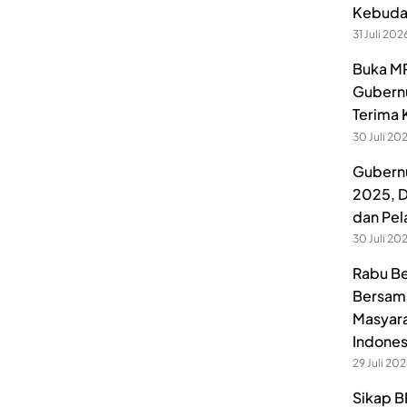
Kebuday
31 Juli 202
Buka MP
Gubernu
Terima 
30 Juli 20
Gubernu
2025, D
dan Pel
30 Juli 20
Rabu Be
Bersama
Masyara
Indones
29 Juli 20
Sikap B