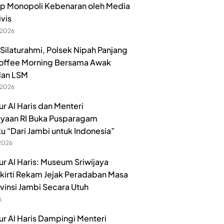
p Monopoli Kebenaran oleh Media
ivis
 2026
 Silaturahmi, Polsek Nipah Panjang
offee Morning Bersama Awak
dan LSM
 2026
r Al Haris dan Menteri
yaan RI Buka Pusparagam
u “Dari Jambi untuk Indonesia”
 2026
r Al Haris: Museum Sriwijaya
irti Rekam Jejak Peradaban Masa
ovinsi Jambi Secara Utuh
6
r Al Haris Dampingi Menteri