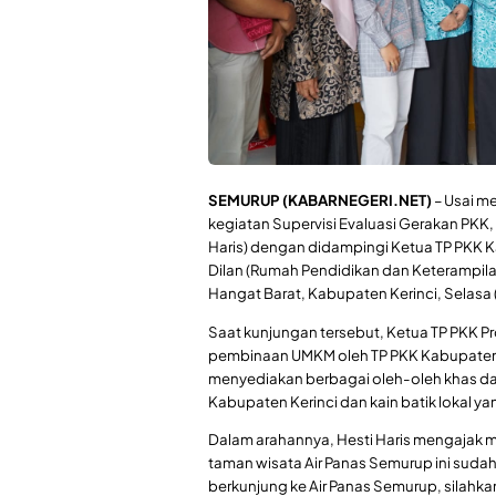
SEMURUP (KABARNEGERI.NET)
– Usai m
kegiatan Supervisi Evaluasi Gerakan PKK, K
Haris) dengan didampingi Ketua TP PKK K
Dilan (Rumah Pendidikan dan Keterampila
Hangat Barat, Kabupaten Kerinci, Selasa
Saat kunjungan tersebut, Ketua TP PKK P
pembinaan UMKM oleh TP PKK Kabupaten 
menyediakan berbagai oleh-oleh khas da
Kabupaten Kerinci dan kain batik lokal yan
Dalam arahannya, Hesti Haris mengajak m
taman wisata Air Panas Semurup ini sudah
berkunjung ke Air Panas Semurup, silahkan