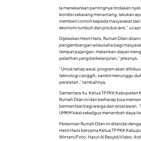
Ia menekankan pentingnya tindakan nya
kondisi sekarang menantang, lakukan apa 
memberi contoh kepada masyarakat da
ekonomi tumbuh dan produk laris,” ucap
Dijelaskan Hesti Haris, Rumah Dilan dira
pengembangan wirausaha bagi masyarakat 
tempat pajangan, melainkan dapat menga
pelatihan yang berkelanjutan,” jelasnya.
“Untuk tahap awal, program akan difoku
teknologi canggih, sambil menunggu duk
peralatan,” tambahnya.
Sementara itu, Ketua TP PKK Kabupaten Ke
Rumah Dilan ini dan berharap bisa mema
bermanfaat bagi warga dan wisatawan. “
UMKM lokal sekaligus menambah daya tari
Peresmian Rumah Dilan ini ditandai denga
Hesti Haris bersama Ketua TP PKK Kabupat
Wintani/Foto: Harun Al Rasyid/Video: Ard