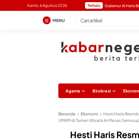
Skip
Kamis, 6 Agustus 2026
Terbaru
to
content
MENU
Agama
Birokrasi
Ekonom
Beranda
Ekonomi
Hesti Haris Resmi
UMKM di Taman Wisata Air Panas Semuru
Hesti Haris Res