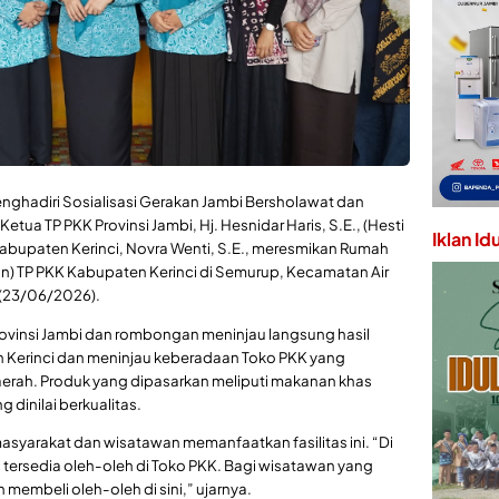
enghadiri Sosialisasi Gerakan Jambi Bersholawat dan
etua TP PKK Provinsi Jambi, Hj. Hesnidar Haris, S.E., (Hesti
Iklan Id
abupaten Kerinci, Novra Wenti, S.E., meresmikan Rumah
n) TP PKK Kabupaten Kerinci di Semurup, Kecamatan Air
 (23/06/2026).
rovinsi Jambi dan rombongan meninjau langsung hasil
Kerinci dan meninjau keberadaan Toko PKK yang
erah. Produk yang dipasarkan meliputi makanan khas
g dinilai berkualitas.
asyarakat dan wisatawan memanfaatkan fasilitas ini. “Di
 tersedia oleh-oleh di Toko PKK. Bagi wisatawan yang
 membeli oleh-oleh di sini,” ujarnya.