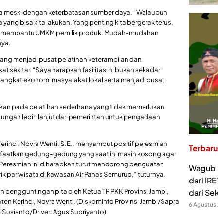
ta meski dengan keterbatasan sumber daya. “Walaupun
yang bisa kita lakukan. Yang penting kita bergerak terus,
n membantu UMKM pemilik produk. Mudah-mudahan
nya.
ncang menjadi pusat pelatihan keterampilan dan
sekitar. “Saya harapkan fasilitas ini bukan sekadar
ngkat ekonomi masyarakat lokal serta menjadi pusat
skan pada pelatihan sederhana yang tidak memerlukan
ungan lebih lanjut dari pemerintah untuk pengadaan
rinci, Novra Wenti, S.E., menyambut positif peresmian
Terbaru
nfaatkan gedung-gedung yang saat ini masih kosong agar
Peresmian ini diharapkan turut mendorong penguatan
Wagub S
k pariwisata di kawasan Air Panas Semurup,” tuturnya.
dari IR
n pengguntingan pita oleh Ketua TP PKK Provinsi Jambi,
dari Se
en Kerinci, Novra Wenti. (Diskominfo Provinsi Jambi/Sapra
6 Agustus
i Susianto/Driver: Agus Supriyanto)