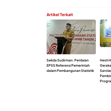
Artikel Terkait
Sekda Sudirman: Penilaian
Hesti H
EPSS Referensi Pemerintah
Geraka
dalam Pembangunan Statistik
Sarola
Pembin
Progr