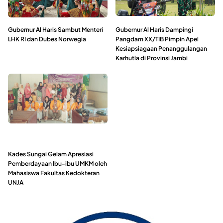
Gubernur Al Haris Sambut Menteri
Gubernur Al Haris Dampingi
LHK RI dan Dubes Norwegia
Pangdam XX/TIB Pimpin Apel
Kesiapsiagaan Penanggulangan
Karhutla di Provinsi Jambi
Kades Sungai Gelam Apresiasi
Pemberdayaan Ibu-ibu UMKM oleh
Mahasiswa Fakultas Kedokteran
UNJA