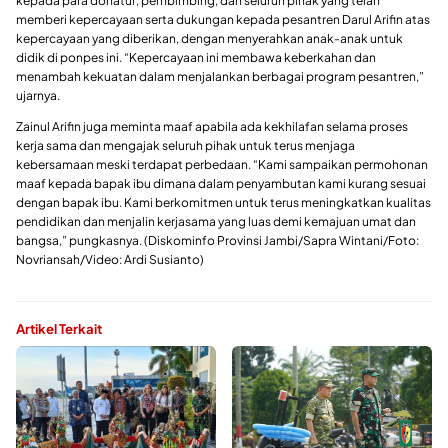
kepada para donatur, pembimbing, dan seluruh pihak yang telah
memberi kepercayaan serta dukungan kepada pesantren Darul Arifin atas
kepercayaan yang diberikan, dengan menyerahkan anak-anak untuk
didik di ponpes ini. “Kepercayaan ini membawa keberkahan dan
menambah kekuatan dalam menjalankan berbagai program pesantren,”
ujarnya.
Zainul Arifin juga meminta maaf apabila ada kekhilafan selama proses
kerja sama dan mengajak seluruh pihak untuk terus menjaga
kebersamaan meski terdapat perbedaan. “Kami sampaikan permohonan
maaf kepada bapak ibu dimana dalam penyambutan kami kurang sesuai
dengan bapak ibu. Kami berkomitmen untuk terus meningkatkan kualitas
pendidikan dan menjalin kerjasama yang luas demi kemajuan umat dan
bangsa,” pungkasnya. (Diskominfo Provinsi Jambi/Sapra Wintani/Foto:
Novriansah/Video: Ardi Susianto)
Artikel Terkait