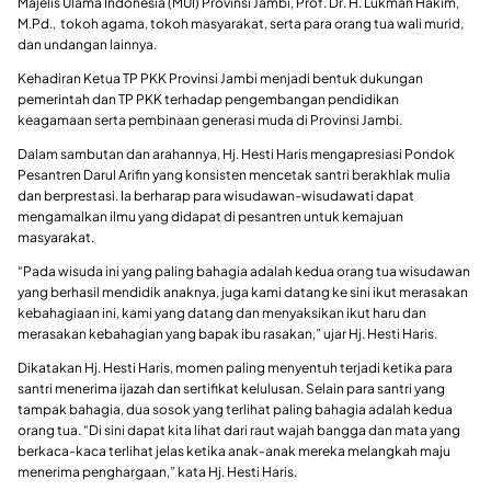
Majelis Ulama Indonesia (MUI) Provinsi Jambi, Prof. Dr. H. Lukman Hakim,
M.Pd., tokoh agama, tokoh masyarakat, serta para orang tua wali murid,
dan undangan lainnya.
Kehadiran Ketua TP PKK Provinsi Jambi menjadi bentuk dukungan
pemerintah dan TP PKK terhadap pengembangan pendidikan
keagamaan serta pembinaan generasi muda di Provinsi Jambi.
Dalam sambutan dan arahannya, Hj. Hesti Haris mengapresiasi Pondok
Pesantren Darul Arifin yang konsisten mencetak santri berakhlak mulia
dan berprestasi. Ia berharap para wisudawan-wisudawati dapat
mengamalkan ilmu yang didapat di pesantren untuk kemajuan
masyarakat.
“Pada wisuda ini yang paling bahagia adalah kedua orang tua wisudawan
yang berhasil mendidik anaknya, juga kami datang ke sini ikut merasakan
kebahagiaan ini, kami yang datang dan menyaksikan ikut haru dan
merasakan kebahagian yang bapak ibu rasakan,” ujar Hj. Hesti Haris.
Dikatakan Hj. Hesti Haris, momen paling menyentuh terjadi ketika para
santri menerima ijazah dan sertifikat kelulusan. Selain para santri yang
tampak bahagia, dua sosok yang terlihat paling bahagia adalah kedua
orang tua. “Di sini dapat kita lihat dari raut wajah bangga dan mata yang
berkaca-kaca terlihat jelas ketika anak-anak mereka melangkah maju
menerima penghargaan,” kata Hj. Hesti Haris.