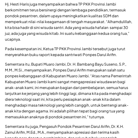
Hj. Hesti Haris juga menyampaikan bahwa TP PKK Provinsi Jambi
berkomitmen terus bersinergi dengan lembaga pendidikan, termasuk
pondok pesantren, dalam upaya meningkatkan kualitas SDM dan
memperkuat nilai-nilai keagamaan di tengah masyarakat. “Alhamdulillah,
kita bisa hadir di sini wisuda santri. Ada yang wisuda hafalan sampai 30
juz, ada juga yang wisuda kitab. Ini suatu kebanggaan kedua orang tua,”
ucapnya.
Pada kesempatan ini, Ketua TP PKK Provinsi Jambi tersebut juga turut
menyerahkan buku raport kepada santriwati Ponpes Darul Arifin.
Sementara itu, Bupati Muaro Jambi, Dr. H. Bambang Bayu Suseno, S.P.,
M.M., M.Si., menyampaikan, Ponpes Darul Arifin merupakan salah satu
ponpes kebanggaan di Kabupaten Muaro Jambi. “Atas nama Pemerintah
Kabupaten Muaro Jambi kami sangat mengapresiasi wisudawan bagi
anak-anak kami, ini merupakan bagian dari pembelajaran, semua harus
lanjutkan ke jenjang yang lebih tinggi lagi, dimana kita pada menghadapi
diera teknologi saat ini, kita perlu pesiapkan anak-anak kita dalam
menghadapi masa teknologi yang lebih canggih, untuk bentengi anak-
anak kita dengan agama. Ini adalah pilihan tepat bagi orang tua yang
memasukkan anaknya di pondok pesantren ini,” tuturnya.
Sementara itu juga, Pengasuh Pondok Pesantren Darul Arifin, Dr. K.H.
Zainul Arifin, M.Ed., M.A., menyampaikan apresiasi dan terima kasih