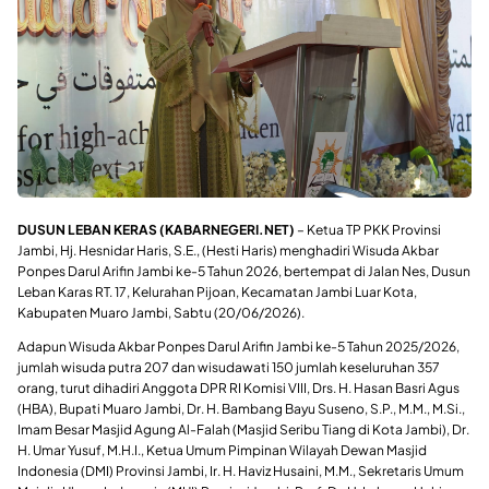
DUSUN LEBAN KERAS (KABARNEGERI.NET)
– Ketua TP PKK Provinsi
Jambi, Hj. Hesnidar Haris, S.E., (Hesti Haris) menghadiri Wisuda Akbar
Ponpes Darul Arifin Jambi ke-5 Tahun 2026, bertempat di Jalan Nes, Dusun
Leban Karas RT. 17, Kelurahan Pijoan, Kecamatan Jambi Luar Kota,
Kabupaten Muaro Jambi, Sabtu (20/06/2026).
Adapun Wisuda Akbar Ponpes Darul Arifin Jambi ke-5 Tahun 2025/2026,
jumlah wisuda putra 207 dan wisudawati 150 jumlah keseluruhan 357
orang, turut dihadiri Anggota DPR RI Komisi VIII, Drs. H. Hasan Basri Agus
(HBA), Bupati Muaro Jambi,
Dr. H. Bambang Bayu Suseno, S.P., M.M., M.Si.,
Imam Besar Masjid Agung Al-Falah (Masjid Seribu Tiang di Kota Jambi), Dr.
H. Umar Yusuf, M.H.I., Ketua Umum Pimpinan Wilayah Dewan Masjid
Indonesia (DMI) Provinsi Jambi, Ir. H. Haviz Husaini, M.M., Sekretaris Umum